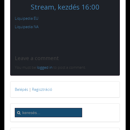
Stream, kezdés 16:00
Liquipedia EU
Liquipedia NA
Leave a comment
You must be
logged in
to post a comment.
Belépés
|
Regisztráció