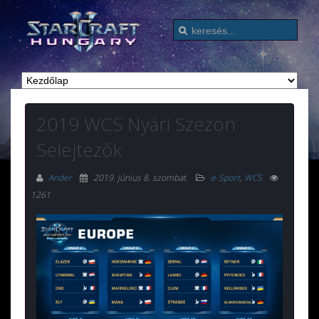
2019 WCS Nyári Szezon
Selejtezők
Ander
2019. június 8. szombat
.
e-Sport
,
WCS
1261