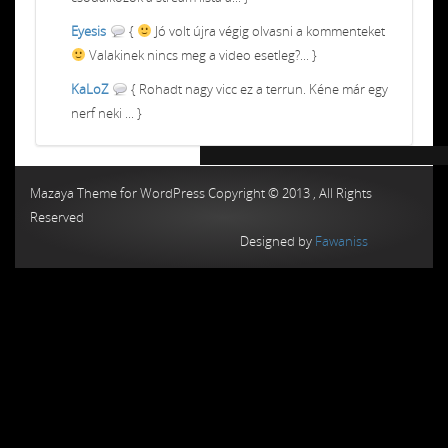
Eyesis
{
Jó volt újra végig olvasni a kommenteket
Valakinek nincs meg a video esetleg?... }
KaLoZ
{ Rohadt nagy vicc ez a terrun. Kéne már egy
nerf neki ... }
Chiptuning MMC Autochip
Chiptunin
Mazaya Theme for WordPress Copyright © 2013 , All Rights
Reserved
Designed by
Fawaniss