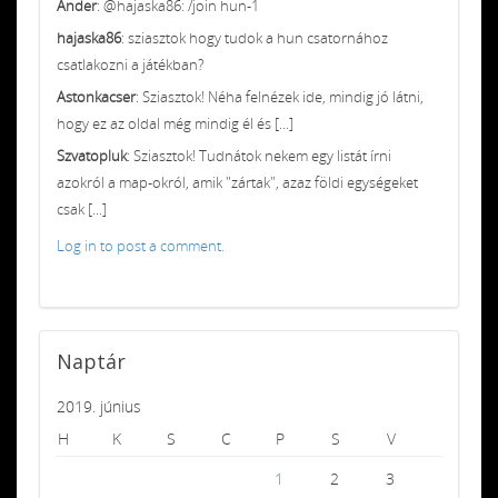
Ander
: @hajaska86: /join hun-1
hajaska86
: sziasztok hogy tudok a hun csatornához
csatlakozni a játékban?
Astonkacser
: Sziasztok! Néha felnézek ide, mindig jó látni,
hogy ez az oldal még mindig él és [...]
Szvatopluk
: Sziasztok! Tudnátok nekem egy listát írni
azokról a map-okról, amik "zártak", azaz földi egységeket
csak [...]
Log in to post a comment.
Naptár
2019. június
H
K
S
C
P
S
V
1
2
3