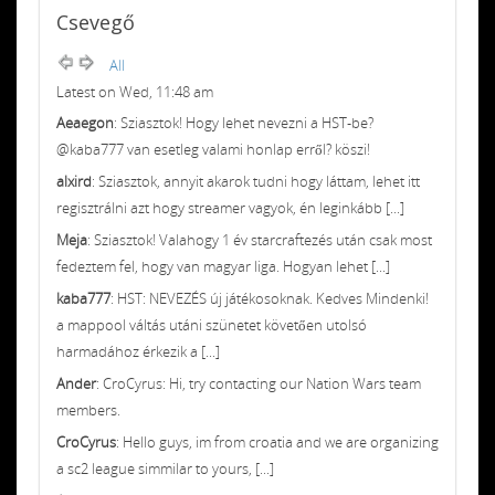
Csevegő
All
Latest on Wed, 11:48 am
Aeaegon
: Sziasztok! Hogy lehet nevezni a HST-be?
@kaba777 van esetleg valami honlap erről? köszi!
alxird
: Sziasztok, annyit akarok tudni hogy láttam, lehet itt
regisztrálni azt hogy streamer vagyok, én leginkább [...]
Meja
: Sziasztok! Valahogy 1 év starcraftezés után csak most
fedeztem fel, hogy van magyar liga. Hogyan lehet [...]
kaba777
: HST: NEVEZÉS új játékosoknak. Kedves Mindenki!
a mappool váltás utáni szünetet követően utolsó
harmadához érkezik a [...]
Ander
: CroCyrus: Hi, try contacting our Nation Wars team
members.
CroCyrus
: Hello guys, im from croatia and we are organizing
a sc2 league simmilar to yours, [...]