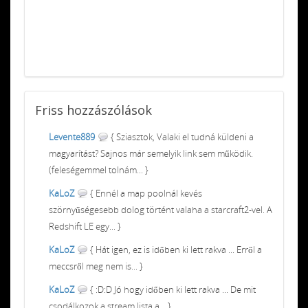
Friss
hozzászólások
Levente889
{ Sziasztok, Valaki el tudná küldeni a
magyarítást? Sajnos már semelyik link sem működik.
(feleségemmel tolnám... }
KaLoZ
{ Ennél a map poolnál kevés
szörnyűségesebb dolog történt valaha a starcraft2-vel. A
Redshift LE egy... }
KaLoZ
{ Hát igen, ez is időben ki lett rakva ... Erről a
meccsről meg nem is... }
KaLoZ
{ :D:D Jó hogy időben ki lett rakva ... De mit
csodálkozok a stream lista a... }