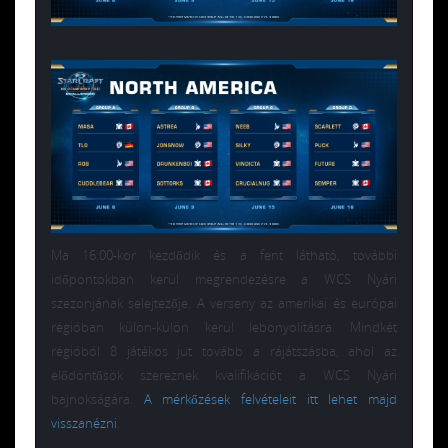
Ma 16:00-kor kezdődik és a fent látható, további
időpontokban kerül megrendezésre a WCS Nyári
szezonjának selejtezője. A verseny az amerikai és európai
régióban külön-külön kerül lebonyolításra. Mindkét
régióból 8 játékos jut tovább a rájátszásba, ahol az
elődöntősök szereznek kvalifikációt a WCS Nyári
bajnokságára.
A mérkőzések felvételeit itt lehet majd
visszanézni
.