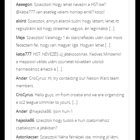
Aeaegon
: Sziasztok! Hogy lehet nevezni a HST-be?
@kaba777 van esetleg valami honlap erről? köszi!
alxird
: Sziasztok, annyit akarok tudni hogy láttam, lehet itt
regisztrálni azt hogy streamer vagyok, én leginkább [...]
Meja
: Sziasztok! Valahogy 1 év starcraftezés után csak most
fedeztem fel, hogy van magyar liga. Hogyan lehet [...]
kaba777
: HST: NEVEZÉS új játékosoknak. Kedves Mindenki!
a mappool váltás utáni szünetet követően utolsó
harmadához érkezik a [...]
Ander
: CroCyrus: Hi, try contacting our Nation Wars team
members.
CroCyrus
: Hello guys, im from croatia and we are organizing
a sc2 league simmilar to yours, [...]
Ander
: @hajaska86: /join hun-1
hajaska86
: sziasztok hogy tudok a hun csatornához
csatlakozni a játékban?
Astonkacser
: Sziasztok! Néha felnézek ide, mindig jó látni,