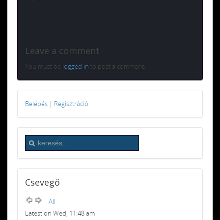
Leave a comment
You must be
logged in
to post a comment.
Belépés
|
Regisztráció
Csevegő
All
Latest on Wed, 11:48 am