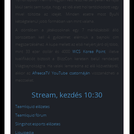
kívül senki sem tudja, hogy ez idő alatt hol tartózkodott vagy
mivel töltötte az idejét. Minden esetre most ByuN
kétségtelenül jobb formában van mint valaha.
A döntőben a játékosoknak egy 7 mérkőzésből álló
sorozatban kell 4 győzelmet elérniük a bajnoki cím
megszerzéséhez. A kupa mellett az első helyért járó díj több,
mint 33 ezer dollár és 4000
WCS Korea Point
, illetve
kvalifikációt biztosít a BlizzCon keretein belül rendezett
Világbajnokságra. Ha valaki lemaradna az elő közvetítésről,
akkor az
AfreecaTV YouTube csatornáján
visszanézheti a
meccseket.
Stream, kezdés 10:30
Teamliquid előzetes
Teamliquid fórum
Slingshot esports előzetes
Liquipedia