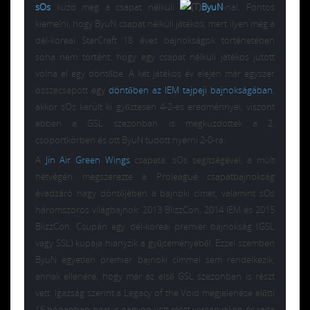
sOs
küzd meg a csapat nélküli
ByuN
-nal. Fontos
kiemelni, hogy ByuN csapat nélküli játékos, mert ilyen még a
dél-koreai StarCraft 18 éves bajnokságok történetében
soha nem történt, hogy egy csapat nélküli játékos jutott
volna el egy döntőbe. A két játékos év elején már egyszer
összecsapott egy
döntőben az IEM tajpeji bajnokságában
,
akkor sOs került ki győztesen 4-2-es eredménnyel, viszont
ebben a GSL szezonban is megküzdöttek a 2.
csoportkörben és ott ByuN tudott nyerni 2-0-ra.
A
Jin Air Green Wings
csapata, sOs segítségével, a múlt
hétvégén megszerezte a Proleague csapatbajnokság
évadzáró nagy döntőjében a bajnoki címet, valamint sOs
háromszoros világbajnok: 2013 BlizzCon, 2014 IEM és 2015
BlizzCon. Csupán egy dél-koreai premier bajnokság (GSL
vagy SSL) kupája hiányzik a gyűjteményéből. Ezzel szemben
ByuN egyetlen premier bajnoki címmel sem rendelkezik,
annak ellenére, hogy már az első GSL szezonban is részt
vett. Igazság szerint a Legacy of the Void megjelenése előtti
16 hónapban nem is nagyon vett részt versenyeken és rajta