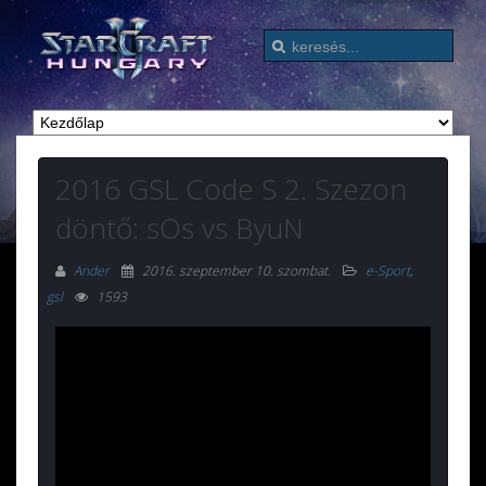
2016 GSL Code S 2. Szezon
döntő: sOs vs ByuN
Ander
2016. szeptember 10. szombat
.
e-Sport
,
gsl
1593