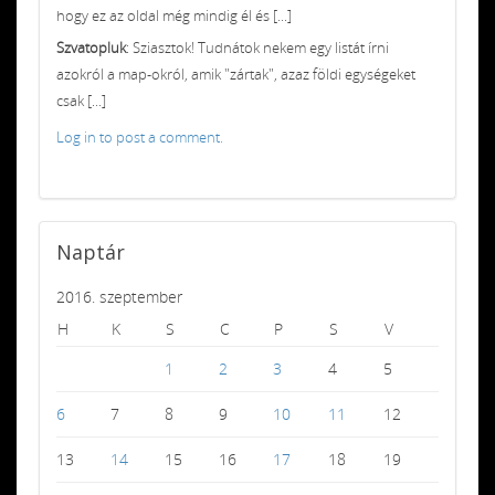
hogy ez az oldal még mindig él és [...]
Szvatopluk
: Sziasztok! Tudnátok nekem egy listát írni
azokról a map-okról, amik "zártak", azaz földi egységeket
csak [...]
Log in to post a comment.
Naptár
2016. szeptember
H
K
S
C
P
S
V
1
2
3
4
5
6
7
8
9
10
11
12
13
14
15
16
17
18
19