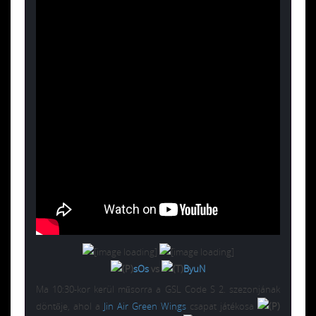
sOs
vs
ByuN
Ma 10:30-kor kerül műsorra a GSL Code S 2. szezonjának
döntője, ahol a
Jin Air Green Wings
csapat játékosa