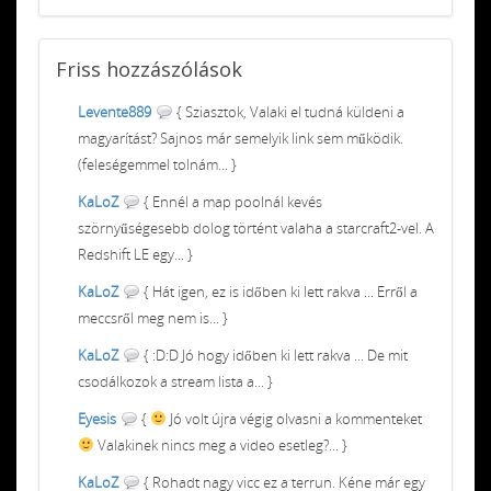
Friss
hozzászólások
Levente889
{ Sziasztok, Valaki el tudná küldeni a
magyarítást? Sajnos már semelyik link sem működik.
(feleségemmel tolnám... }
KaLoZ
{ Ennél a map poolnál kevés
szörnyűségesebb dolog történt valaha a starcraft2-vel. A
Redshift LE egy... }
KaLoZ
{ Hát igen, ez is időben ki lett rakva ... Erről a
meccsről meg nem is... }
KaLoZ
{ :D:D Jó hogy időben ki lett rakva ... De mit
csodálkozok a stream lista a... }
Eyesis
{
Jó volt újra végig olvasni a kommenteket
Valakinek nincs meg a video esetleg?... }
KaLoZ
{ Rohadt nagy vicc ez a terrun. Kéne már egy