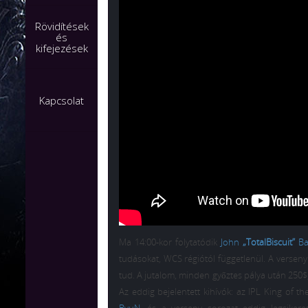
Rövidítések
és
kifejezések
Kapcsolat
Ma 14:00-kor folytatódik
John
„TotalBiscuit”
Ba
tudásokat, WCS régiótól függetlenül. A versen
tud. A jutalom, minden győztes pálya után 250$
Az eddig bejelentett kihívók: az IPL King of t