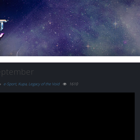
zeptember
e-Sport
,
Kupa
,
Legacy of the Void
1610