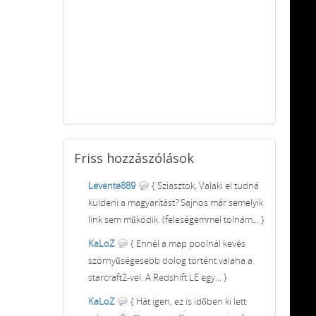
Friss
hozzászólások
Levente889
{ Sziasztok, Valaki el tudná
küldeni a magyarítást? Sajnos már semelyik
link sem működik. (feleségemmel tolnám... }
KaLoZ
{ Ennél a map poolnál kevés
szörnyűségesebb dolog történt valaha a
starcraft2-vel. A Redshift LE egy... }
KaLoZ
{ Hát igen, ez is időben ki lett