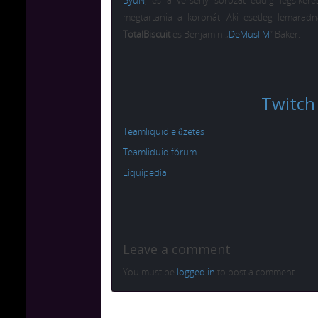
ByuN
, és a verseny sorozat eddig legsiker
megtartania a koronát. Aki esetleg lemaradn
TotalBiscuit
és Benjamin „
DeMusliM
” Baker.
Twitch
Teamliquid előzetes
Teamliduid fórum
Liquipedia
Leave a comment
You must be
logged in
to post a comment.