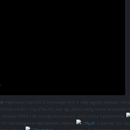
in
meghívásos StarCraft 2 bajnoksága, ahol a világ legjobb játékosai mérhe
y formátuma Bo1 King of the Hill, azaz egy játékos addig marad versenyben m
, összesen 5000$ a tét. Az augusztusi verseny utolsó királya 3 győzelemmel,
he Hill bajnokságainak legsikeresebb játékosa
HyuN
, a jelenlegi GSL ba