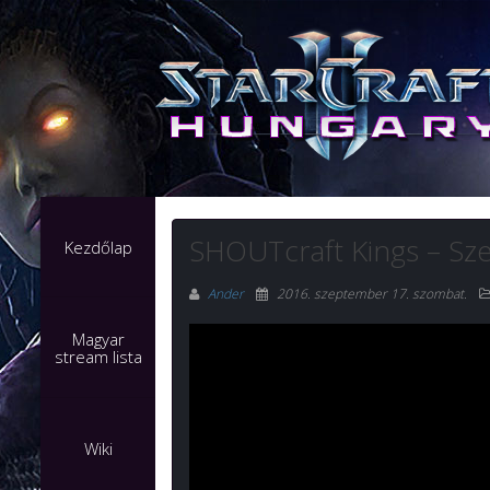
SHOUTcraft Kings – S
Kezdőlap
Ander
2016. szeptember 17. szombat
.
Magyar
stream lista
Wiki