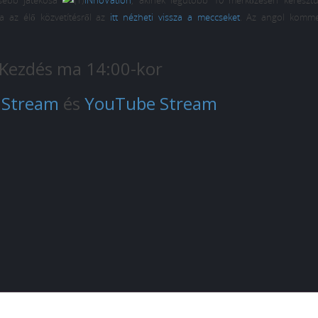
esebb játékosa
INnoVation
, akinek legutóbb 10 mérkőzésen keresztül
a az élő közvetítésről az
itt nézheti vissza a meccseket
. Az angol komme
Kezdés ma 14:00-kor
 Stream
és
YouTube Stream