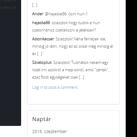
 sikerült
[...]
ntátorok
Ander
: @hajaska86: /join hun-1
hajaska86
: sziasztok hogy tudok a hun
csatornához csatlakozni a játékban?
Astonkacser
: Sziasztok! Néha felnézek ide,
mindig jó látni, hogy ez az oldal még mindig él
és [...]
Szvatopluk
: Sziasztok! Tudnátok nekem egy
listát írni azokról a map-okról, amik "zártak",
azaz földi egységeket csak [...]
Log in to post a comment.
Naptár
2016. szeptember