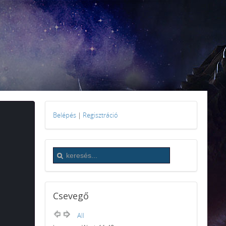
Belépés
|
Regisztráció
Csevegő
All