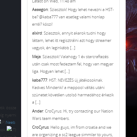
Latest on Wed, 11:48 am
Aeaegon
: Sziasztok! Hogy lehet nevezni a HST-
be? @kaba777 van esetleg valami honlap
erről? köszi!
alxird
: Sziasztok, annyit akarok tudni hogy
láttam, lehet itt regisztrálni azt hogy streamer
vagyok, én leginkább [...]
Meja
: Sziasztok! Valahogy 1 év starcraftezés
után csak most fedeztem fel, hogy van magyar
liga. Hogyan lehet [...]
kaba777
: HST: NEVEZÉS új játékosoknak.
Kedves Mindenki! a mappool váltás utáni
szünetet követően utolsó harmadához érkezik
a [...]
tik össze
Ander
: CroCyrus: Hi, try contacting our Nation
íg nyerni
Wars team members.
Neeb
.
CroCyrus
: Hello guys, im from croatia and we
jnok
are organizing a sc2 league simmilar to yours,