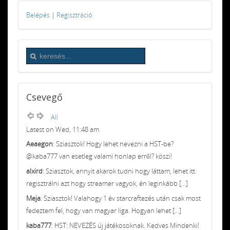
Belépés
|
Regisztráció
Csevegő
All
Latest on Wed, 11:48 am
Aeaegon
: Sziasztok! Hogy lehet nevezni a HST-be?
@kaba777 van esetleg valami honlap erről? köszi!
alxird
: Sziasztok, annyit akarok tudni hogy láttam, lehet itt
regisztrálni azt hogy streamer vagyok, én leginkább [...]
Meja
: Sziasztok! Valahogy 1 év starcraftezés után csak most
fedeztem fel, hogy van magyar liga. Hogyan lehet [...]
kaba777
: HST: NEVEZÉS új játékosoknak. Kedves Mindenki!