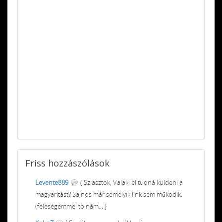
Friss
hozzászólások
Levente889
{ Sziasztok, Valaki el tudná küldeni a
magyarítást? Sajnos már semelyik link sem működik.
(feleségemmel tolnám... }