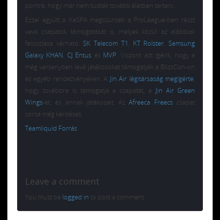
pontra, hogy már nem tudták tovább életben tartani.
Ezzel együtt a KeSPA megszünteti a ProLeague-ben részt
vevő csapatok támogatását is, melyek közül az alábbiak
feloszlása várható:
SK Telecom T1
,
KT Rolster
,
Samsung
Galaxy KHAN
,
CJ Entus
és
MVP
. Viszont azt ígérik, hogy a
még versenyben levő játékosokat támogatják a BlizzCon-on
és egyéb rendezvényeken. A
Jin Air légitársaság megígérte
,
hogy továbbra is támogatja a csapatát, a
Jin Air Green
Wings
-et, és annak játékosait. Az
Afreeca Freecs
csapat
sorsa még kérdéses.
Teamliquid Forrás
Leave a comment
You must be
logged in
to post a comment.