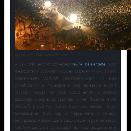
Egy kép a ProLeague aranykorából.
A Dél-Koreai e-Sport Szövetség (
KeSPA
)
bejelentette
, hogy
megszünteti a 2003-ban indult és összesen 14 alkalommal
megrendezett StarCraft csapatbajnokságát. 13 éves
pályafutásával a ProLeague a világ legrégebbi e-Sport
csapatbajnoksága. Az okok között említik a 2008-as
gazdasági válság és az azzal egy időben felszínre kerülő
StarCraft: Brood War bunda botrányok hatását, melyek
következtében több cég is megszüntette a verseny
támogatását. Állításuk szerint ezt követően egyre nehezebb
volt finanszírozni a bajnokságot, és most jutottak el arra