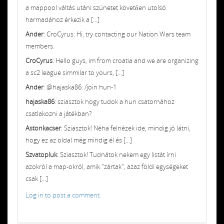
a mappool váltás utáni szünetet követően utolsó
harmadához érkezik a [...]
Ander
: CroCyrus: Hi, try contacting our Nation Wars team
members.
CroCyrus
: Hello guys, im from croatia and we are organizing
a sc2 league simmilar to yours, [...]
Ander
: @hajaska86: /join hun-1
hajaska86
: sziasztok hogy tudok a hun csatornához
csatlakozni a játékban?
Astonkacser
: Sziasztok! Néha felnézek ide, mindig jó látni,
hogy ez az oldal még mindig él és [...]
Szvatopluk
: Sziasztok! Tudnátok nekem egy listát írni
azokról a map-okról, amik "zártak", azaz földi egységeket
csak [...]
Log in to post a comment.