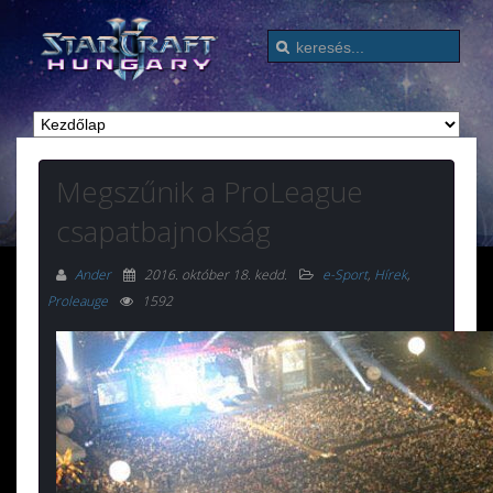
Megszűnik a ProLeague
csapatbajnokság
Ander
2016. október 18. kedd
.
e-Sport
,
Hírek
,
Proleauge
1592