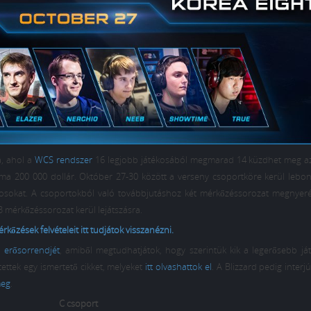
a, ahol a
WCS rendszer
16 legjobb játékosából megmarad 14 küzdhet meg a
lma 200 000 dollár. Október 27-30 között a verseny csoportköre kerül lebony
ékosokat. A csoportokból való továbbjutáshoz két mérkőzéssorozat megnyer
3 mérkőzéssorozat kerül lejátszásra.
rkőzések felvételeit itt tudjátok visszanézni.
 erősorrendjét
, amiből megtudhatjátok, hogy szerintük kik a legerősebb já
ettek egy ismertető cikket, melyeket
itt olvashattok el
. A Blizzard pedig interj
meg
.
C csoport