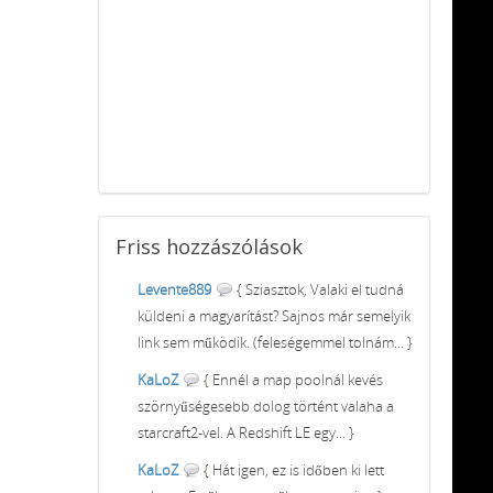
Friss
hozzászólások
Levente889
{ Sziasztok, Valaki el tudná
küldeni a magyarítást? Sajnos már semelyik
link sem működik. (feleségemmel tolnám... }
KaLoZ
{ Ennél a map poolnál kevés
szörnyűségesebb dolog történt valaha a
starcraft2-vel. A Redshift LE egy... }
KaLoZ
{ Hát igen, ez is időben ki lett