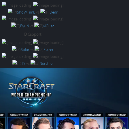
ShoWTimE
vs
Dear
ByuN
vs
viOLet
D Csoport
Solar
vs
Elazer
TY
vs
Nerchio