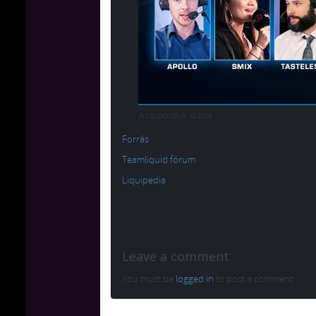
A csoportkör stábja.
Forrás
Teamliquid fórum
Liquipedia
Leave a comment
You must be
logged in
to post a comment.