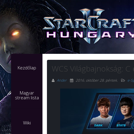
WCS Világbajnokság: C 
Kezdőlap
Ander
2016. október 28. péntek
.
e-S
Magyar
stream lista
Wiki