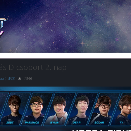
és D csoport 2. nap
port
,
WCS
1349