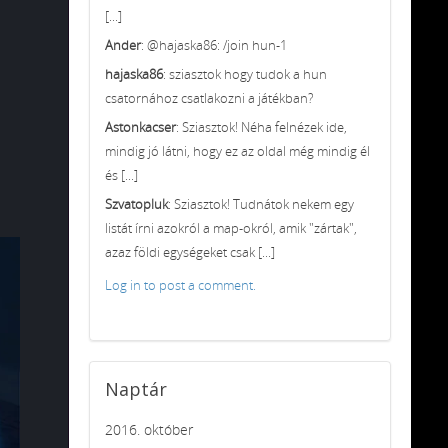
[...]
Ander
: @hajaska86: /join hun-1
hajaska86
: sziasztok hogy tudok a hun
csatornához csatlakozni a játékban?
Astonkacser
: Sziasztok! Néha felnézek ide,
mindig jó látni, hogy ez az oldal még mindig él
és [...]
Szvatopluk
: Sziasztok! Tudnátok nekem egy
listát írni azokról a map-okról, amik "zártak",
azaz földi egységeket csak [...]
Log in to post a comment.
Naptár
2016. október