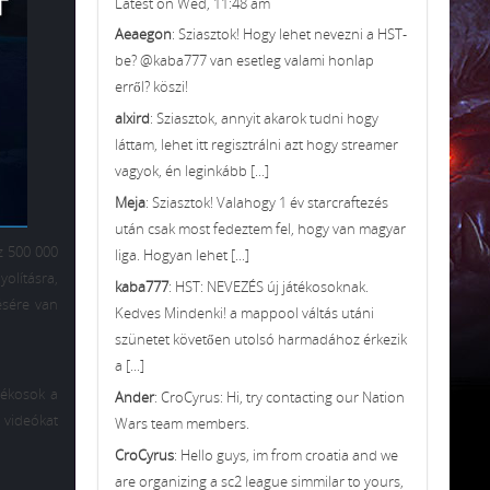
Latest on Wed, 11:48 am
Aeaegon
: Sziasztok! Hogy lehet nevezni a HST-
be? @kaba777 van esetleg valami honlap
erről? köszi!
alxird
: Sziasztok, annyit akarok tudni hogy
láttam, lehet itt regisztrálni azt hogy streamer
vagyok, én leginkább [...]
Meja
: Sziasztok! Valahogy 1 év starcraftezés
után csak most fedeztem fel, hogy van magyar
z 500 000
liga. Hogyan lehet [...]
olításra,
kaba777
: HST: NEVEZÉS új játékosoknak.
ésére van
Kedves Mindenki! a mappool váltás utáni
szünetet követően utolsó harmadához érkezik
a [...]
tékosok a
Ander
: CroCyrus: Hi, try contacting our Nation
ú videókat
Wars team members.
CroCyrus
: Hello guys, im from croatia and we
are organizing a sc2 league simmilar to yours,