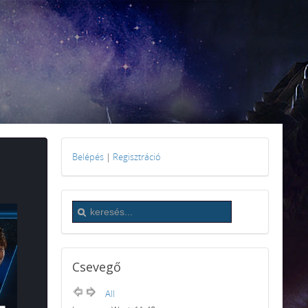
Belépés
|
Regisztráció
Csevegő
All