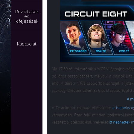
Rövidítések
és
kifejezések
Kapcsolat
Ma 17:30-tól folytatódik a WCS Világbajnokság
dolláros összdíjazásért, melyből a bajnok juta
ahol 4 darab 4 fős csoportba sorolják a ját
szükség. Október 28-án az C és D csoportból 3-
A mé
A Teamliquid csapata elkészítette
a bajnokság
versenyben. Ezen felül minden játékosról készít
készített a játékosokkal, melyeket
itt nézhettek 