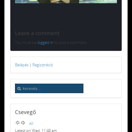
Leave a comment
You must be
logged in
to post a comment.
Belépés
|
Regisztráció
Csevegő
All
Latest on Wed, 11:48 am