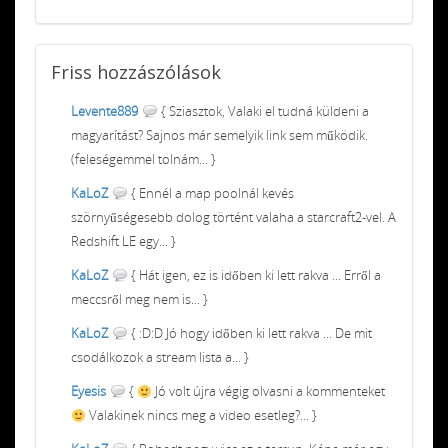
Friss
hozzászólások
Levente889
{ Sziasztok, Valaki el tudná küldeni a
magyarítást? Sajnos már semelyik link sem működik.
(feleségemmel tolnám... }
KaLoZ
{ Ennél a map poolnál kevés
szörnyűségesebb dolog történt valaha a starcraft2-vel. A
Redshift LE egy... }
KaLoZ
{ Hát igen, ez is időben ki lett rakva ... Erről a
meccsről meg nem is... }
KaLoZ
{ :D:D Jó hogy időben ki lett rakva ... De mit
csodálkozok a stream lista a... }
Eyesis
{
Jó volt újra végig olvasni a kommenteket
Valakinek nincs meg a video esetleg?... }