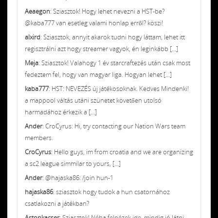
Aeaegon
: Sziasztok! Hogy lehet nevezni a HST-be?
@kaba777 van esetleg valami honlap erről? köszi!
alxird
: Sziasztok, annyit akarok tudni hogy láttam, lehet itt
regisztrálni azt hogy streamer vagyok, én leginkább [...]
Meja
: Sziasztok! Valahogy 1 év starcraftezés után csak most
fedeztem fel, hogy van magyar liga. Hogyan lehet [...]
kaba777
: HST: NEVEZÉS új játékosoknak. Kedves Mindenki!
a mappool váltás utáni szünetet követően utolsó
harmadához érkezik a [...]
Ander
: CroCyrus: Hi, try contacting our Nation Wars team
members.
CroCyrus
: Hello guys, im from croatia and we are organizing
a sc2 league simmilar to yours, [...]
Ander
: @hajaska86: /join hun-1
hajaska86
: sziasztok hogy tudok a hun csatornához
csatlakozni a játékban?
Astonkacser
: Sziasztok! Néha felnézek ide, mindig jó látni,