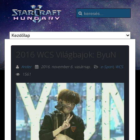
2016 WCS Világbajok: ByuN
Ander
2016. november 6. vasárnap
.
e-Sport
,
WCS
1561