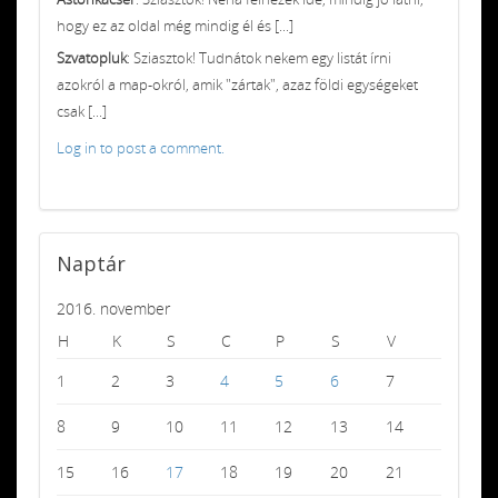
hogy ez az oldal még mindig él és [...]
Szvatopluk
: Sziasztok! Tudnátok nekem egy listát írni
azokról a map-okról, amik "zártak", azaz földi egységeket
csak [...]
Log in to post a comment.
Naptár
2016. november
H
K
S
C
P
S
V
1
2
3
4
5
6
7
8
9
10
11
12
13
14
15
16
17
18
19
20
21