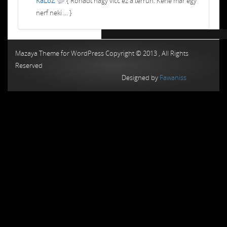
KaLoZ
{ Rohadt nagy vicc ez a terrun. Kéne már egy
nerf neki ... }
Chiptuning MMC Autochip
Chiptunin
Mazaya Theme for WordPress Copyright © 2013 , All Rights
Reserved
Designed by
Fawaniss