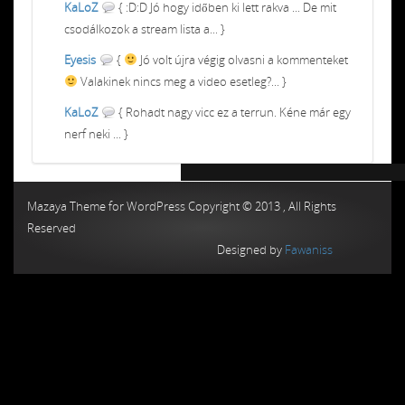
KaLoZ
{ :D:D Jó hogy időben ki lett rakva ... De mit
csodálkozok a stream lista a... }
Eyesis
{
Jó volt újra végig olvasni a kommenteket
Valakinek nincs meg a video esetleg?... }
KaLoZ
{ Rohadt nagy vicc ez a terrun. Kéne már egy
nerf neki ... }
Chiptuning MMC Autochip
Chiptunin
Mazaya Theme for WordPress Copyright © 2013 , All Rights
Reserved
Designed by
Fawaniss