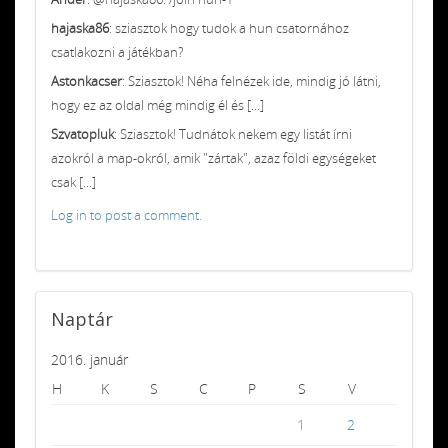
hajaska86
: sziasztok hogy tudok a hun csatornához
csatlakozni a játékban?
Astonkacser
: Sziasztok! Néha felnézek ide, mindig jó látni,
hogy ez az oldal még mindig él és [...]
Szvatopluk
: Sziasztok! Tudnátok nekem egy listát írni
azokról a map-okról, amik "zártak", azaz földi egységeket
csak [...]
Log in to post a comment.
Naptár
2016. január
H
K
S
C
P
S
V
1
2