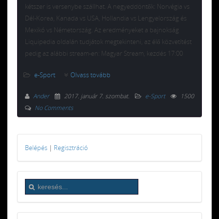
kétszer is versenybe szállhat. A negyeddöntők: Norvégia vs
Dél-Korea, Kanada vs USA, Hollandia vs Lengyelország és
Mexikó vs Németország. Az eredményeket a bajnokság
Liquipedia oldalán tudjátok megtekinteni, az élő közvetítést
pedig az alábbi stream-en: Magyar Stream, kezdés 17:00
e-Sport
Olvass tovább
Ander
2017. január 7. szombat
.
e-Sport
1500
No Comments
Belépés
|
Regisztráció