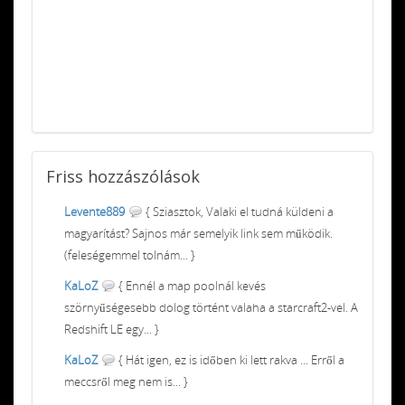
Friss
hozzászólások
Levente889
{ Sziasztok, Valaki el tudná küldeni a
magyarítást? Sajnos már semelyik link sem működik.
(feleségemmel tolnám... }
KaLoZ
{ Ennél a map poolnál kevés
szörnyűségesebb dolog történt valaha a starcraft2-vel. A
Redshift LE egy... }
KaLoZ
{ Hát igen, ez is időben ki lett rakva ... Erről a
meccsről meg nem is... }