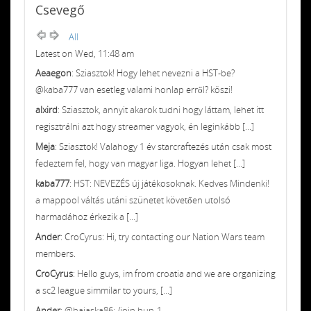
Csevegő
All
Latest on Wed, 11:48 am
Aeaegon
: Sziasztok! Hogy lehet nevezni a HST-be?
@kaba777 van esetleg valami honlap erről? köszi!
alxird
: Sziasztok, annyit akarok tudni hogy láttam, lehet itt
regisztrálni azt hogy streamer vagyok, én leginkább [...]
Meja
: Sziasztok! Valahogy 1 év starcraftezés után csak most
fedeztem fel, hogy van magyar liga. Hogyan lehet [...]
kaba777
: HST: NEVEZÉS új játékosoknak. Kedves Mindenki!
a mappool váltás utáni szünetet követően utolsó
harmadához érkezik a [...]
Ander
: CroCyrus: Hi, try contacting our Nation Wars team
members.
CroCyrus
: Hello guys, im from croatia and we are organizing
a sc2 league simmilar to yours, [...]
Ander
: @hajaska86: /join hun-1