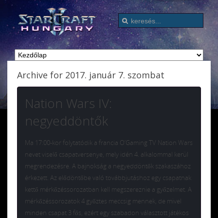
Archive for 2017. január 7. szombat
Nation Wars IV:
negyeddöntők
Ma 17:00-kor folytatódik a francia O’Gaming TV Nation Wars
nevet viselő csapatversenye, mely idén 4. alkalommal kerül
megrendezésre. A bajnokság a negyeddöntők szakaszához
érkezett. Az elődöntőbe való továbbjutáshoz egy csapatnak
kettő mérkőzéssorozatban kell megszereznie a győzelmet. A
mérkőzéssorozatok 4 győztes meccsig mennek, de mivel
minden csapat 3 fős, ezért egy szabadon választott játékos