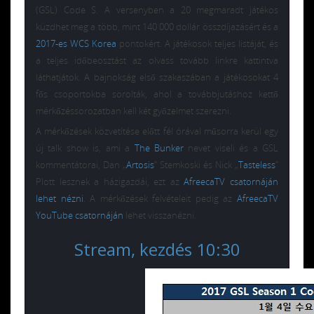
(GSL) Code S. A versenyben a 20 megmaradt játékos
küzdhet meg a több, mint 140 000 dollár összdíjazásért és a
2017-es WCS Korea
pontokért. A játékosok teljes listáját, és
a teljes időbeosztást az olvass tovább linkre kattintva
láthatjátok. A bajnokság első szakaszában a játékosokat 4
fős csoportokba sorolták, ahol a továbbjutáshoz kettő
mérkőzéssorozatban kell két győzelmet szerezni.
A mérkőzések közvetítése előtt fél órával műsorra kerül egy
új talk show is, ami a
The Bunker
nevet viseli és a GSL
kommentátorai, Dan „
Artosis
” Stemkoski és Nick „
Tasteless
”
Plott lesznek a házigazdái, ezt az
AfreecaTV csatornáján
lehet nézni
. A mérkőzések felvételeit pedig az
AfreecaTV
YouTube csatornáján
lehet visszanézni.
Stream, kezdés 10:30