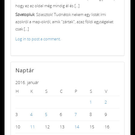
hogy ez az oldal még mindig él és [...]
Szvatopluk
: Sziasztok! Tudnátok nekem egy listát írni
azokról a map-okról, amik "zártak", azaz földi egységeket
csak [...]
Log in to post a comment.
Naptár
2016. január
H
K
S
C
P
S
V
1
2
3
4
5
6
7
8
9
10
11
12
13
14
15
16