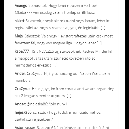
Aeaegon
: Sziasztok! Hogy lehet nevezni a HST-be?
@kaba777 van esetleg valami honlap erről? köszi!
alxird
: Sziasztok, annyit akarok tudni hogy láttam, lehet itt
regisztrálni azt hogy streamer vagyok, én leginkább [...]
Meja
: Sziasztok! Valahogy 1 év starcraftezés után csak most
fedeztem fel, hogy van magyar liga. Hogyan lehet [...]
kaba777
: HST: NEVEZÉS új játékosoknak. Kedves Mindenki!
a mappool váltás utáni szünetet követően utolsó
harmadához érkezik a [...]
Ander
: CroCyrus: Hi, try contacting our Nation Wars team
members.
CroCyrus
: Hello guys, im from croatia and we are organizing
a sc2 league simmilar to yours, [...]
Ander
: @hajaska86: /join hun-1
hajaska86
: sziasztok hogy tudok a hun csatornához
csatlakozni a játékban?
Astonkacser
: Sziasztok! Néha felnézek ide, mindig jó látni,