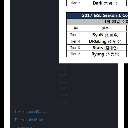
Az F
és H
csopo
rtot
felcse
rélték.
Teamliquid előzetes
Teamliquid fórum
Liquipedia