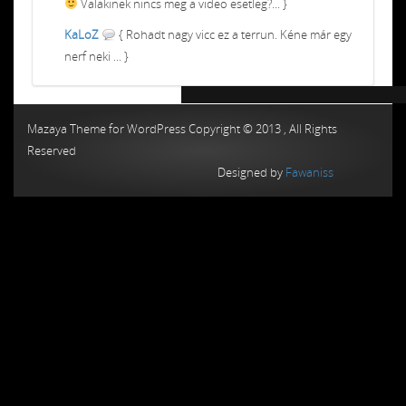
Valakinek nincs meg a video esetleg?... }
KaLoZ
{ Rohadt nagy vicc ez a terrun. Kéne már egy
nerf neki ... }
Chiptuning MMC Autochip
Chiptunin
Mazaya Theme for WordPress Copyright © 2013 , All Rights
Reserved
Designed by
Fawaniss