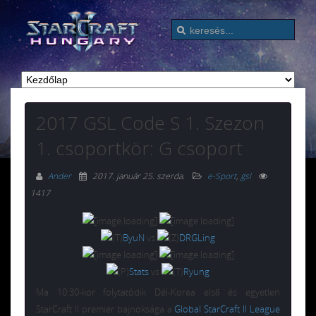
2017 GSL Code S 1. Szezon
1. csoportkör: G csoport
Ander
2017. január 25. szerda
.
e-Sport
,
gsl
1417
ByuN
vs
DRGLing
Stats
vs
Ryung
Ma 10:30-kor folytatódik Dél-Korea első és egyetlen
StarCraft II premier bajnoksága a
Global StarCraft II League