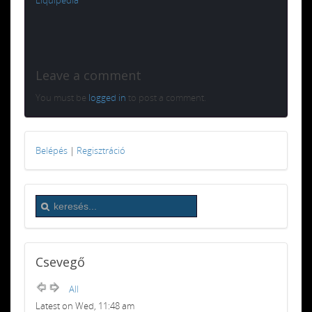
Leave a comment
You must be
logged in
to post a comment.
Belépés
|
Regisztráció
Csevegő
All
Latest on Wed, 11:48 am