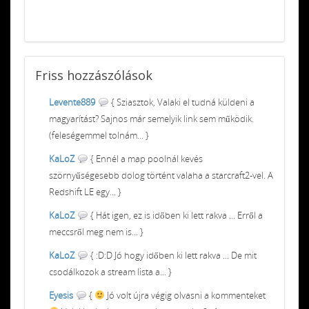
Friss
hozzászólások
Levente889
{ Sziasztok, Valaki el tudná küldeni a
magyarítást? Sajnos már semelyik link sem működik.
(feleségemmel tolnám... }
KaLoZ
{ Ennél a map poolnál kevés
szörnyűségesebb dolog történt valaha a starcraft2-vel. A
Redshift LE egy... }
KaLoZ
{ Hát igen, ez is időben ki lett rakva ... Erről a
meccsről meg nem is... }
KaLoZ
{ :D:D Jó hogy időben ki lett rakva ... De mit
csodálkozok a stream lista a... }
Eyesis
{
Jó volt újra végig olvasni a kommenteket