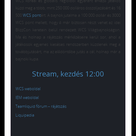
WCS koreai és globális régióiból egyaránt érkező játékos
küzd meg a több, mint 250 000 dolláros összdíjazásért és 16
500
WCS pont
ért. A bajnok jutalma a 100 000 dollár és 3000
WCS pont mellett, hogy ő már biztosan részt vehet az idei
BlizzCon keretein belül rendezett WCS Világbajnokságon.
Ma és holnap a rájátszás mérkőzéseire kerül sor, ahol a
játékosok egyenes kieséses rendszerben küzdenek meg a
továbbjutásért, ma az elődöntőbe jutás a cél, holnap már a
bajnoki kupa.
Stream, kezdés 12:00
WCS weboldal
IEM weboldal
Teamliquid fórum – rájátszás
Liquipedia