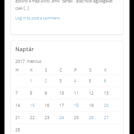
azokról a map-okról, amik "zártak", azaz földi egységeket
csak [...]
Log in to post a comment.
Naptár
2017. március
H
K
S
C
P
S
V
1
2
3
4
5
6
7
8
9
10
11
12
13
14
15
16
17
18
19
20
21
22
23
24
25
26
27
28