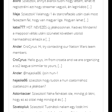
alxird
: Sziasztok, annyit akarok tudni hogy láttam, lehet itt
regisztrálni azt hogy streamer vagyok, én leginkább [...]
Meja
: Sziasztok! Valahogy 1 év starcraftezés után csak most
fedeztem fel, hogy van magyar liga. Hogyan lehet [...]
kaba777
: HST: NEVEZÉS új játékosoknak. Kedves Mindenki!
a mappool váltás utáni szünetet követően utolsó
harmadához érkezik a [...]
Ander
: CroCyrus: Hi, try contacting our Nation Wars team
members.
CroCyrus
: Hello guys, im from croatia and we are organizing
a sc2 league simmilar to yours, [...]
Ander
: @hajaska86: /join hun-1
hajaska86
: sziasztok hogy tudok a hun csatornához
csatlakozni a játékban?
Astonkacser
: Sziasztok! Néha felnézek ide, mindig jó látni,
hogy ez az oldal még mindig él és [...]
Szvatopluk
: Sziasztok! Tudnátok nekem egy listát írni