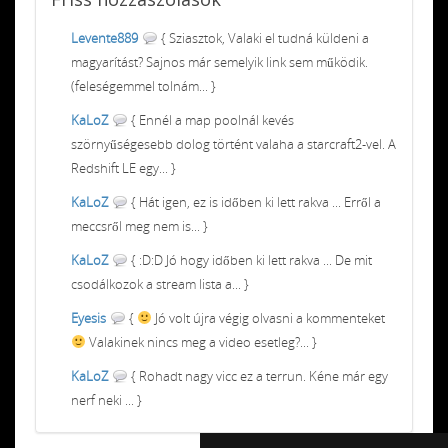
Levente889
{ Sziasztok, Valaki el tudná küldeni a
magyarítást? Sajnos már semelyik link sem működik.
(feleségemmel tolnám... }
KaLoZ
{ Ennél a map poolnál kevés
szörnyűségesebb dolog történt valaha a starcraft2-vel. A
Redshift LE egy... }
KaLoZ
{ Hát igen, ez is időben ki lett rakva ... Erről a
meccsről meg nem is... }
KaLoZ
{ :D:D Jó hogy időben ki lett rakva ... De mit
csodálkozok a stream lista a... }
Eyesis
{
Jó volt újra végig olvasni a kommenteket
Valakinek nincs meg a video esetleg?... }
KaLoZ
{ Rohadt nagy vicc ez a terrun. Kéne már egy
nerf neki ... }
Chiptuning MMC Autochip
Chiptunin