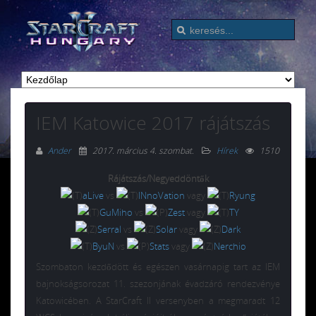
IEM Katowice 2017 rájátszás
Ander
2017. március 4. szombat
.
Hírek
1510
Rájátszás/Negyeddöntők
aLive
vs
INnoVation
vagy
Ryung
GuMiho
vs
Zest
vagy
TY
Serral
vs
Solar
vagy
Dark
ByuN
vs
Stats
vagy
Nerchio
Szombaton kezdődött és egészen vasárnapig tart az IEM
bajnokságsorozat 11. szezonjának évadzáró rendezvénye
Katowicében. A StarCraft II versenyben a megmaradt 12