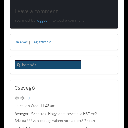
Leave a comment
You must be
logged in
to post a comment.
Belépés
|
Regisztráció
Csevegő
All
Latest on Wed, 11:48 am
Aeaegon
: Sziasztok! Hogy lehet nevezni a HST-be?
@kaba777 van esetleg valami honlap erről? köszi!