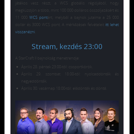
játékos vesz részt, a WCS globális régiójából, hogy
megküzdjön a több, mint 100 000 dolláros összdíjazásért és
11 000
WCS pont
ért, melyből a bajnok jutalma a 25 000
dollár és 3000 WCS pont. A mérkőzések felvételeit
itt lehet
visszanézni
.
Stream, kezdés 23:00
A StarCraft II bajnokság menetrendje:
Április 28. péntek 23:00-tól: csoportkörök.
Április 29. szombat 18:00-tól: nyolcaddöntők és
negyeddöntők.
Április 30. vasárnap 18:00-tól: elődöntők és döntő.