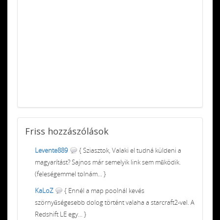
Friss
hozzászólások
Levente889
{ Sziasztok, Valaki el tudná küldeni a
magyarítást? Sajnos már semelyik link sem működik.
(feleségemmel tolnám... }
KaLoZ
{ Ennél a map poolnál kevés
szörnyűségesebb dolog történt valaha a starcraft2-vel. A
Redshift LE egy... }