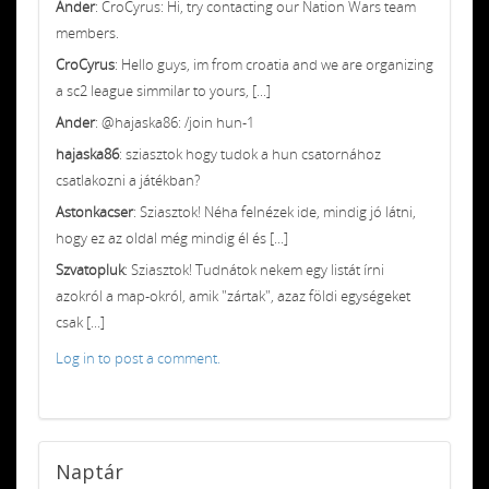
Ander
: CroCyrus: Hi, try contacting our Nation Wars team
members.
CroCyrus
: Hello guys, im from croatia and we are organizing
a sc2 league simmilar to yours, [...]
Ander
: @hajaska86: /join hun-1
hajaska86
: sziasztok hogy tudok a hun csatornához
csatlakozni a játékban?
Astonkacser
: Sziasztok! Néha felnézek ide, mindig jó látni,
hogy ez az oldal még mindig él és [...]
Szvatopluk
: Sziasztok! Tudnátok nekem egy listát írni
azokról a map-okról, amik "zártak", azaz földi egységeket
csak [...]
Log in to post a comment.
Naptár