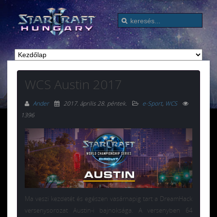
WCS Austin 2017
Ander
2017. április 28. péntek
.
e-Sport
,
WCS
1396
Ma veszi kezdetét és egészen vasárnapig tart a DreamHack
versenysorozat Austin-i bajnoksága. A versenyben 64