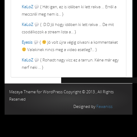
KaLoZ
{ Hát igen, ez is időben ki lett rakva ... Erről a
meccsről meg nem is... }
KaLoZ
{ :D:D Jó hogy időben ki lett rakva ... De mit
csodálkozok a stream lista a... }
Eyesis
{
Jó volt újra végig olvasni a kommenteket
Valakinek nincs meg a video esetleg?... }
KaLoZ
{ Rohadt nagy vicc ez a terrun. Kéne már egy
nerf neki ... }
Chiptuning MMC Autochip
Chiptunin
Mazaya Theme for WordPress Copyright © 2013 , All Rights
Reserved
Designed by
Fawaniss