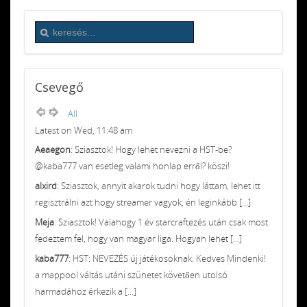
Csevegő
All
Latest on Wed, 11:48 am
Aeaegon
: Sziasztok! Hogy lehet nevezni a HST-be?
@kaba777 van esetleg valami honlap erről? köszi!
alxird
: Sziasztok, annyit akarok tudni hogy láttam, lehet itt
regisztrálni azt hogy streamer vagyok, én leginkább [...]
Meja
: Sziasztok! Valahogy 1 év starcraftezés után csak most
fedeztem fel, hogy van magyar liga. Hogyan lehet [...]
kaba777
: HST: NEVEZÉS új játékosoknak. Kedves Mindenki!
a mappool váltás utáni szünetet követően utolsó
harmadához érkezik a [...]