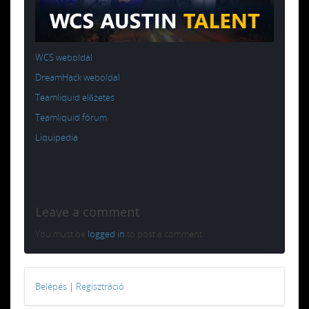
WCS weboldal
DreamHack weboldal
Teamliquid előzetes
Teamliquid fórum
Liquipedia
Leave a comment
You must be
logged in
to post a comment.
Belépés
|
Regisztráció