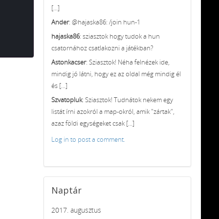
[...]
Ander
: @hajaska86: /join hun-1
hajaska86
: sziasztok hogy tudok a hun
csatornához csatlakozni a játékban?
Astonkacser
: Sziasztok! Néha felnézek ide,
mindig jó látni, hogy ez az oldal még mindig él
és [...]
Szvatopluk
: Sziasztok! Tudnátok nekem egy
listát írni azokról a map-okról, amik "zártak",
azaz földi egységeket csak [...]
Log in to post a comment.
Naptár
2017. augusztus