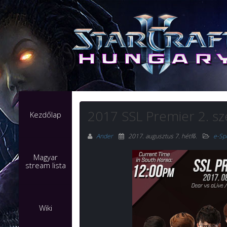
2017 SSL Premier 2. sz
Kezdőlap
Ander
2017. augusztus 7. hétfő
.
e-Sp
Magyar
stream lista
Wiki