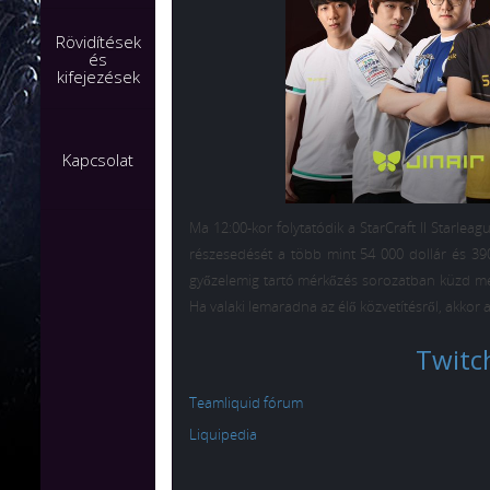
Rövidítések
és
kifejezések
Kapcsolat
Ma 12:00-kor folytatódik a StarCraft II Starle
részesedését a több mint 54 000 dollár és 3
győzelemig tartó mérkőzés sorozatban küzd meg 
Ha valaki lemaradna az élő közvetítésről, akkor
Twitc
Teamliquid fórum
Liquipedia