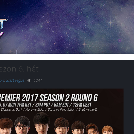
ezon 6. hét
ort
,
StarLeague
1241