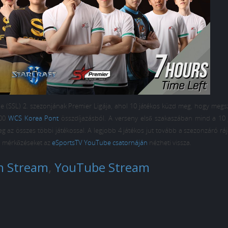
ague (SSL) 2. szezonjának Premier Ligája, ahol 10 játékos küzd meg, hogy meg
900
WCS Korea Pont
összdíjazásból. A verseny első szakaszában mind a 10 
az összes többi játékossal. A legjobb 4 játékos jut tovább a szezonzáró ráj
 a mérkőzéseket az
eSportsTV YouTube csatornáján
nézheti vissza.
h Stream
,
YouTube Stream