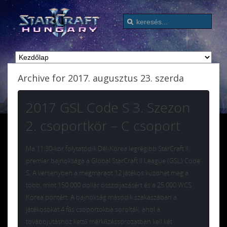
Archive for 2017. augusztus 23. szerda
2017 GSL Code S 3. Szezon
2. csoportkör – C csoport
Ma 11:30-kor folytatódik Dél-Korea legrégibb StarCraft II
premier bajnoksága a Global StarCraft II League (GSL) Code
S. A versenyben a megmaradt 12 játékos küzdhet meg a
több, mint 150 000 dollár összdíjazásért és a 25 000 WCS
Korea pontért. A bajnokság második szakaszában a
játékosokat 4 fős csoportokba sorolták, ahol a
továbbjutáshoz kettő mérkőzéssorozatban kell két