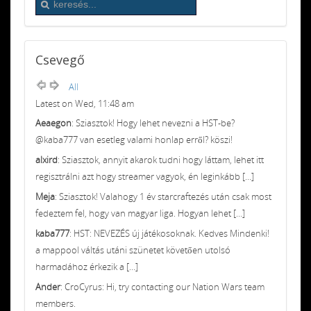
Csevegő
All
Latest on Wed, 11:48 am
Aeaegon
: Sziasztok! Hogy lehet nevezni a HST-be?
@kaba777 van esetleg valami honlap erről? köszi!
alxird
: Sziasztok, annyit akarok tudni hogy láttam, lehet itt
regisztrálni azt hogy streamer vagyok, én leginkább [...]
Meja
: Sziasztok! Valahogy 1 év starcraftezés után csak most
fedeztem fel, hogy van magyar liga. Hogyan lehet [...]
kaba777
: HST: NEVEZÉS új játékosoknak. Kedves Mindenki!
a mappool váltás utáni szünetet követően utolsó
harmadához érkezik a [...]
Ander
: CroCyrus: Hi, try contacting our Nation Wars team
members.