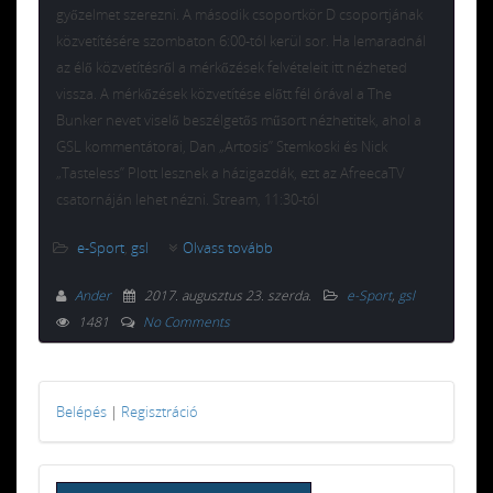
győzelmet szerezni. A második csoportkör D csoportjának
közvetítésére szombaton 6:00-tól kerül sor. Ha lemaradnál
az élő közvetítésről a mérkőzések felvételeit itt nézheted
vissza. A mérkőzések közvetítése előtt fél órával a The
Bunker nevet viselő beszélgetős műsort nézhetitek, ahol a
GSL kommentátorai, Dan „Artosis” Stemkoski és Nick
„Tasteless” Plott lesznek a házigazdák, ezt az AfreecaTV
csatornáján lehet nézni. Stream, 11:30-tól
e-Sport
,
gsl
Olvass tovább
Ander
2017. augusztus 23. szerda
.
e-Sport
,
gsl
1481
No Comments
Belépés
|
Regisztráció