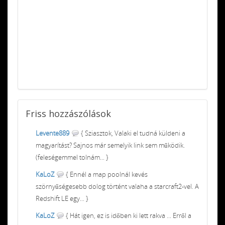
Friss
hozzászólások
Levente889
{ Sziasztok, Valaki el tudná küldeni a
magyarítást? Sajnos már semelyik link sem működik.
(feleségemmel tolnám... }
KaLoZ
{ Ennél a map poolnál kevés
szörnyűségesebb dolog történt valaha a starcraft2-vel. A
Redshift LE egy... }
KaLoZ
{ Hát igen, ez is időben ki lett rakva ... Erről a