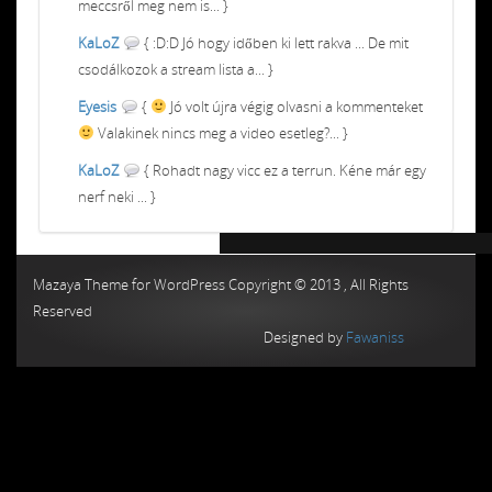
meccsről meg nem is... }
KaLoZ
{ :D:D Jó hogy időben ki lett rakva ... De mit
csodálkozok a stream lista a... }
Eyesis
{
Jó volt újra végig olvasni a kommenteket
Valakinek nincs meg a video esetleg?... }
KaLoZ
{ Rohadt nagy vicc ez a terrun. Kéne már egy
nerf neki ... }
Chiptuning MMC Autochip
Chiptunin
Mazaya Theme for WordPress Copyright © 2013 , All Rights
Reserved
Designed by
Fawaniss