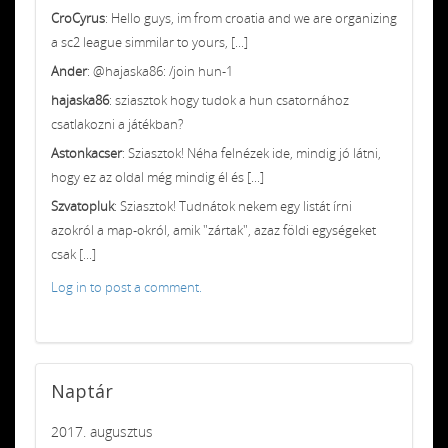
CroCyrus
: Hello guys, im from croatia and we are organizing
a sc2 league simmilar to yours, [...]
Ander
: @hajaska86: /join hun-1
hajaska86
: sziasztok hogy tudok a hun csatornához
csatlakozni a játékban?
Astonkacser
: Sziasztok! Néha felnézek ide, mindig jó látni,
hogy ez az oldal még mindig él és [...]
Szvatopluk
: Sziasztok! Tudnátok nekem egy listát írni
azokról a map-okról, amik "zártak", azaz földi egységeket
csak [...]
Log in to post a comment.
Naptár
2017. augusztus