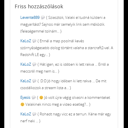
Friss
hozzászólások
Levente889
{ Sziasztok, Valaki el tudná küldeni a
magyarítást? Sajnos már semelyik link sem működik.
(feleségemmel tolnám... }
KaLoZ
{ Ennél a map poolnál kevés
szörnyűségesebb dolog történt valaha a starcraft2-vel. A
Redshift LE egy... }
KaLoZ
{ Hát igen, ez is időben ki lett rakva ... Erről a
meccsről meg nem is... }
KaLoZ
{ :D:D Jó hogy időben ki lett rakva ... De mit
csodálkozok a stream lista a... }
Eyesis
{
Jó volt újra végig olvasni a kommenteket
Valakinek nincs meg a video esetleg?... }
KaLoZ
{ Rohadt nagy vicc ez a terrun. Kéne már egy
nerf neki ... }