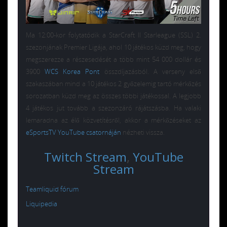
Ma 12:00-kor folytatódik a StarCraft II Starleague (SSL) 2.
szezonjának Premier Ligája, ahol 10 játékos küzd meg, hogy
megszerezze a részesedését a több mint 54 000 dollár és
3900
WCS Korea Pont
összdíjazásból. A verseny első
szakaszában mind a 10 játékos 2 győzelemig tartó mérkőzés
sorozatban küzd meg az összes többi játékossal. A legjobb
4 játékos jut tovább a szezonzáró rájátszásba. Ha valaki
lemaradna az élő közvetítésről, akkor a mérkőzéseket az
eSportsTV YouTube csatornáján
nézheti vissza.
Twitch Stream
,
YouTube
Stream
Teamliquid fórum
Liquipedia