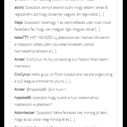
alxird
: Sziasztok, annyit akarok tudni hogy láttam, lehet itt
regisztrálni azt hogy streamer vagyok, én leginkább [...]
Meja
: Sziasztok! Valahogy 1 év starcraftezés után csak most
fedeztem fel, hogy van magyar liga. Hogyan lehet [...]
kaba777
: HST: NEVEZÉS új játékosoknak. Kedves Mindenki!
a mappool váltás utáni szünetet követően utolsó
harmadához érkezik a [...]
Ander
: CroCyrus: Hi, try contacting our Nation Wars team
members.
CroCyrus
: Hello guys, im from croatia and we are organizing
a sc2 league simmilar to yours, [...]
Ander
: @hajaska86: /join hun-1
hajaska86
: sziasztok hogy tudok a hun csatornához
csatlakozni a játékban?
Astonkacser
: Sziasztok! Néha felnézek ide, mindig jó látni,
hogy ez az oldal még mindig él és [...]