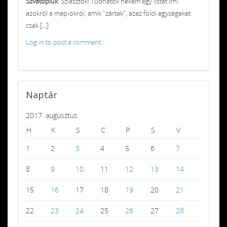
Szvatopluk
: Sziasztok! Tudnátok nekem egy listát írni
azokról a map-okról, amik "zártak", azaz földi egységeket
csak [...]
Log in to post a comment.
Naptár
2017. augusztus
H
K
S
C
P
S
V
1
2
3
4
5
6
7
8
9
10
11
12
13
14
15
16
17
18
19
20
21
22
23
24
25
26
27
28