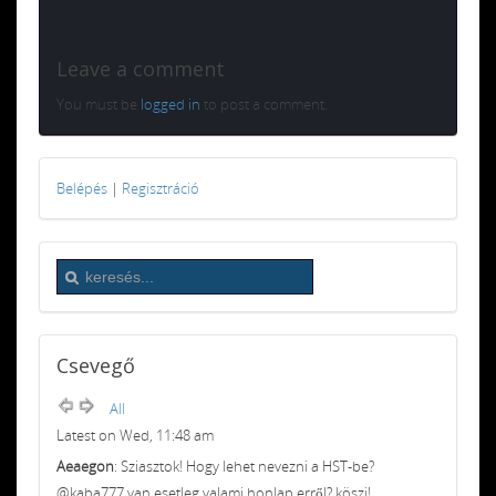
Leave a comment
You must be
logged in
to post a comment.
Belépés
|
Regisztráció
Csevegő
All
Latest on Wed, 11:48 am
Aeaegon
: Sziasztok! Hogy lehet nevezni a HST-be?
@kaba777 van esetleg valami honlap erről? köszi!