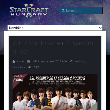
2017 SSL Premier 2. szezon
9. hét
Ander
2017. augusztus 28. hétfő
.
e-Sport
,
StarLeague
1388