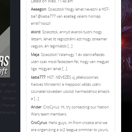
Latest on Wed, 11:48 am
Aeaegon
: Sziasztok! Hogy lehet nevezni a HST-
be? @kaba777 van esetleg valami honlap
erről? köszi!
alxird
: Sziasztok, annyit akarok tudni hogy
láttam, lehet itt regisztrálni azt hogy streamer
vagyok, én leginkább [...]
Meja
: Sziasztok! Valahogy 1 év starcraftezés
után csak most fedeztem fel, hogy van magyar
liga. Hogyan lehet [...]
kaba777
: HST: NEVEZÉS új játékosoknak.
enger Liga
Kedves Mindenki! a mappool váltás utáni
ár csak a
szünetet követően utolsó harmadához érkezik
a. Minden
a [...]
n Premier
Ander
: CroCyrus: Hi, try contacting our Nation
lemaradna
Wars team members.
CroCyrus
: Hello guys, im from croatia and we
are organizing a sc2 league simmilar to yours,