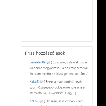
Friss
hozzászólások
Levente889
{ Sziasztok, Valaki el tudná
küldeni a magyarítást? Sajnos már semelyik
link sem működik. (feleségemmel tolnám... }
KaLoZ
{ Ennél a map poolnál kevés
szörnyűségesebb dolog történt valaha a
starcraft2-vel. A Redshift LE egy... }
KaLoZ
{ Hát igen, ez is időben ki lett