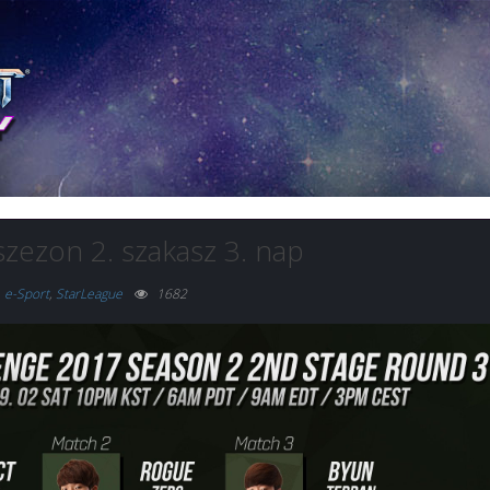
szezon 2. szakasz 3. nap
e-Sport
,
StarLeague
1682