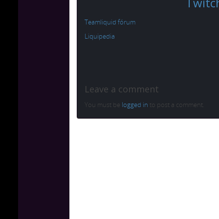
Twitc
Teamliquid fórum
Liquipedia
Leave a comment
You must be
logged in
to post a comment.