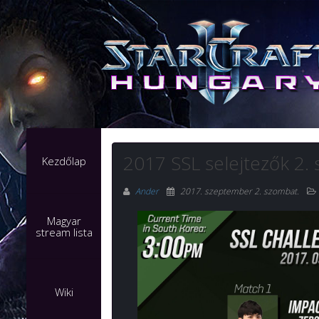
2017 SSL selejtezők 2. 
Kezdőlap
Ander
2017. szeptember 2. szombat
.
Magyar
stream lista
Wiki