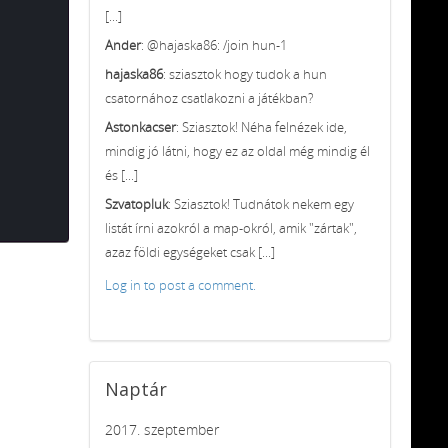
[...]
Ander
: @hajaska86: /join hun-1
hajaska86
: sziasztok hogy tudok a hun
csatornához csatlakozni a játékban?
Astonkacser
: Sziasztok! Néha felnézek ide,
mindig jó látni, hogy ez az oldal még mindig él
és [...]
Szvatopluk
: Sziasztok! Tudnátok nekem egy
listát írni azokról a map-okról, amik "zártak",
azaz földi egységeket csak [...]
Log in to post a comment.
Naptár
2017. szeptember