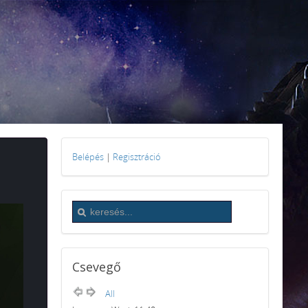
Belépés
|
Regisztráció
Csevegő
All