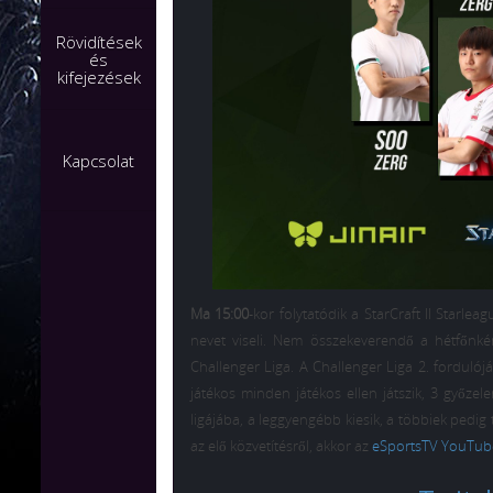
Rövidítések
és
kifejezések
Kapcsolat
Ma 15:00
-kor folytatódik a StarCraft II Starle
nevet viseli. Nem összekeverendő a hétfőnként
Challenger Liga. A Challenger Liga 2. forduló
játékos minden játékos ellen játszik, 3 győze
ligájába, a leggyengébb kiesik, a többiek pedi
az elő közvetítésről, akkor az
eSportsTV YouTub