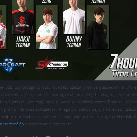
ague (SSL) bajnoksága sorozat következő szezonjának selejtezője, ami a Chall
 közvetített 2. szezon Premier ligájával, ami még hetekig fog tartani, ak
jában 6 játékos küzd meg, hogy eljusson a következő szezon Premier ligájáb
lemig tartó mérkőzés sorozatban. A legjobb játékos bejut a következő szezo
g további fordulókban próbálhatnak majd bejutni a Premier ligába. Ha valaki 
e csatornáján
visszanézheti a meccseket.