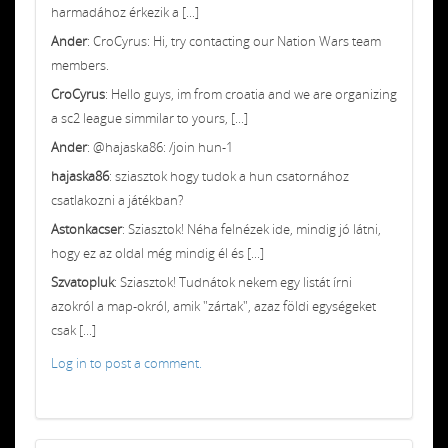
harmadához érkezik a [...]
Ander
: CroCyrus: Hi, try contacting our Nation Wars team
members.
CroCyrus
: Hello guys, im from croatia and we are organizing
a sc2 league simmilar to yours, [...]
Ander
: @hajaska86: /join hun-1
hajaska86
: sziasztok hogy tudok a hun csatornához
csatlakozni a játékban?
Astonkacser
: Sziasztok! Néha felnézek ide, mindig jó látni,
hogy ez az oldal még mindig él és [...]
Szvatopluk
: Sziasztok! Tudnátok nekem egy listát írni
azokról a map-okról, amik "zártak", azaz földi egységeket
csak [...]
Log in to post a comment.