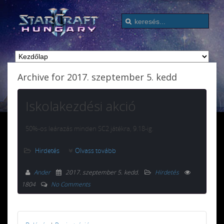
Archive for 2017. szeptember 5. kedd
Iskolakezdési akció
50%-os leárazás minden SC2 játékra, 9.18-ig.
Hirdetés
Olvass tovább
Ander
2017. szeptember 5. kedd
.
Hirdetés
1804
No Comments