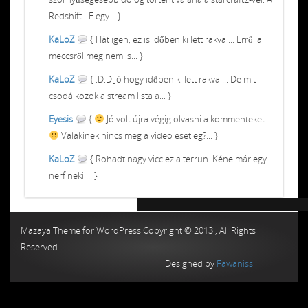
Redshift LE egy... }
KaLoZ
{ Hát igen, ez is időben ki lett rakva ... Erről a
meccsről meg nem is... }
KaLoZ
{ :D:D Jó hogy időben ki lett rakva ... De mit
csodálkozok a stream lista a... }
Eyesis
{
Jó volt újra végig olvasni a kommenteket
Valakinek nincs meg a video esetleg?... }
KaLoZ
{ Rohadt nagy vicc ez a terrun. Kéne már egy
nerf neki ... }
Chiptuning MMC Autochip
Chiptunin
Mazaya Theme for WordPress Copyright © 2013 , All Rights
Reserved
Designed by
Fawaniss