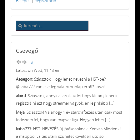
Belépés
|
Regisztráció
Csevegő
All
Latest on Wed, 11:48 am
Aeaegon
: Sziasztok! Hogy lehet nevezni a HST-be?
@kaba777 van esetleg valami honlap erről? köszi!
alxird
: Sziasztok, annyit akarok tudni hogy láttam, lehet itt
regisztrálni azt hogy streamer vagyok, én leginkább [...]
Meja
: Sziasztok! Valahogy 1 év starcraftezés után csak most
fedeztem fel, hogy van magyar liga. Hogyan lehet [...]
kaba777
: HST: NEVEZÉS új játékosoknak. Kedves Mindenki!
a mappool váltás utáni szünetet követően utolsó