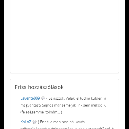
Friss
hozzászólások
Levente889
{ Sziasztok, Valaki el tudná küldeni a
magyarítást? Sajnos már semelyik link sem működik.
(feleségemmel tolnám... }
KaLoZ
{ Ennél a map poolnál kevés
szörnyűségesebb dolog történt valaha a starcraft2-vel. A