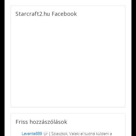
Starcraft2.hu
Facebook
Friss
hozzászólások
Levente889
{ Sziasztok, Valaki el tudná küldeni a