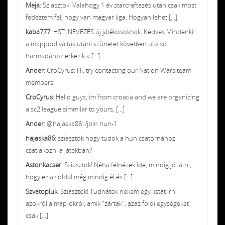
Meja
: Sziasztok! Valahogy 1 év starcraftezés után csak most
fedeztem fel, hogy van magyar liga. Hogyan lehet [...]
kaba777
: HST: NEVEZÉS új játékosoknak. Kedves Mindenki!
a mappool váltás utáni szünetet követően utolsó
harmadához érkezik a [...]
Ander
: CroCyrus: Hi, try contacting our Nation Wars team
members.
CroCyrus
: Hello guys, im from croatia and we are organizing
a sc2 league simmilar to yours, [...]
Ander
: @hajaska86: /join hun-1
hajaska86
: sziasztok hogy tudok a hun csatornához
csatlakozni a játékban?
Astonkacser
: Sziasztok! Néha felnézek ide, mindig jó látni,
hogy ez az oldal még mindig él és [...]
Szvatopluk
: Sziasztok! Tudnátok nekem egy listát írni
azokról a map-okról, amik "zártak", azaz földi egységeket
csak [...]