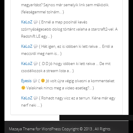
magyarítást? Sajnos már semelyik link sem működik.
(feleségemmel tolnám... }
KaLoZ
{ Ennél a map poolnál kevés
szörnyűségesebb dolog történt valaha a starcraft2-vel. A
Redshift LE egy... }
KaLoZ
{ Hát igen, ez is időben ki lett rakva ... Erről a
meccsről meg nem is... }
KaLoZ
{ :D:D Jó hogy időben ki lett rakva ... De mit
csodálkozok a stream lista a... }
Eyesis
{
Jó volt újra végig olvasni a kommenteket
Valakinek nincs meg a video esetleg?... }
KaLoZ
{ Rohadt nagy vicc ez a terrun. Kéne már egy
nerf neki ... }
Chiptuning MMC Autochip
Chiptunin
Mazaya Theme for WordPress Copyright © 2013 , All Rights