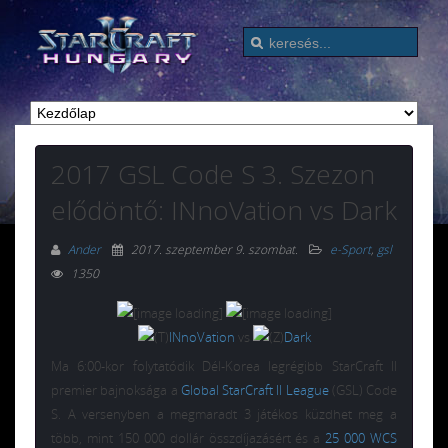
2017 GSL Code S 3. Szezon
elődöntő: INnoVation vs Dark
Ander
2017. szeptember 9. szombat
.
e-Sport
,
gsl
1350
INnoVation
vs
Dark
Ma 6:00-kor folytatódik Dél-Korea legrégibb StarCraft II
premier bajnoksága a
Global StarCraft II League
(GSL) Code
S. A versenyben a megmaradt 3 játékos küzdhet meg a
több, mint 150 000 dollár összdíjazásért és a
25 000 WCS