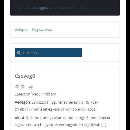
You must be
logged in
to post a comment.
Belépés
|
Regisztráció
Csevegő
All
Latest on Wed, 11:48 am
Aeaegon
: Sziasztok! Hogy lehet nevezni a HST-be?
@kaba777 van esetleg valami honlap erről? köszi!
alxird
: Sziasztok, annyit akarok tudni hogy láttam, lehet itt
regisztrálni azt hogy streamer vagyok, én leginkább [...]