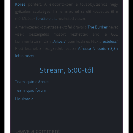
Korea
pontért. A elődöntőkben a továbbjutáshoz négy
győzelem szükséges. Ha lemaradnál az élő közvetítésről a
mérkőzések
felvételeit itt
nézheted vissza.
A mérkőzések közvetítése előtt fél órával a
The Bunker
nevet
viselő beszélgetős műsort nézhetitek, ahol a GSL
kommentátorai, Dan „
Artosis
” Stemkoski és Nick „
Tasteless
”
Plott lesznek a házigazdák, ezt az
AfreecaTV csatornáján
lehet nézni
.
Stream, 6:00-tól
Teamliquid előzetes
Teamliquid fórum
Liquipedia
Leave a comment