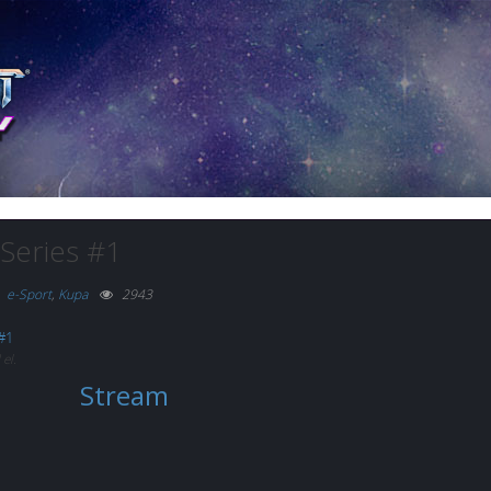
Series #1
e-Sport
,
Kupa
2943
 el.
Stream