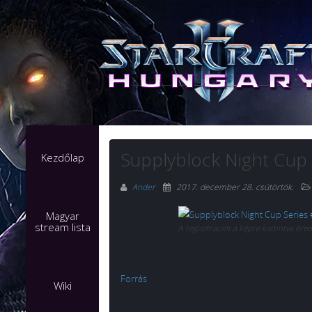
Supplyblock Night Cup 
Kezdőlap
Ander
2017. december 28. csütörtök
.
Magyar
stream lista
A regisztrációt a képre kattintva éred
Forrás
Wiki