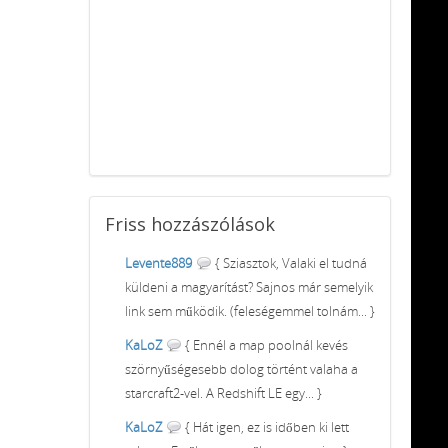
Friss
hozzászólások
Levente889
{ Sziasztok, Valaki el tudná
küldeni a magyarítást? Sajnos már semelyik
link sem működik. (feleségemmel tolnám... }
KaLoZ
{ Ennél a map poolnál kevés
szörnyűségesebb dolog történt valaha a
starcraft2-vel. A Redshift LE egy... }
KaLoZ
{ Hát igen, ez is időben ki lett