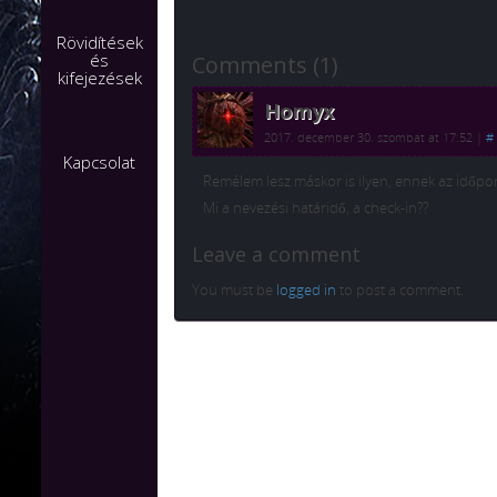
Rövidítések
és
Comments (1)
kifejezések
Homyx
2017. december 30. szombat at 17:52
|
#
Kapcsolat
Remélem lesz máskor is ilyen, ennek az időp
Mi a nevezési határidő, a check-in??
Leave a comment
You must be
logged in
to post a comment.