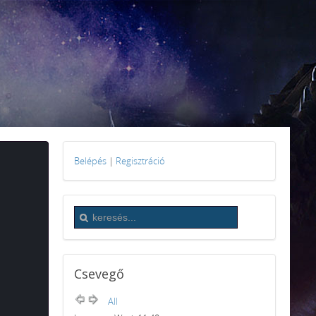
Belépés
|
Regisztráció
Csevegő
All