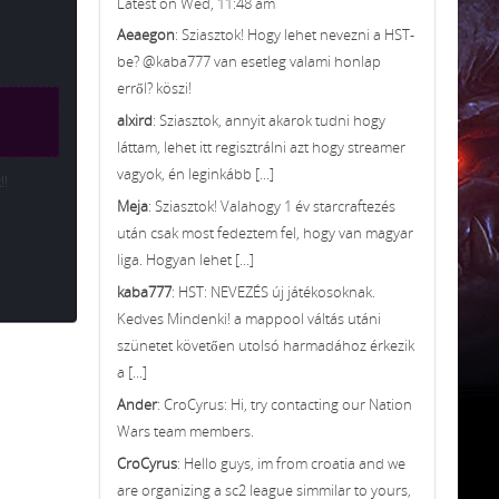
Latest on Wed, 11:48 am
Aeaegon
: Sziasztok! Hogy lehet nevezni a HST-
be? @kaba777 van esetleg valami honlap
erről? köszi!
alxird
: Sziasztok, annyit akarok tudni hogy
láttam, lehet itt regisztrálni azt hogy streamer
vagyok, én leginkább [...]
!!
Meja
: Sziasztok! Valahogy 1 év starcraftezés
után csak most fedeztem fel, hogy van magyar
liga. Hogyan lehet [...]
kaba777
: HST: NEVEZÉS új játékosoknak.
Kedves Mindenki! a mappool váltás utáni
szünetet követően utolsó harmadához érkezik
a [...]
Ander
: CroCyrus: Hi, try contacting our Nation
Wars team members.
CroCyrus
: Hello guys, im from croatia and we
are organizing a sc2 league simmilar to yours,