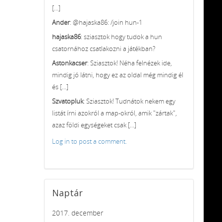
[...]
Ander
: @hajaska86: /join hun-1
hajaska86
: sziasztok hogy tudok a hun
csatornához csatlakozni a játékban?
Astonkacser
: Sziasztok! Néha felnézek ide,
mindig jó látni, hogy ez az oldal még mindig él
és [...]
Szvatopluk
: Sziasztok! Tudnátok nekem egy
listát írni azokról a map-okról, amik "zártak",
azaz földi egységeket csak [...]
Log in to post a comment.
Naptár
2017. december