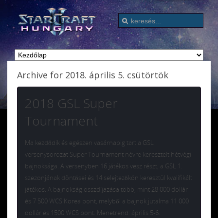
Archive for 2018. április 5. csütörtök
2018 GSL Super
Tournament
Ma kezdődik és egészen vasárnapig tart a GSL
versenysorozat Super Tournament névre keresztelt hétvégi
bajnoksága. A versenyben 16 játékos vesz részt, a GSL 1.
szezonjának döntősei és 14 selejtezőkön keresztül kvalifikált
játékos. A bajnokság összdíjazása több, mint 28 000 dollár
és 7 500 WCS Korea pont, melyből a bajnok jutalma 11 000
dollár és 1500 WCS pont. Menetrend: április 5-6.