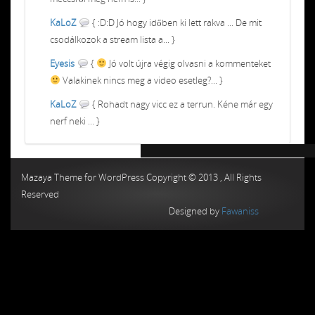
KaLoZ
{ :D:D Jó hogy időben ki lett rakva ... De mit
csodálkozok a stream lista a... }
Eyesis
{
Jó volt újra végig olvasni a kommenteket
Valakinek nincs meg a video esetleg?... }
KaLoZ
{ Rohadt nagy vicc ez a terrun. Kéne már egy
nerf neki ... }
Chiptuning MMC Autochip
Chiptunin
Mazaya Theme for WordPress Copyright © 2013 , All Rights
Reserved
Designed by
Fawaniss