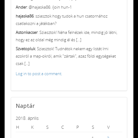
Ander
: @hajaska86: /join hun-1
hajaska86
: sziasztok hogy tudok a hun csatornához
csatlakozni a játékban?
Astonkacser
: Sziasztok! Néha felnézek ide, mindig jó látni,
hogy ez az oldal még mindig él és [...]
Szvatopluk
: Sziasztok! Tudnátok nekem egy listát írni
azokról a map-okról, amik "zártak", azaz földi egységeket
csak [...]
Log in to post a comment.
Naptár
2018. április
H
K
S
C
P
S
V