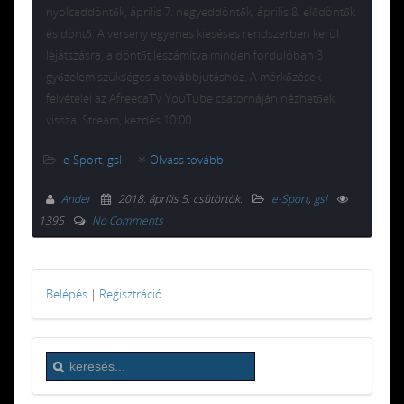
nyolcaddöntők, április 7. negyeddöntők, április 8. elődöntők
és döntő. A verseny egyenes kieséses rendszerben kerül
lejátszásra, a döntőt leszámítva minden fordulóban 3
győzelem szükséges a továbbjutáshoz. A mérkőzések
felvételei az AfreecaTV YouTube csatornáján nézhetőek
vissza. Stream, kezdés 10:00
e-Sport
,
gsl
Olvass tovább
Ander
2018. április 5. csütörtök
.
e-Sport
,
gsl
1395
No Comments
Belépés
|
Regisztráció