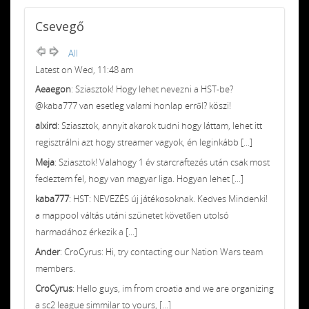
Csevegő
All
Latest on Wed, 11:48 am
Aeaegon
: Sziasztok! Hogy lehet nevezni a HST-be?
@kaba777 van esetleg valami honlap erről? köszi!
alxird
: Sziasztok, annyit akarok tudni hogy láttam, lehet itt
regisztrálni azt hogy streamer vagyok, én leginkább [...]
Meja
: Sziasztok! Valahogy 1 év starcraftezés után csak most
fedeztem fel, hogy van magyar liga. Hogyan lehet [...]
kaba777
: HST: NEVEZÉS új játékosoknak. Kedves Mindenki!
a mappool váltás utáni szünetet követően utolsó
harmadához érkezik a [...]
Ander
: CroCyrus: Hi, try contacting our Nation Wars team
members.
CroCyrus
: Hello guys, im from croatia and we are organizing
a sc2 league simmilar to yours, [...]