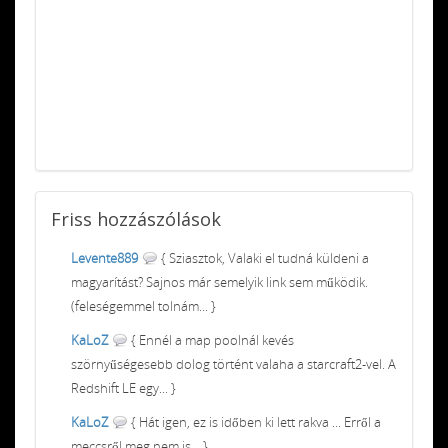
Friss
hozzászólások
Levente889
{ Sziasztok, Valaki el tudná küldeni a
magyarítást? Sajnos már semelyik link sem működik.
(feleségemmel tolnám... }
KaLoZ
{ Ennél a map poolnál kevés
szörnyűségesebb dolog történt valaha a starcraft2-vel. A
Redshift LE egy... }
KaLoZ
{ Hát igen, ez is időben ki lett rakva ... Erről a
meccsről meg nem is... }