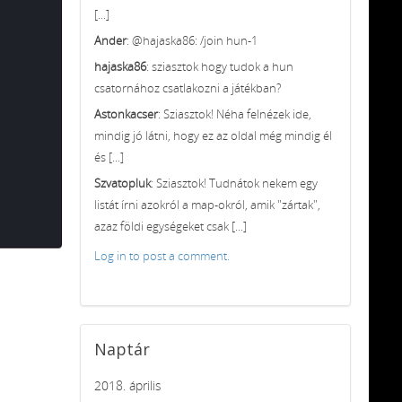
[...]
Ander
: @hajaska86: /join hun-1
hajaska86
: sziasztok hogy tudok a hun
csatornához csatlakozni a játékban?
Astonkacser
: Sziasztok! Néha felnézek ide,
mindig jó látni, hogy ez az oldal még mindig él
és [...]
Szvatopluk
: Sziasztok! Tudnátok nekem egy
listát írni azokról a map-okról, amik "zártak",
azaz földi egységeket csak [...]
Log in to post a comment.
Naptár
2018. április