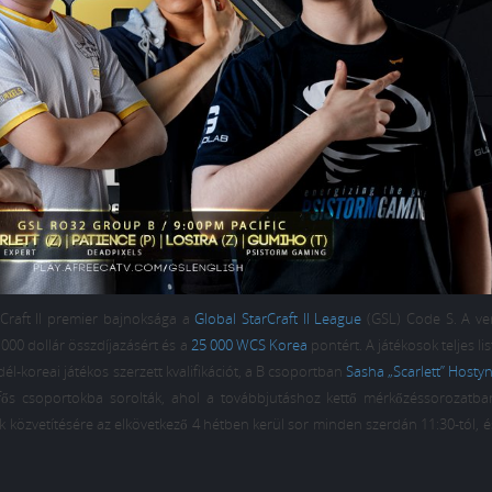
rCraft II premier bajnoksága a
Global StarCraft II League
(GSL) Code S. A v
000 dollár összdíjazásért és a
25 000 WCS Korea
pontért. A játékosok teljes lis
dél-koreai játékos szerzett kvalifikációt, a B csoportban
Sasha „Scarlett” Hosty
fős csoportokba sorolták, ahol a továbbjutáshoz kettő mérkőzéssorozatban
 közvetítésére az elkövetkező 4 hétben kerül sor minden szerdán 11:30-tól, 