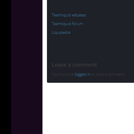
Teamliquid előzetes
Teamliquid fórum
Liquipedia
Leave a comment
You must be
logged in
to post a comment.