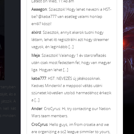
Latest on Wed, 11:48 am
Aeaegon
: Sziasztok! Hogy lehet nevezni a HST-
be? @kaba777 van esetleg valami honlap
erről? köszi!
alxird
: Sziasztok, annyit akarok tudni hogy
láttam, lehet itt regisztrálni azt hogy streamer
vagyok, én leginkább [...]
Meja
: Sziasztok! Valahogy 1 év starcraftezés
után csak most fedeztem fel, hogy van magyar
liga. Hogyan lehet [...]
kaba777
: HST: NEVEZÉS új játékosoknak.
Kedves Mindenki! a mappool váltás utáni
ersenyben
szünetet követően utolsó harmadához érkezik
táját, és a
a [...]
n
játszik. A
 kell két
Ander
: CroCyrus: Hi, try contacting our Nation
és minden
Wars team members.
CroCyrus
: Hello guys, im from croatia and we
are organizing a sc2 league simmilar to yours,