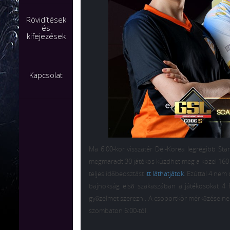
Rövidítések
és
kifejezések
Kapcsolat
Ma 6:00-kor visszatér Dél-Korea legrégibb Sta
megmaradt 30 játékos küzdhet meg a közel 160 
teljes időbeosztást
itt láthatjátok
. Ezúttal 4 nem 
bajnokság első szakaszában a játékosokat 4 
győzelmet szerezni. A csoportkör mérkőzéseinek
szombaton 6:00-tól.