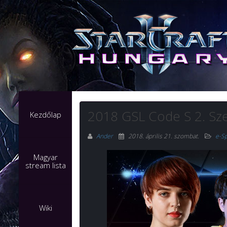
2018 GSL Code S 2. Sze
Kezdőlap
Ander
2018. április 21. szombat
.
e-S
Magyar
stream lista
Wiki