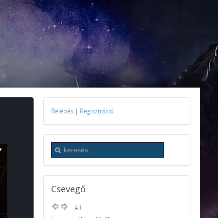
Belépés
|
Regisztráció
Csevegő
All