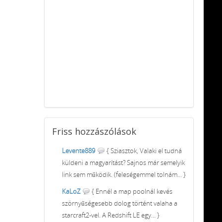
Friss
hozzászólások
Levente889
{ Sziasztok, Valaki el tudná
küldeni a magyarítást? Sajnos már semelyik
link sem működik. (feleségemmel tolnám... }
KaLoZ
{ Ennél a map poolnál kevés
szörnyűségesebb dolog történt valaha a
starcraft2-vel. A Redshift LE egy... }