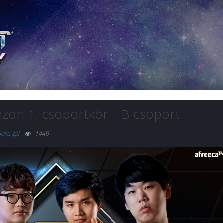
zon 1. csoportkör – B csoport
port
,
gsl
1449