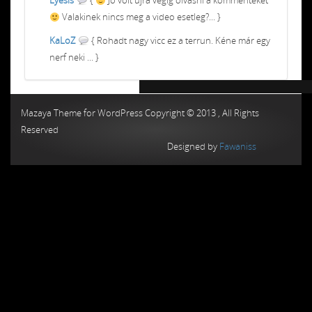
Eyesis
{
Jó volt újra végig olvasni a kommenteket
Valakinek nincs meg a video esetleg?... }
KaLoZ
{ Rohadt nagy vicc ez a terrun. Kéne már egy
nerf neki ... }
Chiptuning MMC Autochip
Chiptunin
Mazaya Theme for WordPress Copyright © 2013 , All Rights
Reserved
Designed by
Fawaniss