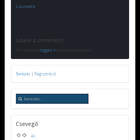
Liquipedia
Leave a comment
You must be
logged in
to post a comment.
Belépés
|
Regisztráció
Csevegő
All