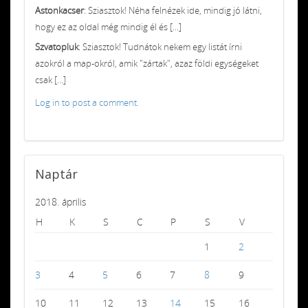
Astonkacser
: Sziasztok! Néha felnézek ide, mindig jó látni,
hogy ez az oldal még mindig él és [...]
Szvatopluk
: Sziasztok! Tudnátok nekem egy listát írni
azokról a map-okról, amik "zártak", azaz földi egységeket
csak [...]
Log in to post a comment.
Naptár
2018. április
H
K
S
C
P
S
V
1
2
3
4
5
6
7
8
9
10
11
12
13
14
15
16