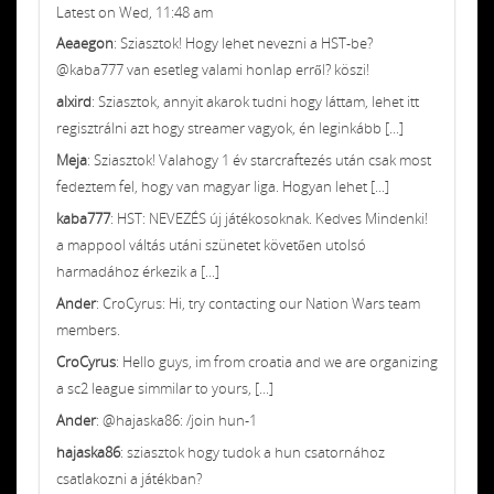
Latest on Wed, 11:48 am
Aeaegon
: Sziasztok! Hogy lehet nevezni a HST-be?
@kaba777 van esetleg valami honlap erről? köszi!
alxird
: Sziasztok, annyit akarok tudni hogy láttam, lehet itt
regisztrálni azt hogy streamer vagyok, én leginkább [...]
Meja
: Sziasztok! Valahogy 1 év starcraftezés után csak most
fedeztem fel, hogy van magyar liga. Hogyan lehet [...]
kaba777
: HST: NEVEZÉS új játékosoknak. Kedves Mindenki!
a mappool váltás utáni szünetet követően utolsó
harmadához érkezik a [...]
Ander
: CroCyrus: Hi, try contacting our Nation Wars team
members.
CroCyrus
: Hello guys, im from croatia and we are organizing
a sc2 league simmilar to yours, [...]
Ander
: @hajaska86: /join hun-1
hajaska86
: sziasztok hogy tudok a hun csatornához
csatlakozni a játékban?