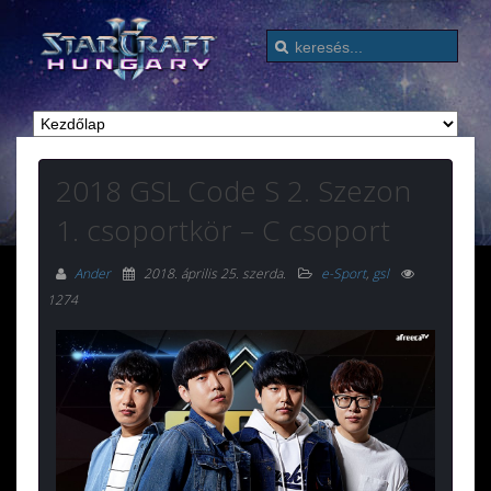
2018 GSL Code S 2. Szezon
1. csoportkör – C csoport
Ander
2018. április 25. szerda
.
e-Sport
,
gsl
1274