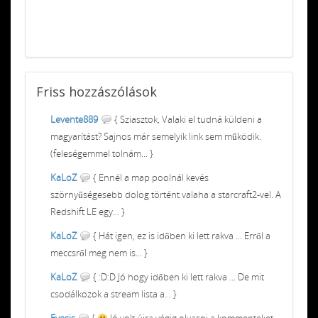
Friss
hozzászólások
Levente889
{ Sziasztok, Valaki el tudná küldeni a
magyarítást? Sajnos már semelyik link sem működik.
(feleségemmel tolnám... }
KaLoZ
{ Ennél a map poolnál kevés
szörnyűségesebb dolog történt valaha a starcraft2-vel. A
Redshift LE egy... }
KaLoZ
{ Hát igen, ez is időben ki lett rakva ... Erről a
meccsről meg nem is... }
KaLoZ
{ :D:D Jó hogy időben ki lett rakva ... De mit
csodálkozok a stream lista a... }