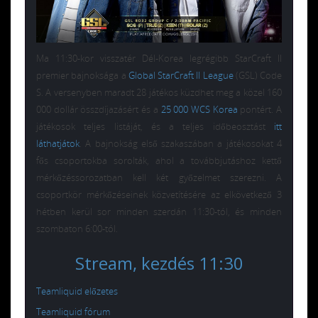
Ma 11:30-kor visszatér Dél-Korea legrégibb StarCraft II
premier bajnoksága a
Global StarCraft II League
(GSL) Code
S. A versenyben maradt 28 játékos küzdhet meg a közel 160
000 dollár összdíjazásért és a
25 000 WCS Korea
pontért. A
játékosok teljes listáját, és a teljes időbeosztást
itt
láthatjátok
. A bajnokság első szakaszában a játékosokat 4
fős csoportokba sorolták, ahol a továbbjutáshoz kettő
mérkőzéssorozatban kell két győzelmet szerezni. A
csoportkör mérkőzéseinek közvetítésére az elkövetkező 3
hétben kerül sor minden szerdán 11:30-tól, és minden
szombaton 6:00-tól.
Stream, kezdés 11:30
Teamliquid előzetes
Teamliquid fórum