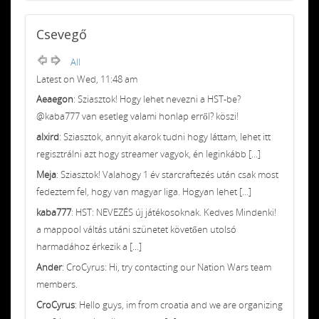
Csevegő
All
Latest on Wed, 11:48 am
Aeaegon
: Sziasztok! Hogy lehet nevezni a HST-be?
@kaba777 van esetleg valami honlap erről? köszi!
alxird
: Sziasztok, annyit akarok tudni hogy láttam, lehet itt
regisztrálni azt hogy streamer vagyok, én leginkább [...]
Meja
: Sziasztok! Valahogy 1 év starcraftezés után csak most
fedeztem fel, hogy van magyar liga. Hogyan lehet [...]
kaba777
: HST: NEVEZÉS új játékosoknak. Kedves Mindenki!
a mappool váltás utáni szünetet követően utolsó
harmadához érkezik a [...]
Ander
: CroCyrus: Hi, try contacting our Nation Wars team
members.
CroCyrus
: Hello guys, im from croatia and we are organizing