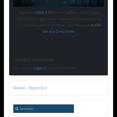
Megjelent a
Patch 4.3.0
, aminek legfőbb újítása, hogy a
pálya készítők végre pénzt is kaphatnak alkotásaikért, az
első két fizetős, Arcade Mode-ban elérhető pálya:
az ARK
Star és a Direct Strike
.
Leave a comment
You must be
logged in
to post a comment.
Belépés
|
Regisztráció