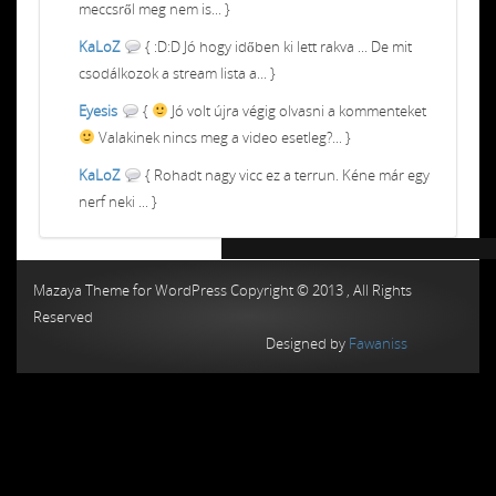
meccsről meg nem is... }
KaLoZ
{ :D:D Jó hogy időben ki lett rakva ... De mit
csodálkozok a stream lista a... }
Eyesis
{
Jó volt újra végig olvasni a kommenteket
Valakinek nincs meg a video esetleg?... }
KaLoZ
{ Rohadt nagy vicc ez a terrun. Kéne már egy
nerf neki ... }
Chiptuning MMC Autochip
Chiptunin
Mazaya Theme for WordPress Copyright © 2013 , All Rights
Reserved
Designed by
Fawaniss