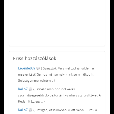
Friss
hozzászólások
Levente889
{ Sziasztok, Valaki el tudná küldeni a
magyarítást? Sajnos már semelyik link sem működik.
(feleségemmel tolnám... }
KaLoZ
{ Ennél a map poolnál kevés
szörnyűségesebb dolog történt valaha a starcraft2-vel. A
Redshift LE egy... }
KaLoZ
{ Hát igen, ez is időben ki lett rakva ... Erről a