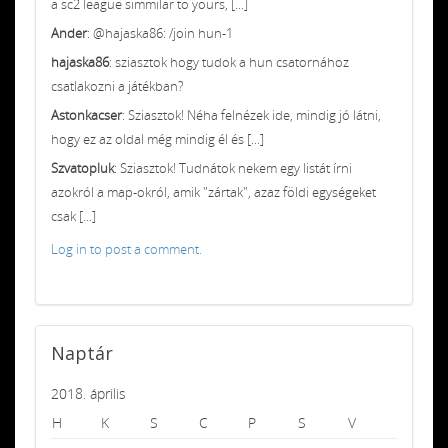
a sc2 league simmilar to yours, [...]
Ander
: @hajaska86: /join hun-1
hajaska86
: sziasztok hogy tudok a hun csatornához
csatlakozni a játékban?
Astonkacser
: Sziasztok! Néha felnézek ide, mindig jó látni,
hogy ez az oldal még mindig él és [...]
Szvatopluk
: Sziasztok! Tudnátok nekem egy listát írni
azokról a map-okról, amik "zártak", azaz földi egységeket
csak [...]
Log in to post a comment.
Naptár
2018. április
H
K
S
C
P
S
V