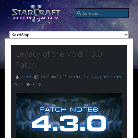
Legacy of the Void 4.3.0
Patch
Ander
2018. április 25. szerda
.
Legacy of the Void
,
Patch
1478