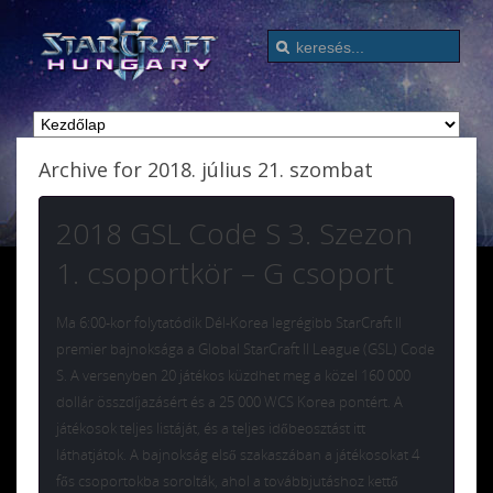
Archive for 2018. július 21. szombat
2018 GSL Code S 3. Szezon
1. csoportkör – G csoport
Ma 6:00-kor folytatódik Dél-Korea legrégibb StarCraft II
premier bajnoksága a Global StarCraft II League (GSL) Code
S. A versenyben 20 játékos küzdhet meg a közel 160 000
dollár összdíjazásért és a 25 000 WCS Korea pontért. A
játékosok teljes listáját, és a teljes időbeosztást itt
láthatjátok. A bajnokság első szakaszában a játékosokat 4
fős csoportokba sorolták, ahol a továbbjutáshoz kettő