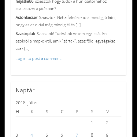
hajaska86
: sziasztok hogy tudok a hun csatornához
csatlakozni a játékban?
Astonkacser
: Sziasztok! Néha felnézek ide, mindig jó látni,
hogy ez az oldal még mindig él és [...]
Szvatopluk
: Sziasztok! Tudnátok nekem egy listát írni
azokról a map-okról, amik "zártak", azaz földi egységeket
csak [...]
Log in to post a comment.
Naptár
2018. július
H
K
S
C
P
S
V
1
2
3
4
5
6
7
8
9