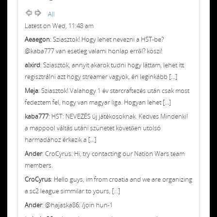
All
Latest on Wed, 11:48 am
Aeaegon
: Sziasztok! Hogy lehet nevezni a HST-be?
@kaba777 van esetleg valami honlap erről? köszi!
alxird
: Sziasztok, annyit akarok tudni hogy láttam, lehet itt
regisztrálni azt hogy streamer vagyok, én leginkább [...]
Meja
: Sziasztok! Valahogy 1 év starcraftezés után csak most
fedeztem fel, hogy van magyar liga. Hogyan lehet [...]
kaba777
: HST: NEVEZÉS új játékosoknak. Kedves Mindenki!
a mappool váltás utáni szünetet követően utolsó
harmadához érkezik a [...]
Ander
: CroCyrus: Hi, try contacting our Nation Wars team
members.
CroCyrus
: Hello guys, im from croatia and we are organizing
a sc2 league simmilar to yours, [...]
Ander
: @hajaska86: /join hun-1