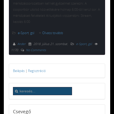
mérkőzéssorozatban kell két győzelmet szerezni. A
csoportkör utolsó közvetítésére holnap 6:00-tól kerül sor. A
mérkőzések felvételeit itt tudjátok visszanézni. Stream,
kezdés 6:00
e-Sport
,
gsl
Olvass tovább
Ander
2018. július 21. szombat
.
e-Sport
,
gsl
1170
No Comments
Belépés
|
Regisztráció
Csevegő