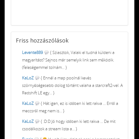
Friss
hozzászólások
Levente889
{ Sziasztok, Valaki el tudná küldeni a
magyarítást? Sajnos már semelyik link sem működik.
(feleségemmel tolnám... }
KaLoZ
{ Ennél a map poolnál kevés
szörnyűségesebb dolog történt valaha a starcraft2-vel. A
Redshift LE egy... }
KaLoZ
{ Hát igen, ez is időben ki lett rakva ... Erről a
meccsről meg nem is... }
KaLoZ
{ :D:D Jó hogy időben ki lett rakva ... De mit
csodálkozok a stream lista a... }