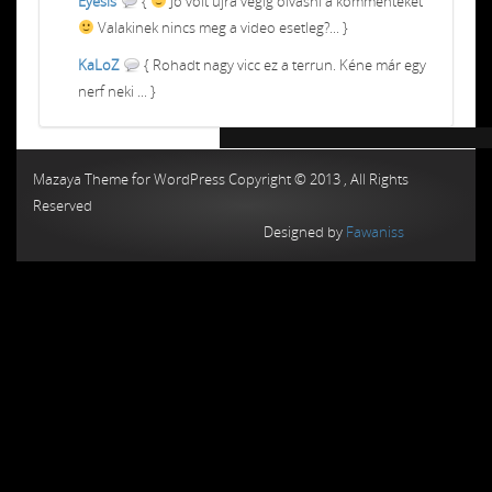
Eyesis
{
Jó volt újra végig olvasni a kommenteket
Valakinek nincs meg a video esetleg?... }
KaLoZ
{ Rohadt nagy vicc ez a terrun. Kéne már egy
nerf neki ... }
Chiptuning MMC Autochip
Chiptunin
Mazaya Theme for WordPress Copyright © 2013 , All Rights
Reserved
Designed by
Fawaniss