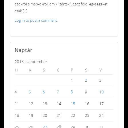
azokról a map-okról, amik "zártak", azaz földi egységeket
csak [...]
Log in to post a comment.
Naptár
2018. szeptember
H
K
S
C
P
S
V
1
2
3
4
5
6
7
8
9
10
11
12
13
14
15
16
17
18
19
20
21
22
23
24
25
26
27
28
29
30
31