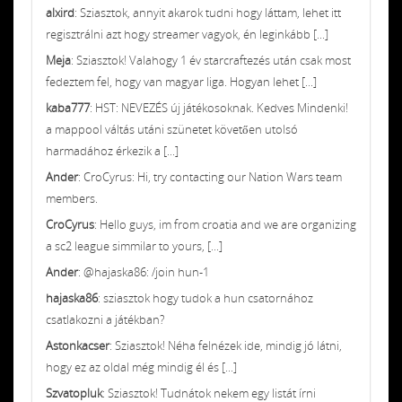
alxird
: Sziasztok, annyit akarok tudni hogy láttam, lehet itt
regisztrálni azt hogy streamer vagyok, én leginkább [...]
Meja
: Sziasztok! Valahogy 1 év starcraftezés után csak most
fedeztem fel, hogy van magyar liga. Hogyan lehet [...]
kaba777
: HST: NEVEZÉS új játékosoknak. Kedves Mindenki!
a mappool váltás utáni szünetet követően utolsó
harmadához érkezik a [...]
Ander
: CroCyrus: Hi, try contacting our Nation Wars team
members.
CroCyrus
: Hello guys, im from croatia and we are organizing
a sc2 league simmilar to yours, [...]
Ander
: @hajaska86: /join hun-1
hajaska86
: sziasztok hogy tudok a hun csatornához
csatlakozni a játékban?
Astonkacser
: Sziasztok! Néha felnézek ide, mindig jó látni,
hogy ez az oldal még mindig él és [...]
Szvatopluk
: Sziasztok! Tudnátok nekem egy listát írni