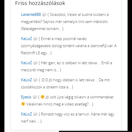
Friss
hozzászólások
Levente889
{ Sziasztok, Valaki el tudná küldeni a
magyarítást? Sajnos már semelyik link sem működik.
(feleségemmel tolnám... }
KaLoZ
{ Ennél a map poolnál kevés
szörnyűségesebb dolog történt valaha a starcraft2-vel. A
Redshift LE egy... }
KaLoZ
{ Hát igen, ez is időben ki lett rakva ... Erről a
meccsről meg nem is... }
KaLoZ
{ :D:D Jó hogy időben ki lett rakva ... De mit
csodálkozok a stream lista a... }
Eyesis
{
Jó volt újra végig olvasni a kommenteket
Valakinek nincs meg a video esetleg?... }
KaLoZ
{ Rohadt nagy vicc ez a terrun. Kéne már egy
nerf neki ... }