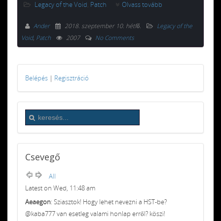
Legacy of the Void
,
Patch
Olvass tovább
Ander
2018. szeptember 10. hétfő
.
Legacy of the
Void
,
Patch
2007
No Comments
Belépés
|
Regisztráció
Csevegő
All
Latest on Wed, 11:48 am
Aeaegon
: Sziasztok! Hogy lehet nevezni a HST-be?
@kaba777 van esetleg valami honlap erről? köszi!