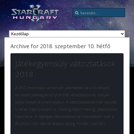
Archive for 2018. szeptember 10. hétfő
Játékegyensúly változtatások
2018
A WCS montreal-i versenyén jelentették be a következő
tervezett játékegyensúlyt érintő változtatásokat, melyek
teljes listáját itt olvashatjátok. A változtatásokat már keddtől
ki lehet majd próbálni a „Testing Matchmaking” játékmódot
használva. A végleges változtatások természetesen csak a
BlizzCon után lépnek életbe, addig minden csak terv.