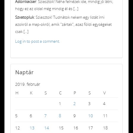
Astonkacser
: Sziasztok! Néha felnézek ide, mindig jó látni,
hogy ez az oldal még mindig él és [...]
Szvatopluk
: Sziasztok! Tudnátok nekem egy listát írni
azokról a map-okról, amik "zártak", azaz földi egységeket
csak [...]
Log in to post a comment.
Naptár
2019. február
H
K
S
C
P
S
V
1
2
3
4
5
6
7
8
9
10
11
12
13
14
15
16
17
18