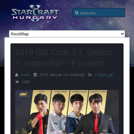
2019 GSL Code S 1. Szezon
1. csoportkör – F csoport
Ander
2019. február 14. csütörtök
.
e-Sport
,
gsl
1304