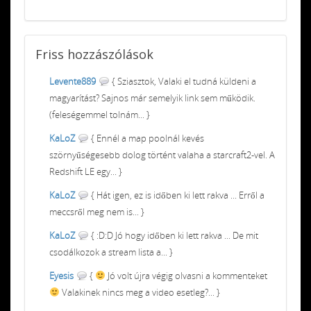
Friss
hozzászólások
Levente889
{ Sziasztok, Valaki el tudná küldeni a
magyarítást? Sajnos már semelyik link sem működik.
(feleségemmel tolnám... }
KaLoZ
{ Ennél a map poolnál kevés
szörnyűségesebb dolog történt valaha a starcraft2-vel. A
Redshift LE egy... }
KaLoZ
{ Hát igen, ez is időben ki lett rakva ... Erről a
meccsről meg nem is... }
KaLoZ
{ :D:D Jó hogy időben ki lett rakva ... De mit
csodálkozok a stream lista a... }
Eyesis
{
Jó volt újra végig olvasni a kommenteket
Valakinek nincs meg a video esetleg?... }