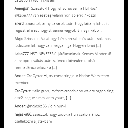
Latest on Wed, 11:48 am
Aeaegon
: Sziasztok! Hogy lehet nevezni a HST-be?
@kaba777 van esetleg valami honlap erről? köszi!
alxird
: Sziasztok, annyit akarok tudni hogy láttam, lehet itt
regisztrálni azt hogy streamer vagyok, én leginkább [...]
Meja
: Sziasztok! Valahogy 1 év starcraftezés után csak most
fedeztem fel, hogy van magyar liga. Hogyan lehet [...]
kaba777
: HST: NEVEZÉS új játékosoknak. Kedves Mindenki!
a mappool váltás utáni szünetet követően utolsó
harmadához érkezik a [...]
Ander
: CroCyrus: Hi, try contacting our Nation Wars team
members.
CroCyrus
: Hello guys, im from croatia and we are organizing
a sc2 league simmilar to yours, [...]
Ander
: @hajaska86: /join hun-1
hajaska86
: sziasztok hogy tudok a hun csatornához
csatlakozni a játékban?