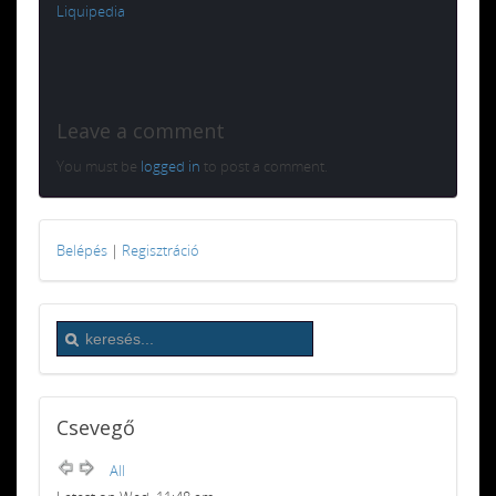
Liquipedia
Leave a comment
You must be
logged in
to post a comment.
Belépés
|
Regisztráció
Csevegő
All