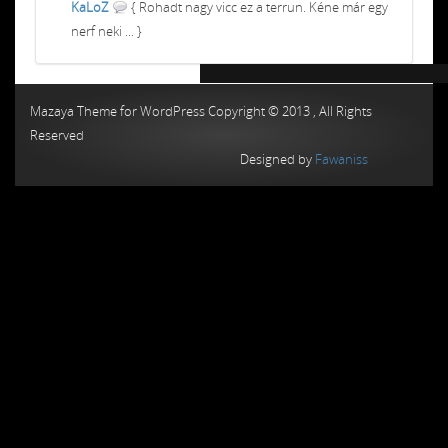
KaLoZ
{ Rohadt nagy vicc ez a terrun. Kéne már egy
nerf neki ... }
Chiptuning MMC Autochip
Chiptunin
Mazaya Theme for WordPress Copyright © 2013 , All Rights
Reserved
Designed by
Fawaniss