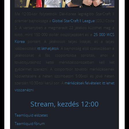
Ma 12:00-kor folytatódik Dél-Korea legrégibb StarCraft II
premier bajnoksága a
Global StarCraft II League
(GSL) Code
S. A versenyben a megmaradt 22 játékos küzdhet meg a
több, mint 150 000 dollár összdíjazásért és a
25 000 WCS
Korea
pontért. A játékosok teljes listáját, és a teljes
időbeosztást
itt láthatjátok
. A bajnokság első szakaszában a
játékosokat 4 fős csoportokba sorolták, ahol a
továbbjutáshoz kettő mérkőzéssorozatban kell két
győzelmet szerezni. A csoportkör további mérkőzéseinek
közvetítésére a héten szombaton 5:00-tól és jövő héten
szerdán 10:30-tól kerül sor. A
mérkőzések felvételeit itt lehet
visszanézni
.
Stream, kezdés 12:00
Teamliquid előzetes
Teamliquid fórum