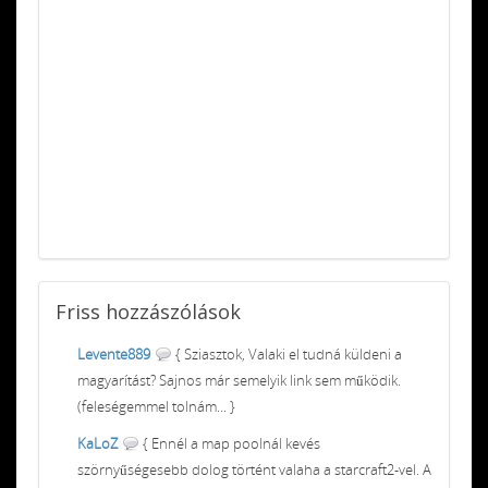
Friss
hozzászólások
Levente889
{ Sziasztok, Valaki el tudná küldeni a
magyarítást? Sajnos már semelyik link sem működik.
(feleségemmel tolnám... }
KaLoZ
{ Ennél a map poolnál kevés
szörnyűségesebb dolog történt valaha a starcraft2-vel. A