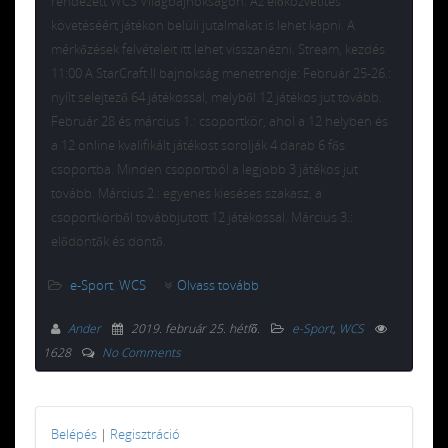
rendezett WCS Világbajnokságon. Az élőközvetítés
követéséért játékon belüli jutalmakat is lehet kapni. A
mérkőzések felvételeit itt lehet visszanézni. Stream, kezdés
11:00 A StarCraft II bajnokság menetrendje: Február 25-26.:
nyílt selejtező 64 játékossal, melyből 12 játékos jut tovább.
Február 28 és március 1.: csoportkör, ahol a 12 helyben és
a 12 online kvalifikált játékost sorolják 4 darab 6 fős
csoportba. Minden csoportból a legjobb 3 játékos jut
tovább. Március 2.: egyenes kieséses szakasz, a
csoportkörből továbbjutott 12 játékossal. Március 3.:
elődöntők és döntő.
e-Sport
,
WCS
Olvass tovább
Ander
2019. február 25. hétfő
.
e-Sport
,
WCS
1628
No Comments
Belépés
|
Regisztráció