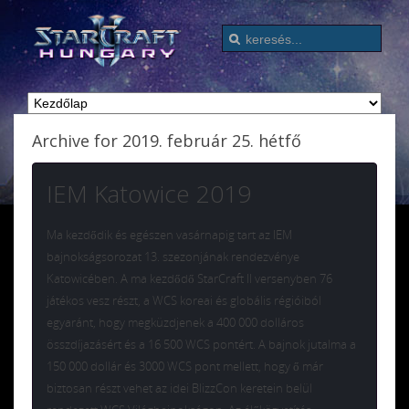
Archive for 2019. február 25. hétfő
IEM Katowice 2019
Ma kezdődik és egészen vasárnapig tart az IEM
bajnokságsorozat 13. szezonjának rendezvénye
Katowicében. A ma kezdődő StarCraft II versenyben 76
játékos vesz részt, a WCS koreai és globális régióiból
egyaránt, hogy megküzdjenek a 400 000 dolláros
összdíjazásért és a 16 500 WCS pontért. A bajnok jutalma a
150 000 dollár és 3000 WCS pont mellett, hogy ő már
biztosan részt vehet az idei BlizzCon keretein belül