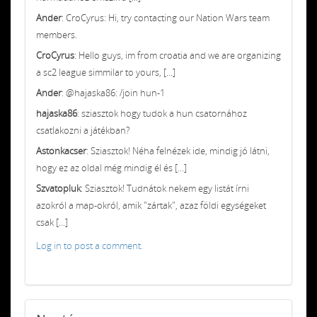
Ander
: CroCyrus: Hi, try contacting our Nation Wars team
members.
CroCyrus
: Hello guys, im from croatia and we are organizing
a sc2 league simmilar to yours, [...]
Ander
: @hajaska86: /join hun-1
hajaska86
: sziasztok hogy tudok a hun csatornához
csatlakozni a játékban?
Astonkacser
: Sziasztok! Néha felnézek ide, mindig jó látni,
hogy ez az oldal még mindig él és [...]
Szvatopluk
: Sziasztok! Tudnátok nekem egy listát írni
azokról a map-okról, amik "zártak", azaz földi egységeket
csak [...]
Log in to post a comment.