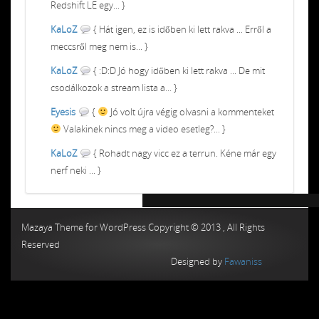
Redshift LE egy... }
KaLoZ
{ Hát igen, ez is időben ki lett rakva ... Erről a
meccsről meg nem is... }
KaLoZ
{ :D:D Jó hogy időben ki lett rakva ... De mit
csodálkozok a stream lista a... }
Eyesis
{
Jó volt újra végig olvasni a kommenteket
Valakinek nincs meg a video esetleg?... }
KaLoZ
{ Rohadt nagy vicc ez a terrun. Kéne már egy
nerf neki ... }
Chiptuning MMC Autochip
Chiptunin
Mazaya Theme for WordPress Copyright © 2013 , All Rights
Reserved
Designed by
Fawaniss