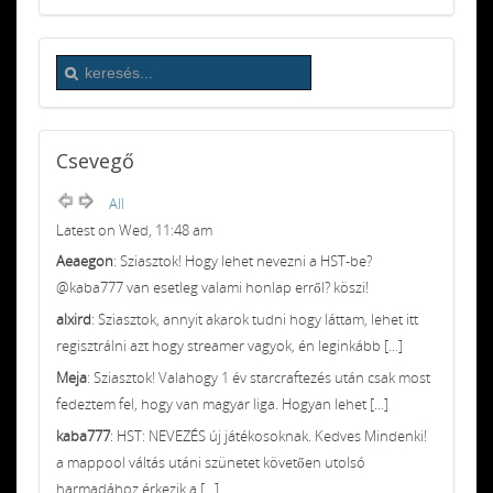
Csevegő
All
Latest on Wed, 11:48 am
Aeaegon
: Sziasztok! Hogy lehet nevezni a HST-be?
@kaba777 van esetleg valami honlap erről? köszi!
alxird
: Sziasztok, annyit akarok tudni hogy láttam, lehet itt
regisztrálni azt hogy streamer vagyok, én leginkább [...]
Meja
: Sziasztok! Valahogy 1 év starcraftezés után csak most
fedeztem fel, hogy van magyar liga. Hogyan lehet [...]
kaba777
: HST: NEVEZÉS új játékosoknak. Kedves Mindenki!
a mappool váltás utáni szünetet követően utolsó
harmadához érkezik a [...]