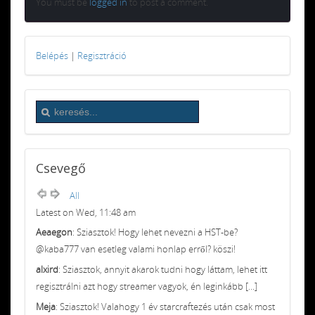
You must be
logged in
to post a comment.
Belépés
|
Regisztráció
Csevegő
All
Latest on Wed, 11:48 am
Aeaegon
: Sziasztok! Hogy lehet nevezni a HST-be?
@kaba777 van esetleg valami honlap erről? köszi!
alxird
: Sziasztok, annyit akarok tudni hogy láttam, lehet itt
regisztrálni azt hogy streamer vagyok, én leginkább [...]
Meja
: Sziasztok! Valahogy 1 év starcraftezés után csak most