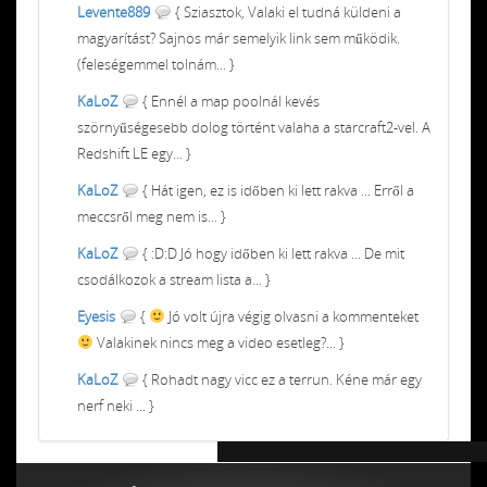
Levente889
{ Sziasztok, Valaki el tudná küldeni a
magyarítást? Sajnos már semelyik link sem működik.
(feleségemmel tolnám... }
KaLoZ
{ Ennél a map poolnál kevés
szörnyűségesebb dolog történt valaha a starcraft2-vel. A
Redshift LE egy... }
KaLoZ
{ Hát igen, ez is időben ki lett rakva ... Erről a
meccsről meg nem is... }
KaLoZ
{ :D:D Jó hogy időben ki lett rakva ... De mit
csodálkozok a stream lista a... }
Eyesis
{
Jó volt újra végig olvasni a kommenteket
Valakinek nincs meg a video esetleg?... }
KaLoZ
{ Rohadt nagy vicc ez a terrun. Kéne már egy
nerf neki ... }
Chiptuning MMC Autochip
Chiptunin