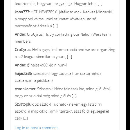
fedeztem fel, hogy van magyar liga. Hogyan lehet [...]
kaba777
: HST: NEVEZÉS új játékosoknak. Kedves Mindenki!
a mappool váltás utáni szünetet követően utolsó
harmadához érkezik a [...]
Ander
: CroCyrus: Hi, try contacting our Nation Wars team
members.
CroCyrus
: Hello guys, im from croatia and we are organizing
a sc2 league simmilar to yours, [...]
Ander
: @hajaska86: /join hun-1
hajaska86
: sziasztok hogy tudok a hun csatornához
csatlakozni a játékban?
Astonkacser
: Sziasztok! Néha felnézek ide, mindig jó látni,
hogy ez az oldal még mindig él és [...]
Szvatopluk
: Sziasztok! Tudnátok nekem egy listát írni
azokról a map-okról, amik "zártak", azaz földi egységeket
csak [...]
Log in to post a comment.