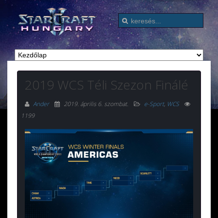
2019 WCS Téli Szezon Finálé
Ander
2019. április 6. szombat
.
e-Sport
,
WCS
1199