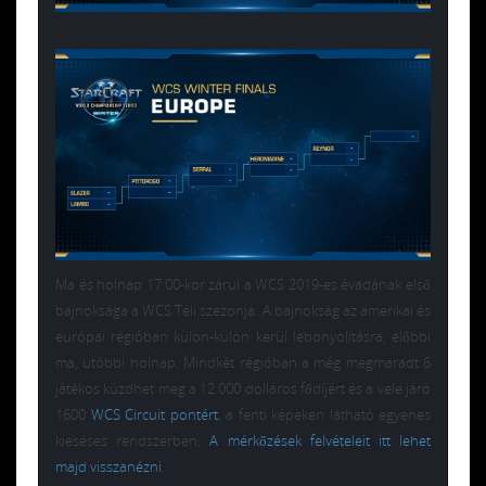
Ma és holnap 17:00-kor zárul a WCS 2019-es évadának első
bajnoksága a WCS Téli szezonja. A bajnokság az amerikai és
európai régióban külön-külön kerül lebonyolításra, előbbi
ma, utóbbi holnap. Mindkét régióban a még megmaradt 6
játékos küzdhet meg a 12 000 dolláros fődíjért és a vele járó
1600
WCS Circuit pontért
, a fenti képeken látható egyenes
kieséses rendszerben.
A mérkőzések felvételeit itt lehet
majd visszanézni
.