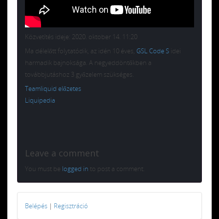
Közvetítés ideje: 2020. oktober 14. 11:20
Ma délelőtt folytatódik, az idén 10 éves,
GSL Code S
idei
harmadik bajnoksága. A negyeddöntőkben a
továbbjutáshoz 3 győzelem szükséges.
Teamliquid előzetes
Liquipedia
Leave a comment
You must be
logged in
to post a comment.
Belépés
|
Regisztráció