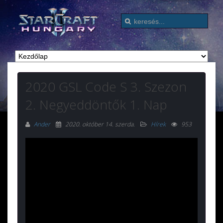
2020 GSL Code S 3. Szezon
2. Negyeddöntők 1. Nap
Ander
2020. október 14. szerda
.
Hírek
953