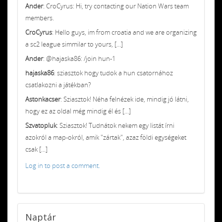
Ander
: CroCyrus: Hi, try contacting our Nation Wars team
members.
CroCyrus
: Hello guys, im from croatia and we are organizing
a sc2 league simmilar to yours, [...]
Ander
: @hajaska86: /join hun-1
hajaska86
: sziasztok hogy tudok a hun csatornához
csatlakozni a játékban?
Astonkacser
: Sziasztok! Néha felnézek ide, mindig jó látni,
hogy ez az oldal még mindig él és [...]
Szvatopluk
: Sziasztok! Tudnátok nekem egy listát írni
azokról a map-okról, amik "zártak", azaz földi egységeket
csak [...]
Log in to post a comment.
Naptár