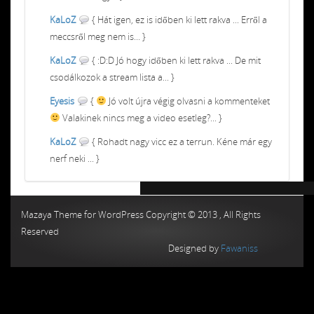
KaLoZ
{ Hát igen, ez is időben ki lett rakva ... Erről a
meccsről meg nem is... }
KaLoZ
{ :D:D Jó hogy időben ki lett rakva ... De mit
csodálkozok a stream lista a... }
Eyesis
{
Jó volt újra végig olvasni a kommenteket
Valakinek nincs meg a video esetleg?... }
KaLoZ
{ Rohadt nagy vicc ez a terrun. Kéne már egy
nerf neki ... }
Chiptuning MMC Autochip
Chiptunin
Mazaya Theme for WordPress Copyright © 2013 , All Rights
Reserved
Designed by
Fawaniss