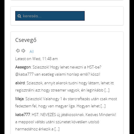
Csevegő
All
Latest on Wed, 11:48 am
Aeaegon
: Sziasztok! Hogy lehet nevezni a HST-be?
@kaba777 van esetleg valami honlap erről? köszi!
alxird
: Sziasztok, annyit akarok tudni hogy láttam, lehet itt
regisztrálni azt hogy streamer vagyok, én leginkább [...]
Meja
: Sziasztok! Valahogy 1 év starcraftezés után csak most
fedeztem fel, hogy van magyar liga. Hogyan lehet [...]
kaba777
: HST: NEVEZÉS új játékosoknak. Kedves Mindenki!
a mappool váltás utáni szünetet követően utolsó
harmadához érkezik a [...]