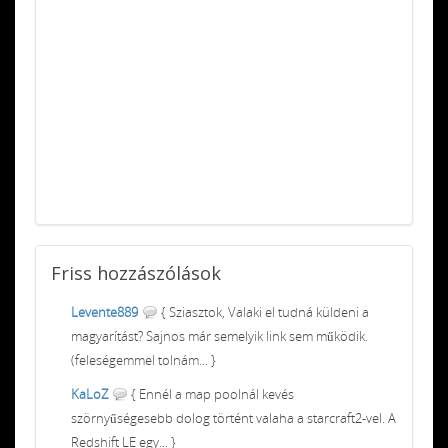
Friss
hozzászólások
Levente889
{ Sziasztok, Valaki el tudná küldeni a
magyarítást? Sajnos már semelyik link sem működik.
(feleségemmel tolnám... }
KaLoZ
{ Ennél a map poolnál kevés
szörnyűségesebb dolog történt valaha a starcraft2-vel. A
Redshift LE egy... }