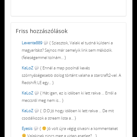
Friss
hozzászólások
Levente889
{ Sziasztok, Valaki el tudná küldeni a
magyarítást? Sajnos már semelyik link sem működik.
(feleségemmel tolnám... }
KaLoZ
{ Ennél a map poolnál kevés
szörnyűségesebb dolog történt valaha a starcraft2-vel. A
Redshift LE egy... }
KaLoZ
{ Hát igen, ez is időben ki lett rakva ... Erről a
meccsről meg nem is... }
KaLoZ
{ :D:D Jó hogy időben ki lett rakva ... De mit
csodálkozok a stream lista a... }
Eyesis
{
Jó volt újra végig olvasni a kommenteket
Valakinek nincs meg a video esetleg?... }