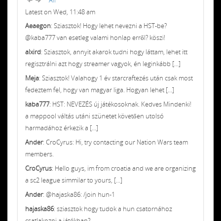
Latest on Wed, 11:48 am
Aeaegon
: Sziasztok! Hogy lehet nevezni a HST-be?
@kaba777 van esetleg valami honlap erről? köszi!
alxird
: Sziasztok, annyit akarok tudni hogy láttam, lehet itt
regisztrálni azt hogy streamer vagyok, én leginkább [...]
Meja
: Sziasztok! Valahogy 1 év starcraftezés után csak most
fedeztem fel, hogy van magyar liga. Hogyan lehet [...]
kaba777
: HST: NEVEZÉS új játékosoknak. Kedves Mindenki!
a mappool váltás utáni szünetet követően utolsó
harmadához érkezik a [...]
Ander
: CroCyrus: Hi, try contacting our Nation Wars team
members.
CroCyrus
: Hello guys, im from croatia and we are organizing
a sc2 league simmilar to yours, [...]
Ander
: @hajaska86: /join hun-1
hajaska86
: sziasztok hogy tudok a hun csatornához
csatlakozni a játékban?