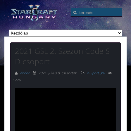
2021 GSL 2. Szezon Code S
D csoport
Ander
2021. július 8. csütörtök
.
e-Sport
,
gsl
1226