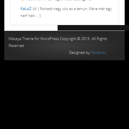
KaLoZ
{ Rohadt nagy vicc ez a terrun. Kéne már egy
nerf neki ... }
Chiptuning MMC Autochip
Chiptunin
Mazaya Theme for WordPress Copyright © 2013 , All Rights
Reserved
Designed by
Fawaniss