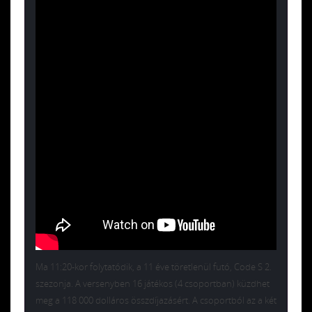
Ma 11:20-kor folytatódik, a 11 éve töretlenül futó, Code S 2.
szezonja. A versenyben 16 játékos (4 csoportban) küzdhet
meg a 118 000 dolláros összdíjazásért. A csoportból az a két