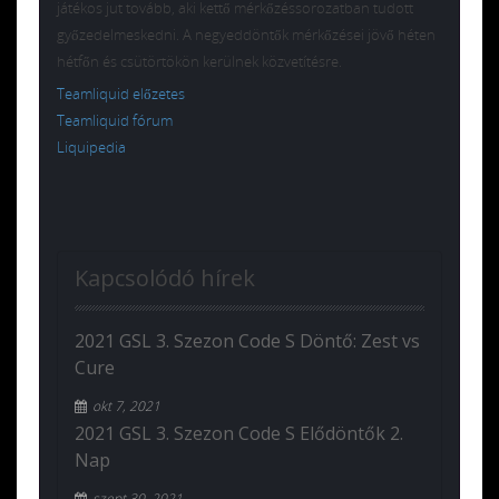
játékos jut tovább, aki kettő mérkőzéssorozatban tudott
győzedelmeskedni. A negyeddöntők mérkőzései jövő héten
hétfőn és csütörtökön kerülnek közvetítésre.
Teamliquid előzetes
Teamliquid fórum
Liquipedia
Kapcsolódó hírek
2021 GSL 3. Szezon Code S Döntő: Zest vs
Cure
okt 7, 2021
2021 GSL 3. Szezon Code S Elődöntők 2.
Nap
szept 30, 2021