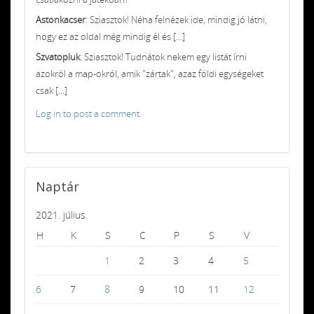
Astonkacser
: Sziasztok! Néha felnézek ide, mindig jó látni,
hogy ez az oldal még mindig él és [...]
Szvatopluk
: Sziasztok! Tudnátok nekem egy listát írni
azokról a map-okról, amik "zártak", azaz földi egységeket
csak [...]
Log in to post a comment.
Naptár
2021. július
H
K
S
C
P
S
V
1
2
3
4
5
6
7
8
9
10
11
12