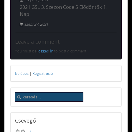
2021 GSL 3. Szezon Code S Elődöntők 1.
Nap
szept 27, 2021
Leave a comment
You must be
logged in
to post a comment.
Belépés
|
Regisztráció
Csevegő
All