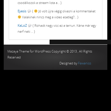
csodálkozok a stream lista a... }
Eyesis
{
Jó volt újra végig olvasni a kommenteket
Valakinek nincs meg a video esetleg?... }
KaLoZ
{ Rohadt nagy vicc ez a terrun. Kéne már egy
nerf neki ... }
Chiptuning MMC Autochip
Chiptunin
Mazaya Theme for WordPress Copyright © 2013 , All Rights
Reserved
Designed by
Fawaniss