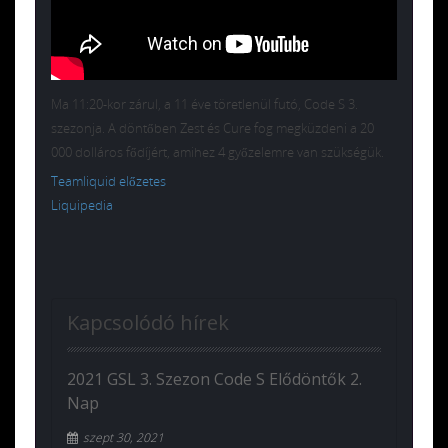
Ma 11:20-kor zárul, a 11 éve töretlenül futó, Code S 3.
szezonja. A döntőben Zest és Cure fog megküzdeni a 20
000 dolláros fődíjért, amihez 4 győzelemre van szükségük.
Teamliquid előzetes
Liquipedia
Kapcsolódó hírek
2021 GSL 3. Szezon Code S Elődöntők 2.
Nap
szept 30, 2021