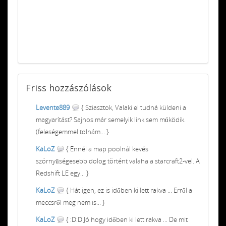
Friss
hozzászólások
Levente889
{ Sziasztok, Valaki el tudná küldeni a
magyarítást? Sajnos már semelyik link sem működik.
(feleségemmel tolnám... }
KaLoZ
{ Ennél a map poolnál kevés
szörnyűségesebb dolog történt valaha a starcraft2-vel. A
Redshift LE egy... }
KaLoZ
{ Hát igen, ez is időben ki lett rakva ... Erről a
meccsről meg nem is... }
KaLoZ
{ :D:D Jó hogy időben ki lett rakva ... De mit