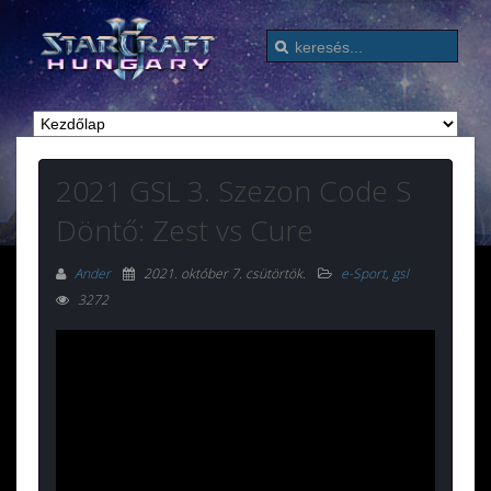
2021 GSL 3. Szezon Code S
Döntő: Zest vs Cure
Ander
2021. október 7. csütörtök
.
e-Sport
,
gsl
3272