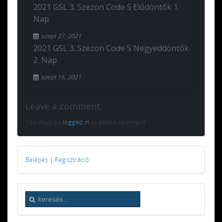
2021 GSL 3. Szezon Code S Elődöntők 1.
Nap
szept 27, 2021
2021 GSL 3. Szezon Code S Negyeddöntők
2. Nap
szept 16, 2021
Leave a comment
You must be
logged in
to post a comment.
Belépés
|
Regisztráció