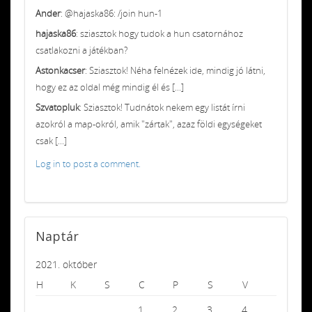
Ander
: @hajaska86: /join hun-1
hajaska86
: sziasztok hogy tudok a hun csatornához
csatlakozni a játékban?
Astonkacser
: Sziasztok! Néha felnézek ide, mindig jó látni,
hogy ez az oldal még mindig él és [...]
Szvatopluk
: Sziasztok! Tudnátok nekem egy listát írni
azokról a map-okról, amik "zártak", azaz földi egységeket
csak [...]
Log in to post a comment.
Naptár
2021. október
H
K
S
C
P
S
V
1
2
3
4