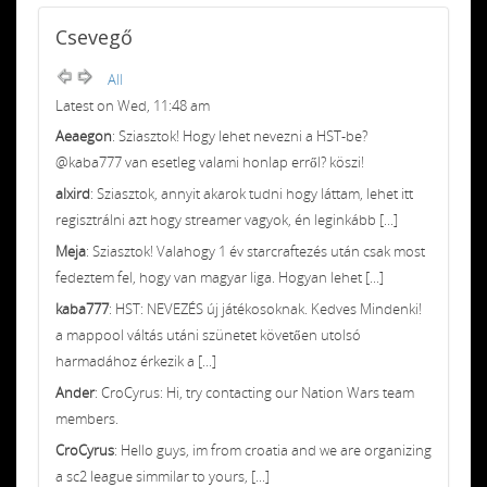
Csevegő
All
Latest on Wed, 11:48 am
Aeaegon
: Sziasztok! Hogy lehet nevezni a HST-be?
@kaba777 van esetleg valami honlap erről? köszi!
alxird
: Sziasztok, annyit akarok tudni hogy láttam, lehet itt
regisztrálni azt hogy streamer vagyok, én leginkább [...]
Meja
: Sziasztok! Valahogy 1 év starcraftezés után csak most
fedeztem fel, hogy van magyar liga. Hogyan lehet [...]
kaba777
: HST: NEVEZÉS új játékosoknak. Kedves Mindenki!
a mappool váltás utáni szünetet követően utolsó
harmadához érkezik a [...]
Ander
: CroCyrus: Hi, try contacting our Nation Wars team
members.
CroCyrus
: Hello guys, im from croatia and we are organizing
a sc2 league simmilar to yours, [...]