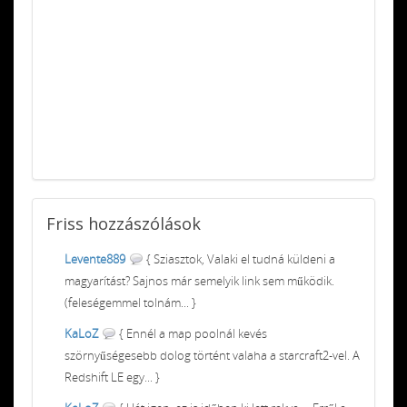
Friss
hozzászólások
Levente889
{ Sziasztok, Valaki el tudná küldeni a
magyarítást? Sajnos már semelyik link sem működik.
(feleségemmel tolnám... }
KaLoZ
{ Ennél a map poolnál kevés
szörnyűségesebb dolog történt valaha a starcraft2-vel. A
Redshift LE egy... }