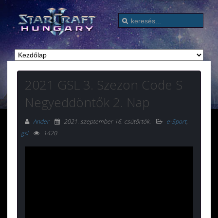
2021 GSL 3. Szezon Code S
Negyeddöntők 2. Nap
Ander
2021. szeptember 16. csütörtök
.
e-Sport
,
gsl
1420