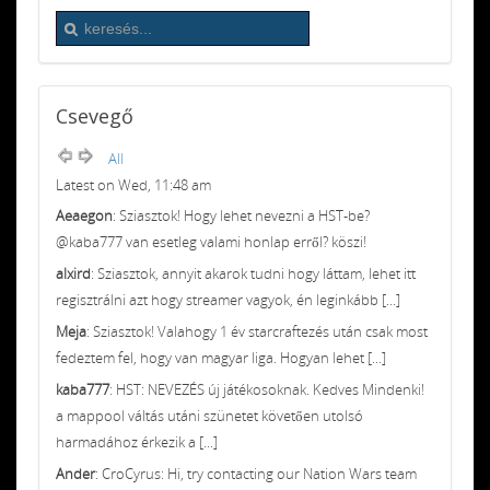
Csevegő
All
Latest on Wed, 11:48 am
Aeaegon
: Sziasztok! Hogy lehet nevezni a HST-be?
@kaba777 van esetleg valami honlap erről? köszi!
alxird
: Sziasztok, annyit akarok tudni hogy láttam, lehet itt
regisztrálni azt hogy streamer vagyok, én leginkább [...]
Meja
: Sziasztok! Valahogy 1 év starcraftezés után csak most
fedeztem fel, hogy van magyar liga. Hogyan lehet [...]
kaba777
: HST: NEVEZÉS új játékosoknak. Kedves Mindenki!
a mappool váltás utáni szünetet követően utolsó
harmadához érkezik a [...]
Ander
: CroCyrus: Hi, try contacting our Nation Wars team