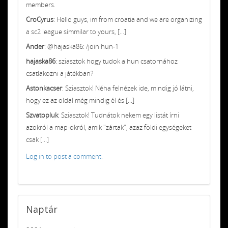
members.
CroCyrus
: Hello guys, im from croatia and we are organizing
a sc2 league simmilar to yours, [...]
Ander
: @hajaska86: /join hun-1
hajaska86
: sziasztok hogy tudok a hun csatornához
csatlakozni a játékban?
Astonkacser
: Sziasztok! Néha felnézek ide, mindig jó látni,
hogy ez az oldal még mindig él és [...]
Szvatopluk
: Sziasztok! Tudnátok nekem egy listát írni
azokról a map-okról, amik "zártak", azaz földi egységeket
csak [...]
Log in to post a comment.
Naptár