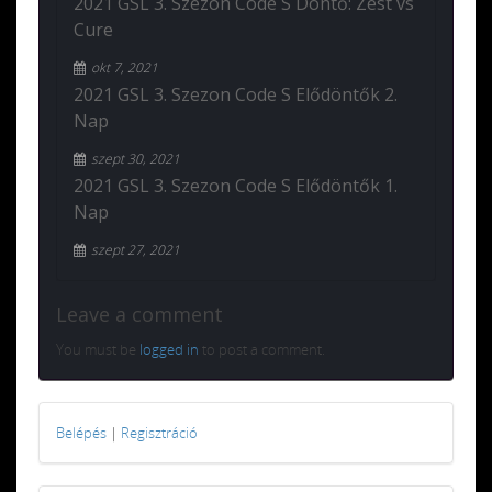
2021 GSL 3. Szezon Code S Döntő: Zest vs
Cure
okt 7, 2021
2021 GSL 3. Szezon Code S Elődöntők 2.
Nap
szept 30, 2021
2021 GSL 3. Szezon Code S Elődöntők 1.
Nap
szept 27, 2021
Leave a comment
You must be
logged in
to post a comment.
Belépés
|
Regisztráció