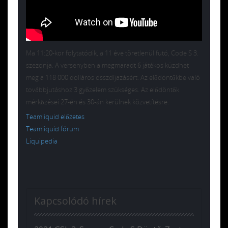
Ma 11:20-kor folytatódik, a 11 éve töretlenül futó, Code S 3.
szezonja. A versenyben a megmaradt 6 játékos küzdhet
meg a 118 000 dolláros összdíjazásért. Az elődöntőkbe való
továbbjutáshoz 3 győzelem szükséges. Az elődöntők
mérkőzései 27-én és 30-án kerülnek közvetítésre.
Teamliquid előzetes
Teamliquid fórum
Liquipedia
Kapcsolódó hírek