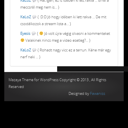
KaLoZ
{ Hát igen, ez is időben ki lett rakva ... Erről a
meccsről meg nem is... }
KaLoZ
{ :D:D Jó hogy időben ki lett rakva ... De mit
csodálkozok a stream lista a... }
Eyesis
{
Jó volt újra végig olvasni a kommenteket
Valakinek nincs meg a video esetleg?... }
KaLoZ
{ Rohadt nagy vicc ez a terrun. Kéne már egy
nerf neki ... }
Chiptuning MMC Autochip
Chiptunin
Mazaya Theme for WordPress Copyright © 2013 , All Rights
Reserved
Designed by
Fawaniss