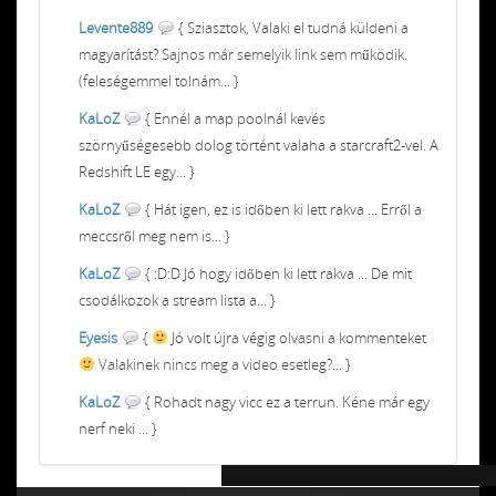
Levente889
{ Sziasztok, Valaki el tudná küldeni a
magyarítást? Sajnos már semelyik link sem működik.
(feleségemmel tolnám... }
KaLoZ
{ Ennél a map poolnál kevés
szörnyűségesebb dolog történt valaha a starcraft2-vel. A
Redshift LE egy... }
KaLoZ
{ Hát igen, ez is időben ki lett rakva ... Erről a
meccsről meg nem is... }
KaLoZ
{ :D:D Jó hogy időben ki lett rakva ... De mit
csodálkozok a stream lista a... }
Eyesis
{
Jó volt újra végig olvasni a kommenteket
Valakinek nincs meg a video esetleg?... }
KaLoZ
{ Rohadt nagy vicc ez a terrun. Kéne már egy
nerf neki ... }
Chiptuning MMC Autochip
Chiptunin