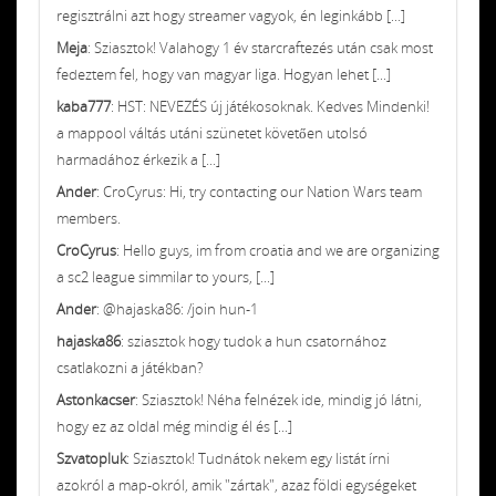
regisztrálni azt hogy streamer vagyok, én leginkább [...]
Meja
: Sziasztok! Valahogy 1 év starcraftezés után csak most
fedeztem fel, hogy van magyar liga. Hogyan lehet [...]
kaba777
: HST: NEVEZÉS új játékosoknak. Kedves Mindenki!
a mappool váltás utáni szünetet követően utolsó
harmadához érkezik a [...]
Ander
: CroCyrus: Hi, try contacting our Nation Wars team
members.
CroCyrus
: Hello guys, im from croatia and we are organizing
a sc2 league simmilar to yours, [...]
Ander
: @hajaska86: /join hun-1
hajaska86
: sziasztok hogy tudok a hun csatornához
csatlakozni a játékban?
Astonkacser
: Sziasztok! Néha felnézek ide, mindig jó látni,
hogy ez az oldal még mindig él és [...]
Szvatopluk
: Sziasztok! Tudnátok nekem egy listát írni
azokról a map-okról, amik "zártak", azaz földi egységeket