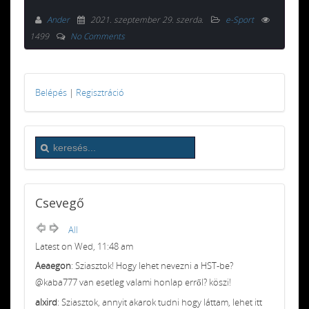
Ander
2021. szeptember 29. szerda
.
e-Sport
1499
No Comments
Belépés
|
Regisztráció
Csevegő
All
Latest on Wed, 11:48 am
Aeaegon
: Sziasztok! Hogy lehet nevezni a HST-be?
@kaba777 van esetleg valami honlap erről? köszi!
alxird
: Sziasztok, annyit akarok tudni hogy láttam, lehet itt