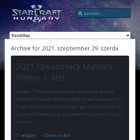
Archive for 2021. szeptember 29. szerda
2021 DreamHack Masters
Winter 1. Hét
Kezdés 17:00 Stream Ma kezdődik és vasárnapig tart a
DreamHack Masters téli bajnokságának első szakasza, ahol
6 régió 80 játékosa küzdhet meg a régió bajnoki címéért és
a szezon fináléba való továbbjutásért. A csoportok itt és itt
láthatóak.
e-Sport
Olvass tovább