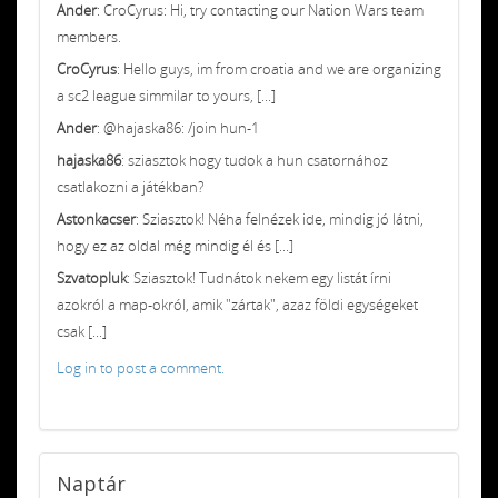
Ander
: CroCyrus: Hi, try contacting our Nation Wars team
members.
CroCyrus
: Hello guys, im from croatia and we are organizing
a sc2 league simmilar to yours, [...]
Ander
: @hajaska86: /join hun-1
hajaska86
: sziasztok hogy tudok a hun csatornához
csatlakozni a játékban?
Astonkacser
: Sziasztok! Néha felnézek ide, mindig jó látni,
hogy ez az oldal még mindig él és [...]
Szvatopluk
: Sziasztok! Tudnátok nekem egy listát írni
azokról a map-okról, amik "zártak", azaz földi egységeket
csak [...]
Log in to post a comment.
Naptár