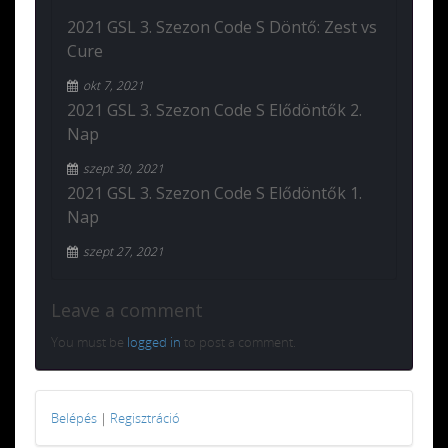
2021 GSL 3. Szezon Code S Döntő: Zest vs
Cure
okt 7, 2021
2021 GSL 3. Szezon Code S Elődöntők 2.
Nap
szept 30, 2021
2021 GSL 3. Szezon Code S Elődöntők 1.
Nap
szept 27, 2021
Leave a comment
You must be
logged in
to post a comment.
Belépés
|
Regisztráció