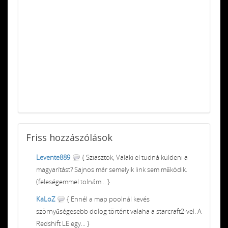
Friss
hozzászólások
Levente889
{ Sziasztok, Valaki el tudná küldeni a
magyarítást? Sajnos már semelyik link sem működik.
(feleségemmel tolnám... }
KaLoZ
{ Ennél a map poolnál kevés
szörnyűségesebb dolog történt valaha a starcraft2-vel. A
Redshift LE egy... }