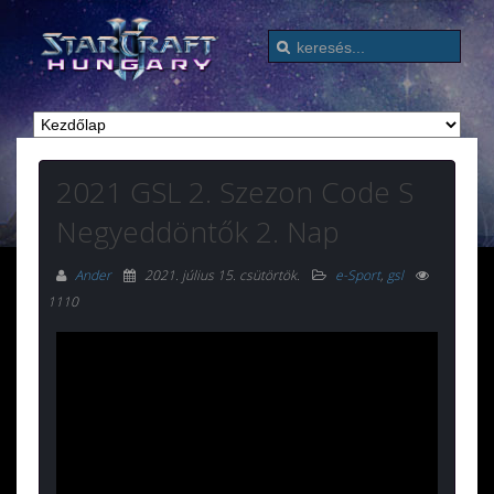
2021 GSL 2. Szezon Code S
Negyeddöntők 2. Nap
Ander
2021. július 15. csütörtök
.
e-Sport
,
gsl
1110