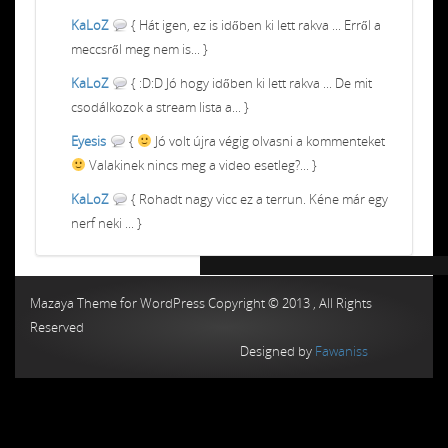
KaLoZ
{ Hát igen, ez is időben ki lett rakva ... Erről a
meccsről meg nem is... }
KaLoZ
{ :D:D Jó hogy időben ki lett rakva ... De mit
csodálkozok a stream lista a... }
Eyesis
{
Jó volt újra végig olvasni a kommenteket
Valakinek nincs meg a video esetleg?... }
KaLoZ
{ Rohadt nagy vicc ez a terrun. Kéne már egy
nerf neki ... }
Chiptuning MMC Autochip
Chiptunin
Mazaya Theme for WordPress Copyright © 2013 , All Rights
Reserved
Designed by
Fawaniss