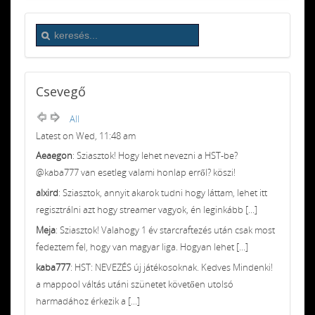
Csevegő
All
Latest on Wed, 11:48 am
Aeaegon
: Sziasztok! Hogy lehet nevezni a HST-be?
@kaba777 van esetleg valami honlap erről? köszi!
alxird
: Sziasztok, annyit akarok tudni hogy láttam, lehet itt
regisztrálni azt hogy streamer vagyok, én leginkább [...]
Meja
: Sziasztok! Valahogy 1 év starcraftezés után csak most
fedeztem fel, hogy van magyar liga. Hogyan lehet [...]
kaba777
: HST: NEVEZÉS új játékosoknak. Kedves Mindenki!
a mappool váltás utáni szünetet követően utolsó
harmadához érkezik a [...]