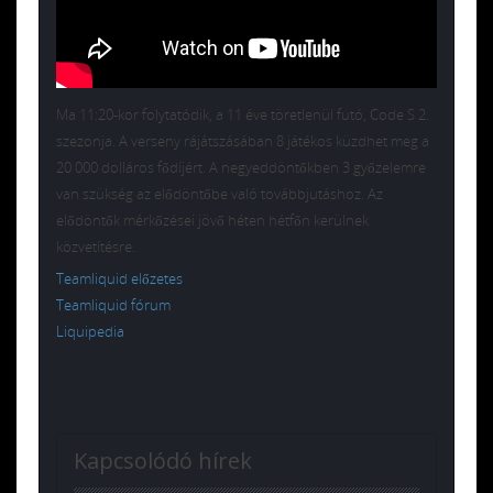
Ma 11:20-kor folytatódik, a 11 éve töretlenül futó, Code S 2.
szezonja. A verseny rájátszásában 8 játékos küzdhet meg a
20 000 dolláros fődíjért. A negyeddöntőkben 3 győzelemre
van szükség az elődöntőbe való továbbjutáshoz. Az
elődöntők mérkőzései jövő héten hétfőn kerülnek
közvetítésre.
Teamliquid előzetes
Teamliquid fórum
Liquipedia
Kapcsolódó hírek