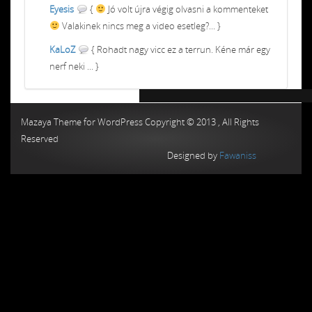
Eyesis
{
Jó volt újra végig olvasni a kommenteket
Valakinek nincs meg a video esetleg?... }
KaLoZ
{ Rohadt nagy vicc ez a terrun. Kéne már egy
nerf neki ... }
Chiptuning MMC Autochip
Chiptunin
Mazaya Theme for WordPress Copyright © 2013 , All Rights
Reserved
Designed by
Fawaniss