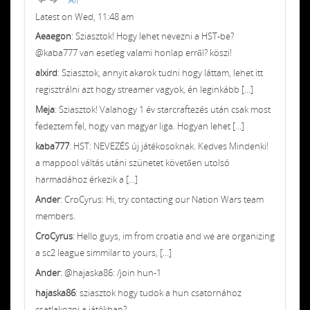
Latest on Wed, 11:48 am
Aeaegon
: Sziasztok! Hogy lehet nevezni a HST-be?
@kaba777 van esetleg valami honlap erről? köszi!
alxird
: Sziasztok, annyit akarok tudni hogy láttam, lehet itt
regisztrálni azt hogy streamer vagyok, én leginkább [...]
Meja
: Sziasztok! Valahogy 1 év starcraftezés után csak most
fedeztem fel, hogy van magyar liga. Hogyan lehet [...]
kaba777
: HST: NEVEZÉS új játékosoknak. Kedves Mindenki!
a mappool váltás utáni szünetet követően utolsó
harmadához érkezik a [...]
Ander
: CroCyrus: Hi, try contacting our Nation Wars team
members.
CroCyrus
: Hello guys, im from croatia and we are organizing
a sc2 league simmilar to yours, [...]
Ander
: @hajaska86: /join hun-1
hajaska86
: sziasztok hogy tudok a hun csatornához
csatlakozni a játékban?