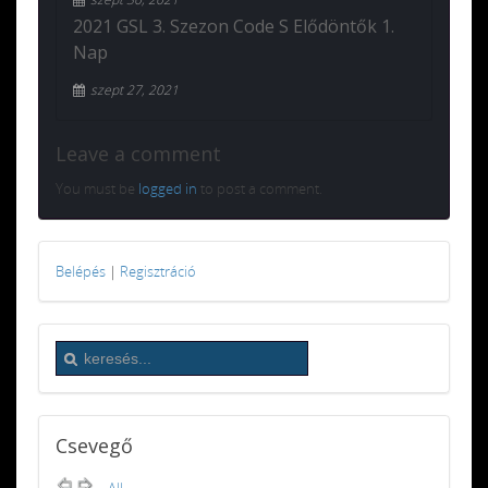
2021 GSL 3. Szezon Code S Elődöntők 1.
Nap
szept 27, 2021
Leave a comment
You must be
logged in
to post a comment.
Belépés
|
Regisztráció
Csevegő
All