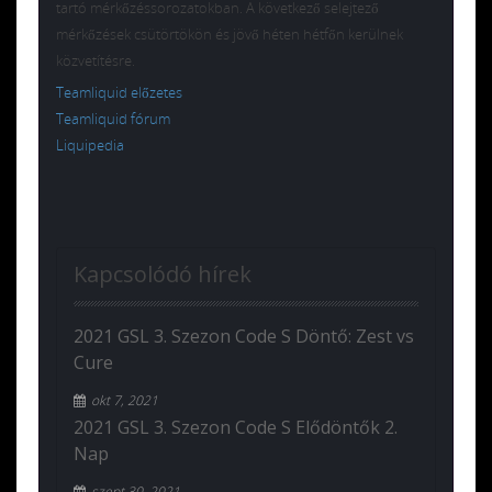
tartó mérkőzéssorozatokban. A következő selejtező
mérkőzések csütörtökön és jövő héten hétfőn kerülnek
közvetítésre.
Teamliquid előzetes
Teamliquid fórum
Liquipedia
Kapcsolódó hírek
2021 GSL 3. Szezon Code S Döntő: Zest vs
Cure
okt 7, 2021
2021 GSL 3. Szezon Code S Elődöntők 2.
Nap
szept 30, 2021