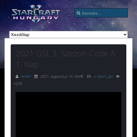
2021 GSL 3. Szezon Code A
1. Nap
Ander
2021. augusztus 16. hétfő
.
e-Sport
,
gsl
1078