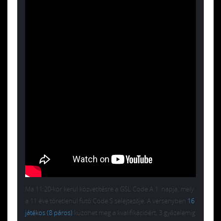
Ma 11:20-kor kerül közvetítésre a GSL Code A 1. napja, mely
a 11 éve töretlenül futó Code S selejtezője. A versenyben
16
játékos (8 páros)
küzdhet meg a kvalifikációért, 3 győzelemig