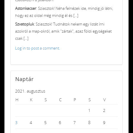
Astonkacser
: Sziasztok! Néha felnézek ide, mindig jó látni,
hogy ez az oldal még mindig él és [...]
Szvatopluk
: Sziasztok! Tudnátok nekem egy listát írni
azokról a map-okról, amik "zártak", azaz földi egységeket
csak [...]
Log in to post a comment.
Naptár
2021. augusztus
H
K
S
C
P
S
V
1
2
3
4
5
6
7
8
9