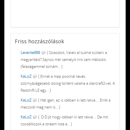
Friss
hozzászólások
Levente889
{ Sziasztok, Valaki el tudná küldeni a
magyarítást? Sajnos már semelyik link sem működik.
(feleségemmel tolnám... }
KaLoZ
{ Ennél a map poolnál kevés
szörnyűségesebb dolog történt valaha a starcraft2-vel. A
Redshift LE egy... }
KaLoZ
{ Hát igen, ez is időben ki lett rakva ... Erről a
meccsről meg nem is... }
KaLoZ
{ :D:D Jó hogy időben ki lett rakva ... De mit
csodálkozok a stream lista a... }