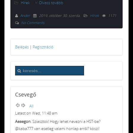
Hírek
Olvass tovább
Ander
2019. október 30. szerda
.
Hírek
1171
No Comments
Belépés
|
Regisztráció
Csevegő
All
Latest on Wed, 11:48 am
Aeaegon
: Sziasztok! Hogy lehet nevezni a HST-be?
@kaba777 van esetleg valami honlap erről? köszi!