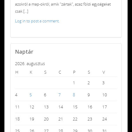
azokról a map-okról, amik "zártak", azaz földi egységeket
csak [...]
Log in to post a comment.
Naptár
2026. augusztus
H
K
S
C
P
S
V
1
2
3
4
5
6
7
8
9
10
11
12
13
14
15
16
17
18
19
20
21
22
23
24
25
26
27
28
29
30
31