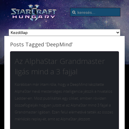
Posts Tagged ‘DeepMind’
Az AlphaStar Grandmaster
ligás mind a 3 fajjal
Korábban már írtam róla, hogy a DeepMind készítette
AlphaStar nevű mesterséges intelligencia játszik a hivatalos
Ladder-en. Most publikáltak egy cikket, amiben röviden
összefoglalják hogyan jutott el az AlphaStar mind 3 fajjal a
Grandmaster ligában. Ezen felül elérhetővé tették az összes
mérkőzés replay-ét, amit az AlphaStar játszott.