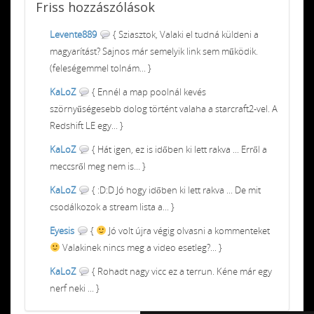
Friss
hozzászólások
Levente889
{ Sziasztok, Valaki el tudná küldeni a
magyarítást? Sajnos már semelyik link sem működik.
(feleségemmel tolnám... }
KaLoZ
{ Ennél a map poolnál kevés
szörnyűségesebb dolog történt valaha a starcraft2-vel. A
Redshift LE egy... }
KaLoZ
{ Hát igen, ez is időben ki lett rakva ... Erről a
meccsről meg nem is... }
KaLoZ
{ :D:D Jó hogy időben ki lett rakva ... De mit
csodálkozok a stream lista a... }
Eyesis
{
Jó volt újra végig olvasni a kommenteket
Valakinek nincs meg a video esetleg?... }
KaLoZ
{ Rohadt nagy vicc ez a terrun. Kéne már egy
nerf neki ... }