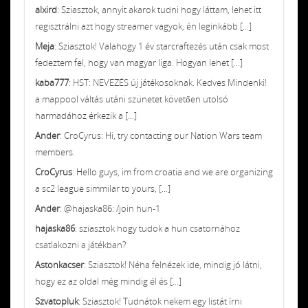
alxird
: Sziasztok, annyit akarok tudni hogy láttam, lehet itt
regisztrálni azt hogy streamer vagyok, én leginkább [...]
Meja
: Sziasztok! Valahogy 1 év starcraftezés után csak most
fedeztem fel, hogy van magyar liga. Hogyan lehet [...]
kaba777
: HST: NEVEZÉS új játékosoknak. Kedves Mindenki!
a mappool váltás utáni szünetet követően utolsó
harmadához érkezik a [...]
Ander
: CroCyrus: Hi, try contacting our Nation Wars team
members.
CroCyrus
: Hello guys, im from croatia and we are organizing
a sc2 league simmilar to yours, [...]
Ander
: @hajaska86: /join hun-1
hajaska86
: sziasztok hogy tudok a hun csatornához
csatlakozni a játékban?
Astonkacser
: Sziasztok! Néha felnézek ide, mindig jó látni,
hogy ez az oldal még mindig él és [...]
Szvatopluk
: Sziasztok! Tudnátok nekem egy listát írni