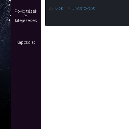
Blog
Olvass tovább
Rövidítések
és
kifejezések
Kapcsolat