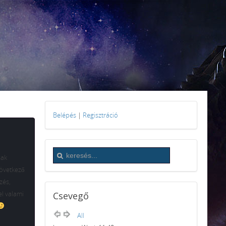
Belépés
|
Regisztráció
sak
következő
zés,
el valami
Csevegő
.
All