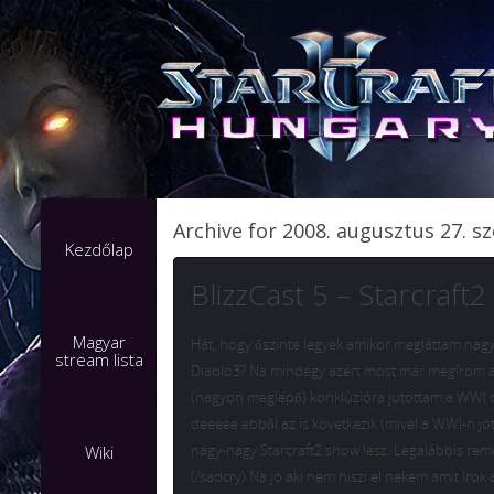
Archive for 2008. augusztus 27. s
Kezdőlap
BlizzCast 5 – Starcraft2
Magyar
Hát, hogy őszinte legyek amikor megláttam nagy
stream lista
Diablo3? Na mindegy azért most már megírom a h
(nagyon meglepő) konklúzióra jutottam:a WWI c
deeeee ebből az is következik (mivel a WWI-n jó
nagy-nagy Starcraft2 show lesz. Legalábbis rem
Wiki
(/sadcry) Na jó aki nem hiszi el nekem amit írok 