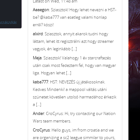
Latest on Wed, 11:48 am
Aeaegon
: Sziasztok! Hogy lehet nevezni a HST-
be? @kaba777 van esetleg valami honlap
zzászólás
erről? köszi!
alxird
: Sziasztok, annyit akarok tudni hogy
láttam, lehet itt regisztrálni azt hogy streamer
vagyok, én leginkább [...]
Meja
: Sziasztok! Valahogy 1 év starcraftezés
után csak most fedeztem fel, hogy van magyar
liga. Hogyan lehet [...]
kaba777
: HST: NEVEZÉS új játékosoknak.
Kedves Mindenki! a mappool váltás utáni
szünetet követően utolsó harmadához érkezik
a [...]
Ander
: CroCyrus: Hi, try contacting our Nation
Wars team members.
CroCyrus
: Hello guys, im from croatia and we
are organizing a sc2 league simmilar to yours,