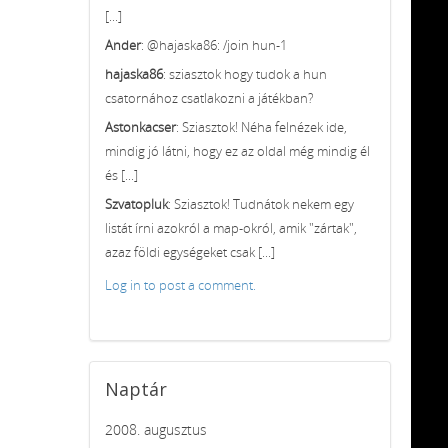
[...]
Ander
: @hajaska86: /join hun-1
hajaska86
: sziasztok hogy tudok a hun
csatornához csatlakozni a játékban?
Astonkacser
: Sziasztok! Néha felnézek ide,
mindig jó látni, hogy ez az oldal még mindig él
és [...]
Szvatopluk
: Sziasztok! Tudnátok nekem egy
listát írni azokról a map-okról, amik "zártak",
azaz földi egységeket csak [...]
Log in to post a comment.
Naptár
2008. augusztus