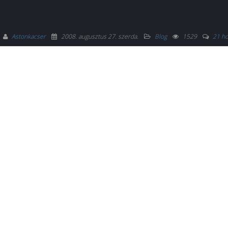
Astonkacser
2008. augusztus 27. szerda
.
Blog
1529
21 ho