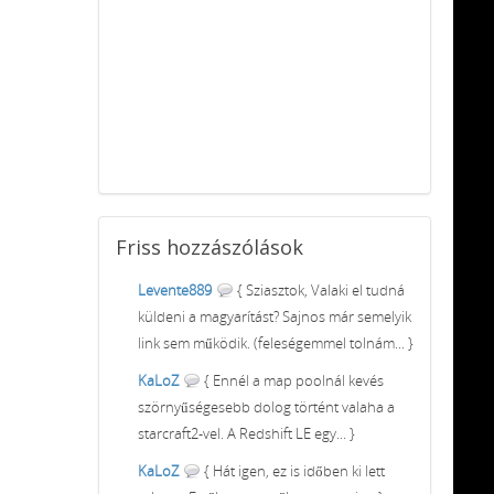
Friss
hozzászólások
Levente889
{ Sziasztok, Valaki el tudná
küldeni a magyarítást? Sajnos már semelyik
link sem működik. (feleségemmel tolnám... }
KaLoZ
{ Ennél a map poolnál kevés
szörnyűségesebb dolog történt valaha a
starcraft2-vel. A Redshift LE egy... }
KaLoZ
{ Hát igen, ez is időben ki lett