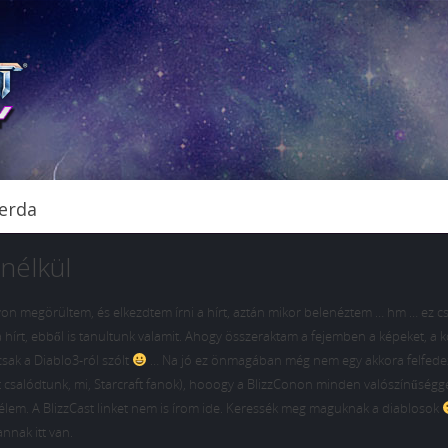
zerda
 nélkül
on megörültem, és elkezdtem írni a hírt, aztán mikor belenéztem … hm … ez c
írt, ebből is tanultunk valamit. Ahogy összeraktam a fejemben a képeket, a 
sak a Diablo3-ról szólt
… Na jó ez önmagában még nem egy akkora felfede
t csalódtunk, mi, Starcraft fanok), hooogy a BlizzConon minden valószínűségg
élem. A BlizzCast linket nem is írom ide. Keressék meg maguknak a diablosok
annak itt van.