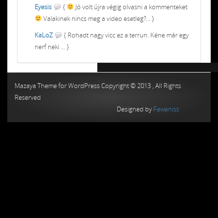
Eyesis
{
Jó volt újra végig olvasni a kommenteket
Valakinek nincs meg a video esetleg?... }
KaLoZ
{ Rohadt nagy vicc ez a terrun. Kéne már egy
nerf neki ... }
Chiptuning MMC Autochip
Chiptunin
Mazaya Theme for WordPress Copyright © 2013 , All Rights
Reserved
Designed by
Fawaniss