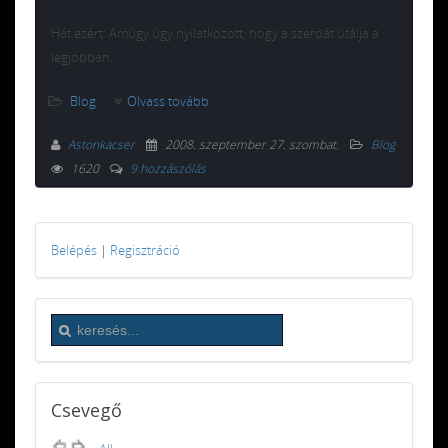
Hát ezért: Amúgy úgy nyilatkozott, hogy a szerdát útálja a
legjobban.
Blog
Olvass tovább
Astonkacser
2008. szeptember 27. szombat
.
Blog
1620
9 hozzászólás
Belépés
|
Regisztráció
Csevegő