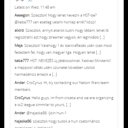
All
Latest on Wed, 11:48 am
Aeaegon
: Sziasztok! Hogy lehet nevezni a HST-be?
@kaba777 van esetleg valami honlap erről? köszi!
alxird
: Sziasztok, annyit akarok tudni hogy láttam, lehet itt
regisztrálni azt hogy streamer vagyok, én leginkább [...]
Meja
: Sziasztok! Valahogy 1 év starcraftezés után csak most
fedeztem fel, hogy van magyar liga. Hogyan lehet [...]
kaba777
: HST: NEVEZÉS új játékosoknak. Kedves Mindenki!
a mappool váltás utáni szünetet követően utolsó
harmadához érkezik a [...]
Ander
: CroCyrus: Hi, try contacting our Nation Wars team
members.
CroCyrus
: Hello guys, im from croatia and we are organizing
a sc2 league simmilar to yours, [...]
Ander
: @hajaska86: /join hun-1
hajaska86
: sziasztok hogy tudok a hun csatornához
csatlakozni a játékban?