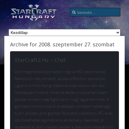
Archive for 2008. szeptember 27. szombat
StarCraft2.Hu – Chat
Újra megpróbálkozom azzal, hogy az IRC csatornánkat
felélesszük mély álmából, ezúttal a BlizzCon apropóján,
ugyanis a hírdömping idejére az oldal sajnos nem lesz
kellőképpen frissítve, mivel ott leszek a helyszínen (azért
persze mindent meg fogok tenni, hogy legyenek hírek). A
gyorsabb kommunikáció érdekében csináltam nektek egy
külön aloldalt, ahol gyorsan fel tudtok csatlakozni IRC-re és
ott chatelhettek egymással a rendezvény ideje alatt. Jó
lehetőség ez akár a későbbiekben a játékostárs keresésre is