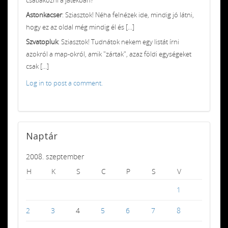
Astonkacser
: Sziasztok! Néha felnézek ide, mindig jó látni,
hogy ez az oldal még mindig él és [...]
Szvatopluk
: Sziasztok! Tudnátok nekem egy listát írni
azokról a map-okról, amik "zártak", azaz földi egységeket
csak [...]
Log in to post a comment.
Naptár
2008. szeptember
H
K
S
C
P
S
V
1
2
3
4
5
6
7
8