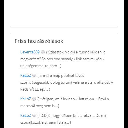
Friss
hozzászólások
Levente889
{ Sziasztok, Valaki el tudná küldeni a
magyarítást? Sajnos már semelyik link sem működik.
(feleségemmel tolnám... }
KaLoZ
{ Ennél a map poolnál kevés
szörnyűségesebb dolog történt valaha a starcraft2-vel. A
Redshift LE egy... }
KaLoZ
{ Hát igen, ez is időben ki lett rakva ... Erről a
meccsről meg nem is... }
KaLoZ
{ :D:D Jó hogy időben ki lett rakva ... De mit
csodálkozok a stream lista a... }