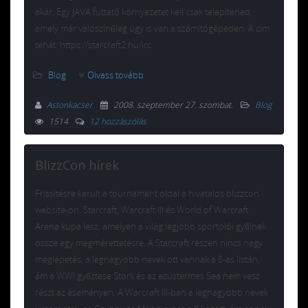
akár. Egy JAVA futtató környezetet kell csak telepítened,
amely már valószínűleg úgy is van a számítógépeden. A cím
tehát: https://starcraft2.hu/irc
Blog
Olvass tovább
Astonkacser
2008. szeptember 27. szombat
.
Blog
1514
12 hozzászólás
BlizzCon hírek
Frissítésre került a tournament oldal a hivatalos blizzcon
website-on. Starcraft, Warcraft III és World of Warcraft
Arena kupa lesz, amelyen a világ legjobb sportolói gyűlnek
össze egy megmérettetésre. A Starcraft részen nincs nagy
meglepetés, a legnagyobb nevek ott vannak a 8-as listán,
ám a WWI győztese Stork és az ezüstérmes Sea nem vesz
részt az eseményen. A Warcraft III-ban a legnagyobb nevek