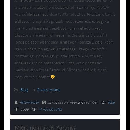
kimaradtak, se Grubby se Moon nincs a 8 között, ám ennek
ellenére itt is biztos jó meccseket láthatunk majd. A WoW
Arena felállása hasonló a WWI-n látotthoz. Frissítésre került
a Blizzcon Shop is (vagy csak most vettem észre, hogy van
ilyen), ahol megtekinthetők azok a termékek amiket a
BlizzConon lehet majd megvenni. Bár sajnos Starcraft II
logos pólót továbbra sem lehet kapni (persze DiabloIII-asat
igen ..), azért van egy két érdekesség. Itt egy Starcraft II
poszter, egy póló és egy puzzle látható. A puzzle egy
érdekes de talán haszontalan újítás, ám a poszteren
Kerrigan csap össze Zeratullal. Mindenki találja ki maga,
hogy ez mit jelenthet
..
Blog
Olvass tovább
Astonkacser
2008. szeptember 27. szombat
.
Blog
1508
14 hozzászólás
Miért nem aktív Karune?