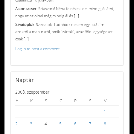
Astonkacser
: Sziasztok! Néha felnézek ide, mindig jó látni,
hogy ez az oldal még mindig él és [...]
Szvatopluk
: Sziasztok! Tudnátok nekem egy listát írni
azokról a map-okról, amik "zártak", azaz földi egységeket
csak [...]
Log in to post a comment.
Naptár
2008. szeptember
H
K
S
C
P
S
V
1
2
3
4
5
6
7
8