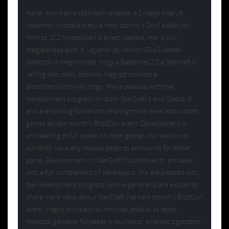
Haha! Amint arra számítani lehetett, a 2 napja kikerült
hatalmas, orbitális pletyka mely szerint a Dio3 előbb jön
mint az SC2 hivatalosan is el lett utasítva, már a cikk
megjelenése előtt is, ugyanis: Jay Wilson (Dio3 vezető
fejlesztő) is megmondta, hogy a Battle.net 2.0 a Starcraft II-
vel fog debütálni. Bashiok meg azt mondta a
diablofans.com-nak, hogy: We’re pleased with the
development progress on both StarCraft II and Diablo III
and are looking forward to sharing more news about both
games at next month’s BlizzCon event. Development is
proceeding at full speed on both games, but we do not
currently have any release dates to announce for either
game. Development on StarCraft II continues to proceed
with a full complement of developers. We are pleased with
the development progress on the game and are excited to
share more news about StarCraft II at next month’s BlizzCon
event. Vagyis jól haladnak mindkét játékkal és teljes
fejlesztői gárdával folytatják a munkákat, emellett izgatottan