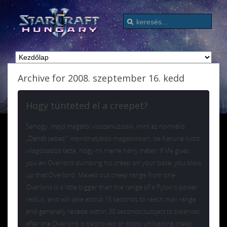
Archive for 2008. szeptember 16. kedd
Hogy tünteted el a creepet?
Sehogy, majd magától visszahúzódik, mint az normális.
„Dehát sebez!” mondhatjátok magatokban, de Karune kicsit
világosabbá tette, hogy mi merre hány méter: If life gives
you an Overlord dumping his creep on your base, you blow
up that Overlord. Maxed out creep range from one
Overlord is a little bigger than the range of a Pylon’s power
radius, and will take about 15 seconds to reach max range
and generally recede within 30 seconds(subject to balance)
after the Overlord is destroyed or stops unloading creep.