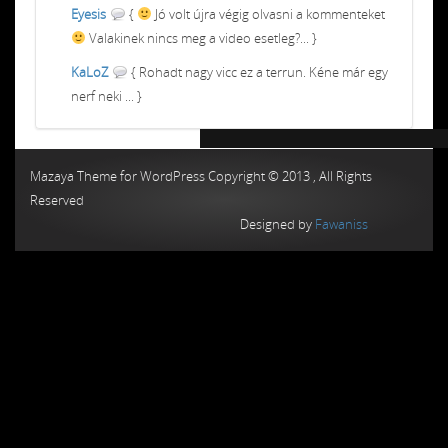
Eyesis
{
Jó volt újra végig olvasni a kommenteket
Valakinek nincs meg a video esetleg?... }
KaLoZ
{ Rohadt nagy vicc ez a terrun. Kéne már egy
nerf neki ... }
Chiptuning MMC Autochip
Chiptunin
Mazaya Theme for WordPress Copyright © 2013 , All Rights
Reserved
Designed by
Fawaniss