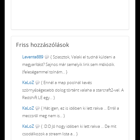
Friss
hozzászólások
Levente889
{ Sziasztok, Valaki el tudná küldeni a
magyarítást? Sajnos már semelyik link sem működik.
(feleségemmel tolnám... }
KaLoZ
{ Ennél a map poolnál kevés
szörnyűségesebb dolog történt valaha a starcraft2-vel. A
Redshift LE egy... }
KaLoZ
{ Hát igen, ez is időben ki lett rakva ... Erről a
meccsről meg nem is... }
KaLoZ
{ :D:D Jó hogy időben ki lett rakva ... De mit
csodálkozok a stream lista a... }