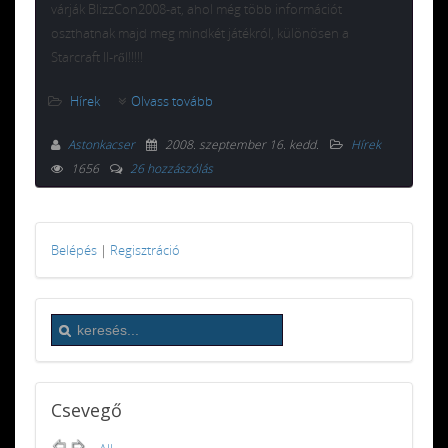
várják BlizzCon2008-at, ahol még több információt
oszthatnak majd meg mindkét játékról, különösen a
Starcraft II-ről!!!!!
Hírek
Olvass tovább
Astonkacser
2008. szeptember 16. kedd
.
Hírek
1656
26 hozzászólás
Belépés
|
Regisztráció
Csevegő