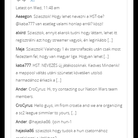
All
Latest on Wed, 11:48 am
Aeaegon
: Sziasztok! Hogy lehet nevezni a HST-be?
@kaba777 van esetleg valami honlap erről? köszi!
alxird
: Sziasztok, annyit akarok tudni hogy láttam, lehet itt
regisztrálni azt hogy streamer vagyok, én leginkább [...]
Meja
: Sziasztok! Valahogy 1 év starcraftezés után csak most
fedeztem fel, hogy van magyar liga. Hogyan lehet [...]
kaba777
: HST: NEVEZÉS új játékosoknak. Kedves Mindenki!
a mappool váltás utáni szünetet követően utolsó
harmadához érkezik a [...]
Ander
: CroCyrus: Hi, try contacting our Nation Wars team
members.
CroCyrus
: Hello guys, im from croatia and we are organizing
a sc2 league simmilar to yours, [...]
Ander
: @hajaska86: /join hun-1
hajaska86
: sziasztok hogy tudok a hun csatornához
csatlakozni a játékban?