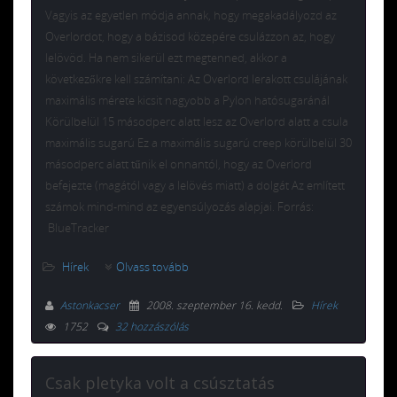
Vagyis az egyetlen módja annak, hogy megakadályozd az
Overlordot, hogy a bázisod közepére csulázzon az, hogy
lelövöd. Ha nem sikerül ezt megtenned, akkor a
következőkre kell számítani: Az Overlord lerakott csulájának
maximális mérete kicsit nagyobb a Pylon hatósugaránál
Körülbelül 15 másodperc alatt lesz az Overlord alatt a csula
maximális sugarú Ez a maximális sugarú creep körülbelül 30
másodperc alatt tűnik el onnantól, hogy az Overlord
befejezte (magától vagy a lelövés miatt) a dolgát Az említett
számok mind-mind az egyensúlyozás alapjai. Forrás:
BlueTracker
Hírek
Olvass tovább
Astonkacser
2008. szeptember 16. kedd
.
Hírek
1752
32 hozzászólás
Csak pletyka volt a csúsztatás