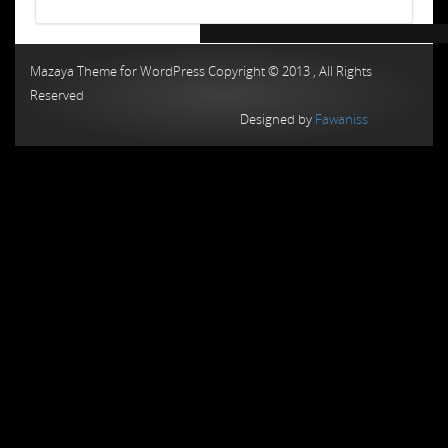
Chiptuning MMC Autochip
Chiptunin
Mazaya Theme for WordPress Copyright © 2013 , All Rights
Reserved
Designed by
Fawaniss