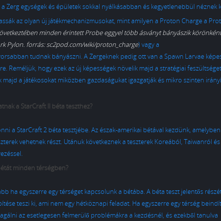
, a Zerg egységek és épületek sokkal nyálkásabban és kegyetlenebbül néznek k
lhassák az olyan új játékmechanizmusokat, mint amilyen a Proton Charge a Pro
következtében minden érintett Probe eggyel több ásványt bányászik körönként.
ark Pylon. forrás: sc2pod.com/wiki/proton_charge
) vagy a
yorsabban tudnak bányászni. A Zergeknek pedig ott van a Spawn Larvae képe
e. Reméljük, hogy ezek az új képességek növelik majd a stratégiai feszültséget
ják majd a játékosokat miközben gazdaságukat igazgatják és mikro szinten irányí
atnak a StarCraft II béta teszthez?
nni a StarCraft 2 béta tesztjébe. Az észak-amerikai bétával kezdünk, amelyben
eszterek vehetnek részt. Utánuk következnek a teszterek Koreából, Taiwanról és
vezéssel.
 bétát minden térségben?
abb ha egyszerre egy térséget kapcsolunk a bétába. A béta teszt jelentős részét
pítése teszi ki, ami nem egy hétköznapi feladat. Ha egyszerre egy térség beindí
gálni az esetlegesen felmerülő problémákra a kezdésnél, és ezekből tanulva