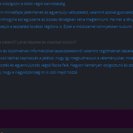
idolgozni a többi régió beindításáig.
 mindefajta játékmeneti és egyensúlyi változtatást, valamint azokat gyorsabb
 minthogyha ezt egyszerre az összes térségben kéne megtennünk. Ha már a lén
etjük a tesztelést további régiókra is. Ezzel a módszerrel könnyebben tudunk
a bétáról? Lehet képeket és videókat közölni?
ak és közölhetnek információkat tapasztalataikról valamint rögzíthetnek képeke
osok kézhez kaphassák a játékot, hogy így megtudhassuk a véleményüket, mive
lesztés és egyensúlyozás végső fázisa felé. Nagyon keményen dolgoztunk és d
juk, hogy a nagyközönség mi is szól majd hozzá.