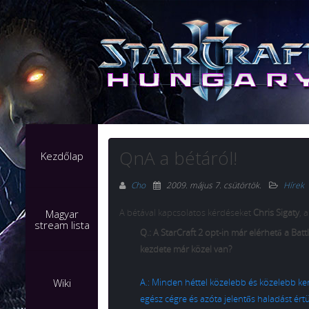
QnA a bétáról!
Kezdőlap
Cho
2009. május 7. csütörtök
.
Hírek
A bétával kapcsolatos kérdéseket
Chris Sigaty
, 
Magyar
stream lista
Q.: A StarCraft 2 opt-in már elérhető a Batt
kezdete már közel van?
Wiki
A.: Minden héttel közelebb és közelebb ker
egész cégre és azóta jelentős haladást értü