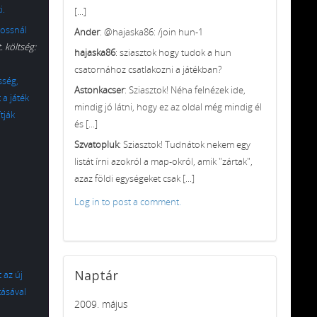
i.
[...]
tossnál
Ander
: @hajaska86: /join hun-1
 költség:
hajaska86
: sziasztok hogy tudok a hun
csatornához csatlakozni a játékban?
sség,
Astonkacser
: Sziasztok! Néha felnézek ide,
 a játék
mindig jó látni, hogy ez az oldal még mindig él
tják
és [...]
Szvatopluk
: Sziasztok! Tudnátok nekem egy
listát írni azokról a map-okról, amik "zártak",
azaz földi egységeket csak [...]
Log in to post a comment.
Naptár
 az új
tásával
2009. május