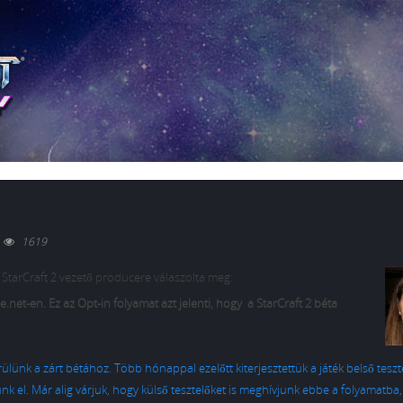
1619
a StarCraft 2 vezető producere válaszolta meg:
le.net-en. Ez az Opt-in folyamat azt jelenti, hogy a StarCraft 2 béta
ülünk a zárt bétához. Több hónappal ezelőtt kiterjesztettük a játék belső teszt
nk el. Már alig várjuk, hogy külső tesztelőket is meghívjunk ebbe a folyamatba,