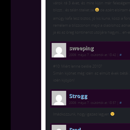
várok rá 3 évet, és mire kijön már felesége
blizzt… és talán titeket se
de azért elsírtam
amúgy kafa lesz biztos, jó kis kuna, köszi a ford
remélem a blizzconon majd a diablohoz adnak
ja és az öreg kontinenst utoljára hagyni… eh
sweeping
2009. május 7. csütörtök at 18:42
|
#
#10: Miért lenne belőle 2010?
Simán kijöhet még idén az elmúlt évek bétái 
idén kijöjjön!
Strogg
2009. május 7. csütörtök at 18:57
|
#
Imádkozzunk, hogy igazad legyen
Fred