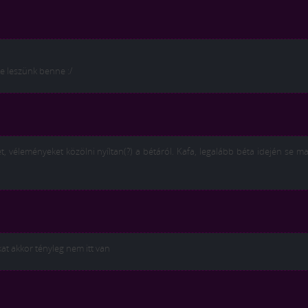
e leszünk benne :/
t, véleményeket közölni nyíltan(?) a bétáról. Kafa, legalább béta idején se 
at akkor tényleg nem itt van