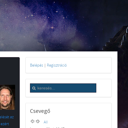
Belépés
|
Regisztráció
Csevegő
elését az
All
 ezért