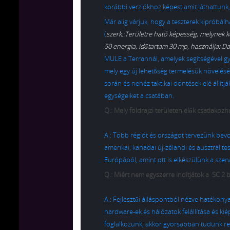
korábbi verziókhoz képest amit láthattunk
Már alig várjuk, hogy a teszterek kipróbá
(
szerk.:Területre ható képesség, melynek 
50 energia, időtartam 30 mp, használja: D
MULE a Terrannál, amelyek segítségével g
mely egy új lehetőség termelésük növelésér
során és nehéz taktikai döntések elé állít
egységeiket a csatában.
Q.: Mely földrajzi területen élők csatlakozh
A.: Több régiót és országot tervezünk bevo
amerikai, kanadai új-zélandi és ausztrál t
Európából, amint ott is elkészülünk a szer
Q.: Miért nem egyszerre indítjátok a SC 2
A.: Fejlesztői álláspontból nézve hatékony
hardware-ek és hálózatok felállítása és kié
foglalkozunk, akkor gyorsabban tudunk rea