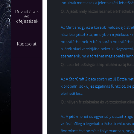
indulnak most ezek a jelentkezési lehetősé
Rövidítések
Q.: A játék mely részei lesznek elérhetőek 
és
kifejezések
A.: Mint ahogy az a korábbi valósidejű strat
rész lesz játszható, amelyben a játékosok
hozzáférhetnek. A béta során hozzáférhető
Kapcsolat
a játék piaci verziójába bekerül. Nagysze
szeretnénk, ha a történet meglepetés lenn
Q.: Lesz lehetőségünk kipróbálni az új Batt
A.: A StarCraft 2 béta során az új Battle.
kipróbálni sok új és izgalmas funkciót, de
elérhető lesz.
Q.: Milyen frissítéseket és változásokat a
A.: A játékmenet és egyensúly összehangolás
valószínűleg a leginkább látható változás 
finomított és finomít is folyamatosan, ho