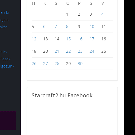
H
K
S
C
P
S
V
an ki
1
2
3
4
yeges
5
6
7
8
9
10
11
 akár
12
13
14
15
16
17
18
19
20
21
22
23
24
25
t és
l ezek
26
27
28
29
30
olgozunk
Starcraft2.hu
Facebook