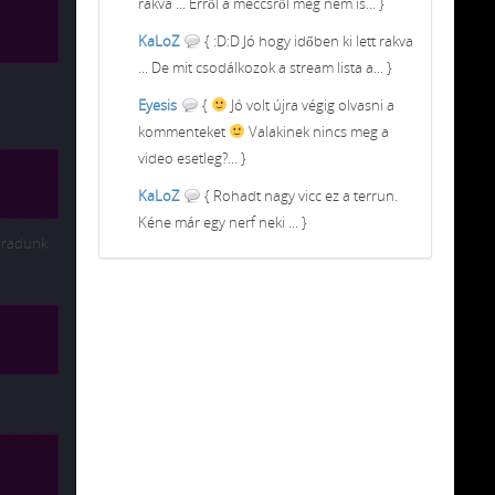
rakva ... Erről a meccsről meg nem is... }
KaLoZ
{ :D:D Jó hogy időben ki lett rakva
... De mit csodálkozok a stream lista a... }
Eyesis
{
Jó volt újra végig olvasni a
kommenteket
Valakinek nincs meg a
video esetleg?... }
KaLoZ
{ Rohadt nagy vicc ez a terrun.
Kéne már egy nerf neki ... }
maradunk