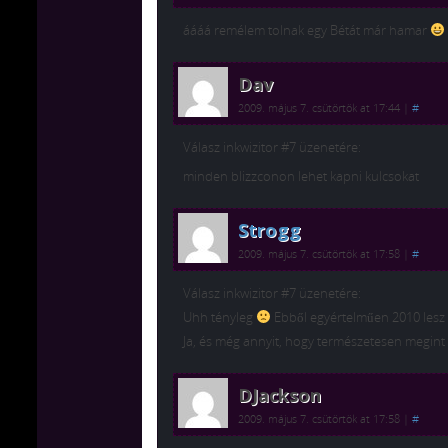
áááá remélem tolnak egy Bétát már hamar
Dav
2009. május 7. csütörtök at 17:44
|
#
Válasz inkwizitor #7 üzenetére:
minden blizzconon lehet kapni kulcsokat
Strogg
2009. május 7. csütörtök at 17:58
|
#
Válasz inkwizitor #7 üzenetére:
Uhh tényleg
Ebből egyértelműen 2010 lesz
Ja, és még annyit, hogy természetesen megint
DJackson
2009. május 7. csütörtök at 17:58
|
#