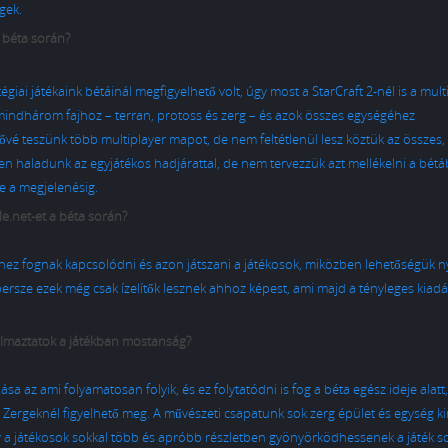
gek.
a béta során?
égiai játékaink bétáinál megfigyelhető volt, úgy most a StarCraft 2-nél is a mult
 mindhárom fajhoz – terran, protoss és zerg – és azok összes egységéhez
vé teszünk több multiplayer mapot, de nem feltétlenül lesz köztük az összes,
rűen haladunk
az egyjátékos hadjárattal, de nem tervezzük azt mellékelni a bét
e a megjelenésig.
le.net-et a béta során?
nethez fognak kapcsolódni és azon játszani a játékosok, miközben lehetőségük ny
 persze ezek még csak ízelítők lesznek ahhoz képest, ami majd a tényleges kiad
lkalmaztatok a játékban mostanság?
a az ami folyamatosan folyik, és ez folytatódni is fog a béta egész ideje alatt
a Zergeknél figyelhető meg. A művészeti csapatunk sok zerg épület és egység k
gy a játékosok sokkal több és apróbb részletben gyönyörködhessenek a játék s