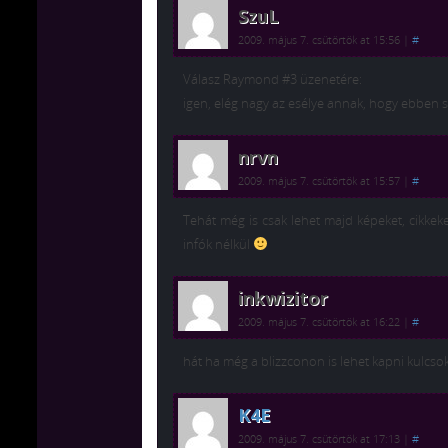
SzuL
2009. május 7. csütörtök at 15:56
|
#
Válasz Raymond #3 üzenetére:
igen, elég nagy az esélye annak, hogy ebben s
nrvn
2009. május 7. csütörtök at 15:57
|
#
Tehát még is csak lehet majd képeket, cikkeke
infók nélkül
inkwizitor
2009. május 7. csütörtök at 16:22
|
#
hát ha még a blizzconon is lehet kapni kulcsok
K4E
2009. május 7. csütörtök at 17:13
|
#