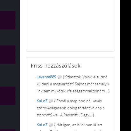
Friss
hozzászólások
Levente889
{ Sziasztok, Valaki el tudná
küldeni a magyarítást? Sajnos már semelyik
link sem működik. (feleségemmel tolnám... }
KaLoZ
{ Ennél a map poolnál kevés
szörnyűségesebb dolog történt valaha a
starcraft2-vel. A Redshift LE egy... }
KaLoZ
{ Hát igen, ez is időben ki lett