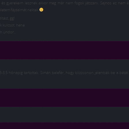
m és gyerekeim lesznek akkor meg már nem fogok játszani. Sajnos ez nem ér
 életem fájdalmát nektek
ítást, gg!
 kulcsot. hehe
-eh undor…
3-3,5 hónapig tartottak. Simán belefér, hogy blizzconon jelentsék be a bétá