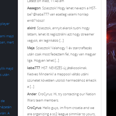
Latest on Wed, 11:48 am
Aeaegon
: Sziasztok! Hogy lehet nevezni a HST-
be? @kaba777 van esetleg valami honlap
erről? köszi!
iplayer
alxird
: Sziasztok, annyit akarok tudni hogy
láttam, lehet itt regisztrálni azt hogy streamer
 ami majd
vagyok, én leginkább [...]
ában, mert
Meja
: Sziasztok! Valahogy 1 év starcraftezés
után csak most fedeztem fel, hogy van magyar
liga. Hogyan lehet [...]
kaba777
: HST: NEVEZÉS új játékosoknak.
ílik majd
Kedves Mindenki! a mappool váltás utáni
ás után
szünetet követően utolsó harmadához érkezik
a [...]
Ander
: CroCyrus: Hi, try contacting our Nation
Wars team members.
, de
inézetén
CroCyrus
: Hello guys, im from croatia and we
orán. A
are organizing a sc2 league simmilar to yours,