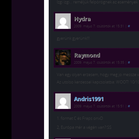
Izgi izgi… reméljük felpörögnek az események
Hydra
2009. május 7. csütörtök at 15:31
|
#
gyerünk gyerünk!!!
Raymond
2009. május 7. csütörtök at 15:35
|
#
Van egy olyan erzesem, hogy meg jo messze v
Az utolso kerdessel kapcsolatba: WOOT! 10/1
Andris1991
2009. május 7. csütörtök at 15:51
|
#
1. format C és Fraps onxD
2, Európa mér a végén van?:SS