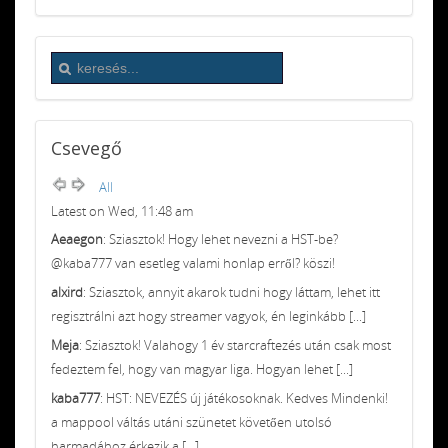
Csevegő
All
Latest on Wed, 11:48 am
Aeaegon
: Sziasztok! Hogy lehet nevezni a HST-be?
@kaba777 van esetleg valami honlap erről? köszi!
alxird
: Sziasztok, annyit akarok tudni hogy láttam, lehet itt
regisztrálni azt hogy streamer vagyok, én leginkább [...]
Meja
: Sziasztok! Valahogy 1 év starcraftezés után csak most
fedeztem fel, hogy van magyar liga. Hogyan lehet [...]
kaba777
: HST: NEVEZÉS új játékosoknak. Kedves Mindenki!
a mappool váltás utáni szünetet követően utolsó
harmadához érkezik a [...]