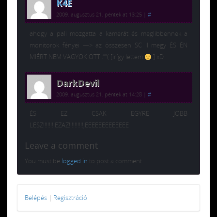
K4E
2009. augusztus 21. péntek at 13:25
|
#
ahogy a pali mozgatta a kamerát és meglibbennek a
monitorok fényei —> az összesen SC II megy ÉS ÉN
MIÉRT NEM VAGYOK OTT :””( [irígy lettem
] xD
DarkDevil
2009. augusztus 21. péntek at 14:28
|
#
ÉS EZ CSAK EGYRE JOBB
LESZ!!!!!!!!EZAZ!!!!!!!!!!JEEEEEEEEEEEEE
Leave a comment
You must be
logged in
to post a comment.
Belépés
|
Regisztráció