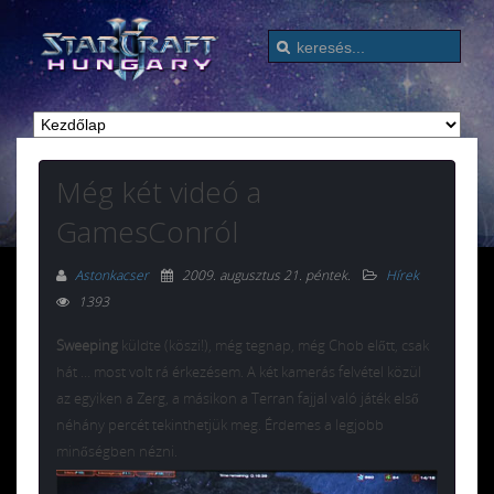
Még két videó a
GamesConról
Astonkacser
2009. augusztus 21. péntek
.
Hírek
1393
Sweeping
küldte (köszi!), még tegnap, még Chob előtt, csak
hát … most volt rá érkezésem. A két kamerás felvétel közül
az egyiken a Zerg, a másikon a Terran fajjal való játék első
néhány percét tekinthetjük meg. Érdemes a legjobb
minőségben nézni.