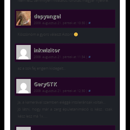
Nem lesz semmilyen hivatalos fordítás magyar nyelvre.
depyangel
2009. augusztus 21. péntek at 10:30
|
#
Köszönöm a gyors választ Aston!
inkwizitor
2009. augusztus 21. péntek at 11:34
|
#
az a sok fej engem kiidegelt…
GeryGTK
2009. augusztus 21. péntek at 12:30
|
#
Ja, a kamerával szemben eléggé intoleránsak voltak…
Jó látni, hogy már a zerg épületanimáció is kész.. csak
kész lesz má 1x…..