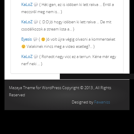
KaLoZ
{ Hát igen, ez is időben ki lett rakva ... Erről a
meccsről meg nem is... }
KaLoZ
{ :D:D Jó hogy időben ki lett rakva ... De mit
csodálkozok a stream lista a... }
Eyesis
{
Jó volt újra végig olvasni a kommenteket
Valakinek nincs meg a video esetleg?... }
KaLoZ
{ Rohadt nagy vicc ez a terrun. Kéne már egy
nerf neki ... }
Chiptuning MMC Autochip
Chiptunin
Mazaya Theme for WordPress Copyright © 2013 , All Rights
Reserved
Designed by
Fawaniss