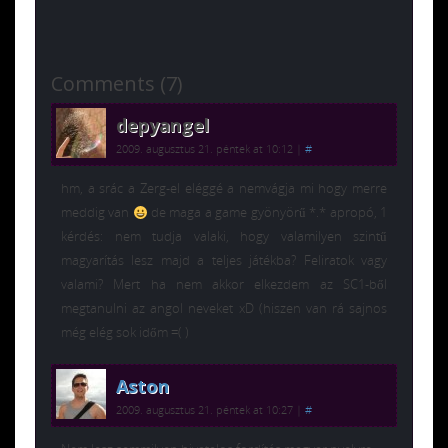
Comments (7)
depyangel
2009. augusztus 21. péntek at 10:12
|
#
hm, a srác a Zerg-el eléggé a nemvágja mi hogy merre
meddig van
de maga a game gyönyörű *.* apropó, 1
kérdés: nem tudja valaki, hogy valamilyen szintű
magyarítás lesz majd a teljes játékba? Feliratok vagy
valami? Mert ha nem akkor elkezdem az SC1-ből
megtanulni az angol neveket xD (hiszen van rá sajnos
még elég sok időm =( )
Aston
2009. augusztus 21. péntek at 10:27
|
#