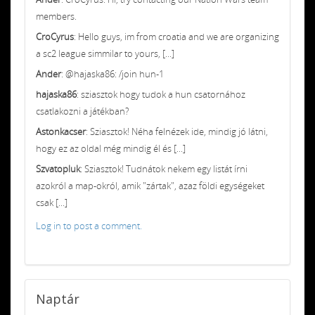
members.
CroCyrus
: Hello guys, im from croatia and we are organizing
a sc2 league simmilar to yours, [...]
Ander
: @hajaska86: /join hun-1
hajaska86
: sziasztok hogy tudok a hun csatornához
csatlakozni a játékban?
Astonkacser
: Sziasztok! Néha felnézek ide, mindig jó látni,
hogy ez az oldal még mindig él és [...]
Szvatopluk
: Sziasztok! Tudnátok nekem egy listát írni
azokról a map-okról, amik "zártak", azaz földi egységeket
csak [...]
Log in to post a comment.
Naptár