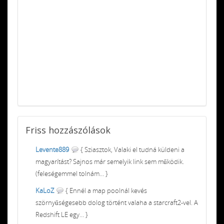
Friss
hozzászólások
Levente889
{ Sziasztok, Valaki el tudná küldeni a
magyarítást? Sajnos már semelyik link sem működik.
(feleségemmel tolnám... }
KaLoZ
{ Ennél a map poolnál kevés
szörnyűségesebb dolog történt valaha a starcraft2-vel. A
Redshift LE egy... }