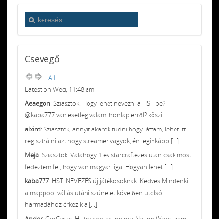
Csevegő
All
Latest on Wed, 11:48 am
Aeaegon
: Sziasztok! Hogy lehet nevezni a HST-be?
@kaba777 van esetleg valami honlap erről? köszi!
alxird
: Sziasztok, annyit akarok tudni hogy láttam, lehet itt
regisztrálni azt hogy streamer vagyok, én leginkább [...]
Meja
: Sziasztok! Valahogy 1 év starcraftezés után csak most
fedeztem fel, hogy van magyar liga. Hogyan lehet [...]
kaba777
: HST: NEVEZÉS új játékosoknak. Kedves Mindenki!
a mappool váltás utáni szünetet követően utolsó
harmadához érkezik a [...]
Ander
: CroCyrus: Hi, try contacting our Nation Wars team