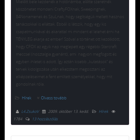
Mielőtt bele kezdenék a históriámba, előtte szeretnék
köszönetet mondani CraftyFOXnak, Sweepingnek,
84Nonamenek és SzuLnak, hogy segítségük mellett hasznos
tanácsokkal is elláttak. Ebből is látszik, hogy egy kis
csapatmunkával és akarattal mi mindent el lelehet érni ha
TÉNYLEG akarja az ember! Szóval a történet ott kezdődött,
hogy CFOX az egyik nap meglepett egy régebbi Starcraft
meccsel (nosztalgia gyanánt), ami nagyon megfogott és
egyben ihletet is adott. Így aztán kisebb „kutatások” és
tervek kidolgozása után elkezdtem megosztani az
elképzeléseimet a fent említett személyekkel, hogy mit
gondolnak róla.
Hírek
Olvass tovább
L4.ZsukoV
2009. október 13. kedd
.
Hírek
1784
13 hozzászólás