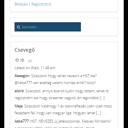
Belépés
|
Regisztráció
Csevegő
All
Latest on Wed, 11:48 am
Aeaegon
: Sziasztok! Hogy lehet nevezni a HST-be?
@kaba777 van esetleg valami honlap erről? köszi!
alxird
: Sziasztok, annyit akarok tudni hogy láttam, lehet itt
regisztrálni azt hogy streamer vagyok, én leginkább [...]
Meja
: Sziasztok! Valahogy 1 év starcraftezés után csak most
fedeztem fel, hogy van magyar liga. Hogyan lehet [...]
kaba777
: HST: NEVEZÉS új játékosoknak. Kedves Mindenki!
a mappool váltás utáni szünetet követően utolsó