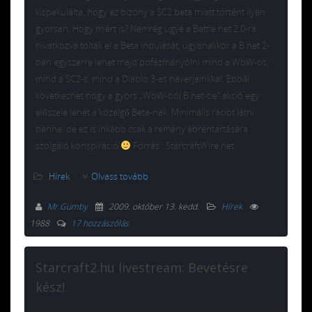
kispekulálta, hogy ez bizony a SC2 beta miatt történt ilyen
gyorsan. Hogy miért is? Nemrég ugye a Battle.net 2.0-ra
hivatkozva tolták el a Beta indulását, ugyanakkor a B.net 2-
ben egyszerre lehet majd pofázmányolni mind a WoW-os,
mind a SC2-s, mind a Diablo 3-as haverjainkkal. Ebből
következhet hogy a gyors „WoW-ból B.net-be” akció egy
előszele lehet a közelgő Beta-nak. Minimális rációt látni
benne, de ez is inkább csak a remény ébrentartására
szolgáló konspiráció
Forrás : StarcraftWire.net
Hírek
Olvass tovább
Mr.Gumby
2009. október 13. kedd
.
Hírek
1988
17 hozzászólás
Starcraft2.hu livestream: Bevetésre
kész!