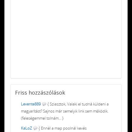
Friss
hozzászólások
Levente889
{ Sziasztok, Valaki el tudná küldeni a
magyarítást? Sajnos már semelyik link sem működik.
(feleségemmel tolnám... }
KaLoZ
{ Ennél a map poolnál kevés