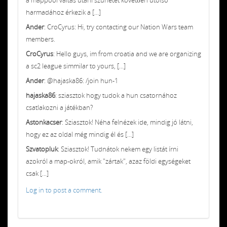
harmadához érkezik a [...]
Ander
: CroCyrus: Hi, try contacting our Nation Wars team
members.
CroCyrus
: Hello guys, im from croatia and we are organizing
a sc2 league simmilar to yours, [...]
Ander
: @hajaska86: /join hun-1
hajaska86
: sziasztok hogy tudok a hun csatornához
csatlakozni a játékban?
Astonkacser
: Sziasztok! Néha felnézek ide, mindig jó látni,
hogy ez az oldal még mindig él és [...]
Szvatopluk
: Sziasztok! Tudnátok nekem egy listát írni
azokról a map-okról, amik "zártak", azaz földi egységeket
csak [...]
Log in to post a comment.