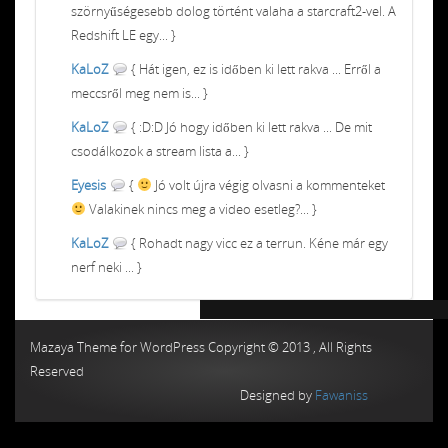
szörnyűségesebb dolog történt valaha a starcraft2-vel. A
Redshift LE egy... }
KaLoZ
{ Hát igen, ez is időben ki lett rakva ... Erről a
meccsről meg nem is... }
KaLoZ
{ :D:D Jó hogy időben ki lett rakva ... De mit
csodálkozok a stream lista a... }
Eyesis
{
Jó volt újra végig olvasni a kommenteket
Valakinek nincs meg a video esetleg?... }
KaLoZ
{ Rohadt nagy vicc ez a terrun. Kéne már egy
nerf neki ... }
Chiptuning MMC Autochip
Chiptunin
Mazaya Theme for WordPress Copyright © 2013 , All Rights
Reserved
Designed by
Fawaniss