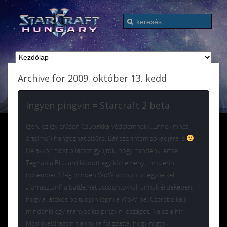
Archive for 2009. október 13. kedd
Ingyen pingvin = Starcraft 2 beta
Igen, ez így erősen Csubakka-védelemnek („Ennek nincs
értelme”) hangozhat elsőre. Bár szerintem sokadjára is
De akkor most pilácsot gyújtok, hogy mindenki értse.
Tegnap a Blizzard kiadott egy közleményt, miszerint
november 11-ig minden WoW accountot egybe kell
„forrasztani” a battle.net accountokkal, annak érdekében,
hogy a játékos be tudjon lépni a WoW-ba. Cserébe kap
mindenki egy aranyos kis pingvin jószágot. Na ez a hír
Medievaldragon-t annyira felizgatta, hogy rögtök