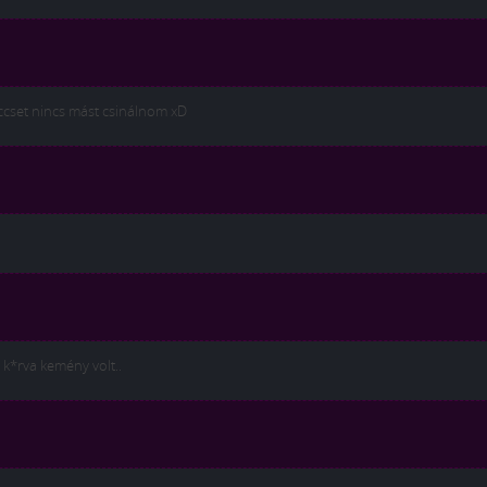
cset nincs mást csinálnom xD
 k*rva kemény volt..