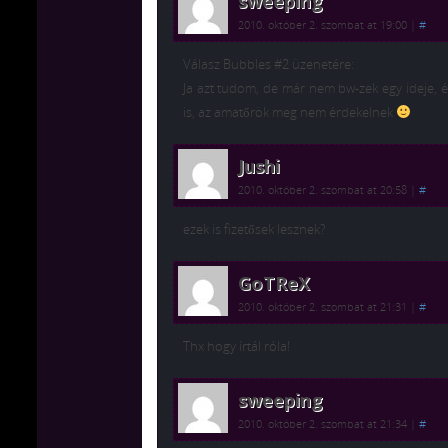
sweeping
2010. október 2. szombat at 19:00
|
#
Válasz Bubbles #2 üzenetére:
Ja azt tudom, de már nem bw-zek egy ideje
is, az amatőrök meg nem érdekelnek
Jushi
2010. október 2. szombat at 20:58
|
#
ezek is fizetősek lesznek?
GoTReX
2010. október 2. szombat at 21:31
|
#
Thx hogy írtál róla!
sweeping
2010. október 2. szombat at 21:34
|
#