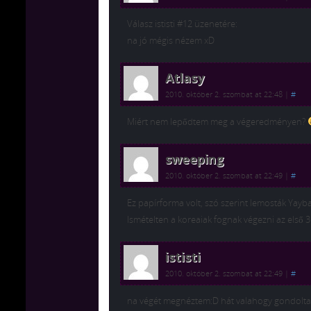
Válasz ististi #12 üzenetére:
na jó mégis nézem xD
Atlasy
2010. október 2. szombat at 22:48
|
#
Miért nem lepődtem meg a végeredményen?
sweeping
2010. október 2. szombat at 22:49
|
#
Ez papírforma volt, szó szerint lemosták Yayb
Ismételten a koreaiak fognak végezni az első 
ististi
2010. október 2. szombat at 22:49
|
#
na végét megnéztem:D hát valahogy gondolta