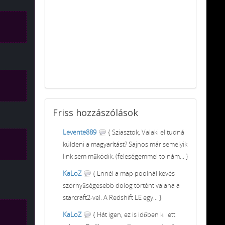
Friss
hozzászólások
Levente889
{ Sziasztok, Valaki el tudná
küldeni a magyarítást? Sajnos már semelyik
link sem működik. (feleségemmel tolnám... }
KaLoZ
{ Ennél a map poolnál kevés
szörnyűségesebb dolog történt valaha a
starcraft2-vel. A Redshift LE egy... }
KaLoZ
{ Hát igen, ez is időben ki lett