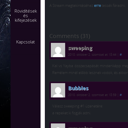
A Stream megtekintéséhez
erre
tessék fáradni.
Rövidítések
és
kifejezések
Comments (31)
Kapcsolat
sweeping
2010. október 2. szombat at 18:44
|
#
Kal vs Yayba összecsapását mindenképp megn
Remélem minél előbb lesznek vodok, és akkor 
Bubbles
2010. október 2. szombat at 18:59
|
#
Válasz sweeping #1 üzenetére:
a repeket ki fogják adni.