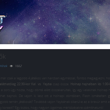
ők
Hírek
1662
 már csak a legjobb 4 játékos van harcban egymással, fontos megjegyezni, ho
reláthatólag
22:30-kor
Kal
vs
Yayba
csap össze.
Holnap hajnalban
kb
1:00-
a sors úgy hozta, hogy döntő előtt összekerültek, így egy valakinek holnap 
et bajnok. De vajon ki lesz ott a holnapi döntőben, Flash ismételten g
egjobb terrán játékosát? Továbbá vajon Yaybának sikerül-e az a bravúr amit e
gy koreait!? Egy biztos, hogy nagyon izgalmas mérkőzésekre számíthatunk!