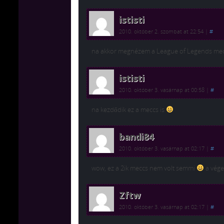
ististi
2010. október 2. szombat at 22:54
|
#
na akkor megnézem a League of Legends mec
ististi
2010. október 3. vasárnap at 00:58
|
#
na kezdődik ez a meccs is
bandi84
2010. október 3. vasárnap at 02:17
|
#
wow, ez a 2ik meccs nem volt semmi
a vége
Zftw
2010. október 3. vasárnap at 02:17
|
#