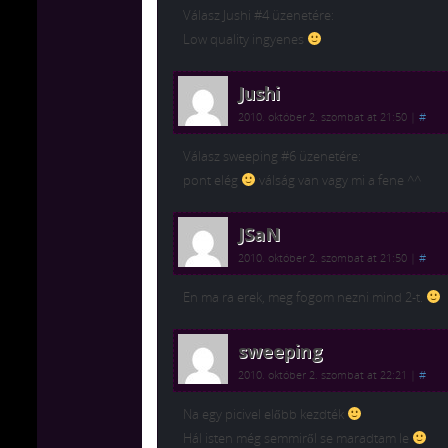
Válasz Jushi #4 üzenetére:
Low quality ingyenes
Jushi
2010. október 2. szombat at 21:50
|
#
Válasz sweeping #6 üzenetére:
pont elég
válság van vagy mi a fene ^^
JSaN
2010. október 2. szombat at 21:50
|
#
En ma ra erek, meg fogom nezni mind 2-t.
sweeping
2010. október 2. szombat at 22:21
|
#
Na egy picivel előbb kezdték
Hál isten még semmiről se maradtam le