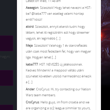
Latest on Wed, 11:48 am
Aeaegon
: Sziasztok! Hogy lehet nevezni a HST-
be? @kaba777 van esetleg valami honlap
erről? köszi!
alxird
: Sziasztok, annyit akarok tudni hogy
láttam, lehet itt regisztrálni azt hogy streamer
vagyok, én leginkább [...]
Meja
: Sziasztok! Valahogy 1 év starcraftezés
után csak most fedeztem fel, hogy van magyar
hagyni.
liga. Hogyan lehet [...]
kaba777
: HST: NEVEZÉS új játékosoknak.
Kedves Mindenki! a mappool váltás utáni
szünetet követően utolsó harmadához érkezik
a [...]
Ander
: CroCyrus: Hi, try contacting our Nation
Wars team members.
CroCyrus
: Hello guys, im from croatia and we
are organizing a sc2 league simmilar to yours,