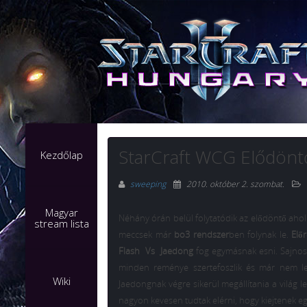
StarCraft WCG Elődönt
Kezdőlap
sweeping
2010. október 2. szombat
.
Magyar
Néhány órán belül folytatódik az elődöntő ahol
stream lista
meccsek már
bo3 rendszer
ben folynak le.
Elő
Flash
Vs
Jaedong
fog egymásnak esni. Sajnos 
minden reménye szertefoszlik és már nem leh
Wiki
Jaedongnak végre sikerül megállítania a világ l
nagyon kevesen tudtak elérni, hogy kiejtenek e