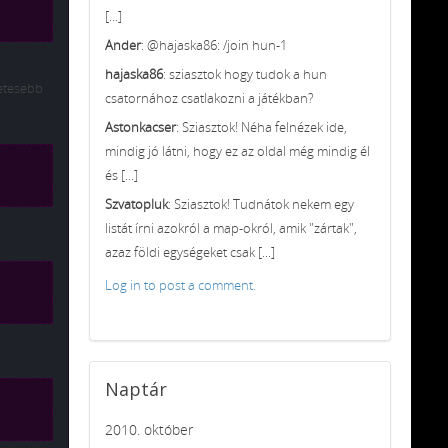
[...]
Ander
: @hajaska86: /join hun-1
hajaska86
: sziasztok hogy tudok a hun
etesebb
csatornához csatlakozni a játékban?
Astonkacser
: Sziasztok! Néha felnézek ide,
mindig jó látni, hogy ez az oldal még mindig él
és [...]
Szvatopluk
: Sziasztok! Tudnátok nekem egy
listát írni azokról a map-okról, amik "zártak",
azaz földi egységeket csak [...]
Log in to post a comment.
Naptár
2010. október