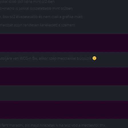
kal több skill kéne mint sc2-ben
ro+macro is sokkal összetettebb mint sc2ben
, btw sc2 élvezetesebb és nem csak a grafika miatt
. meccsét azon rendesen kerekedett a szemem
a utoljára van WCG-n Bw, akkor szép meccsekkel búcsúzik
nt maradni, pls majd hirezetek ki ha lesz vod a mecsekrol. thx.