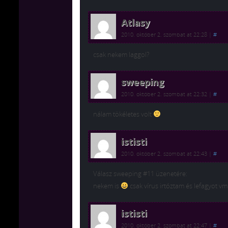
Atlasy
2010. október 2. szombat at 22:28
|
#
csak nekem laggol?
sweeping
2010. október 2. szombat at 22:32
|
#
nálam tökéletes volt
ististi
2010. október 2. szombat at 22:43
|
#
Válasz sweeping #11 üzenetére:
nekem is
csak vírus irtóztam és lefagyot v
ististi
2010. október 2. szombat at 22:47
|
#