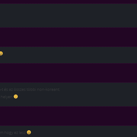
a-t és az összes többi non-koreant.
3 helyen
m hogy ez lesz