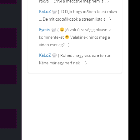
rakva ... Erről a meccsről meg nem is... }
KaLoZ
{ :D:D Jó hogy időben ki lett rakva
... De mit csodálkozok a stream lista a... }
Eyesis
{
Jó volt újra végig olvasni a
kommenteket
Valakinek nincs meg a
video esetleg?... }
KaLoZ
{ Rohadt nagy vicc ez a terrun.
Kéne már egy nerf neki ... }