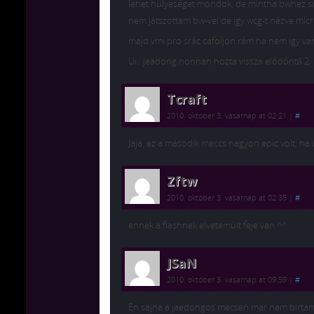
lehet hülyeséget mondok, de mintha bwhez sok
nem játszottam bw-vel de igy wcg-t nézve mic
majd vmi pro srác cáfoljon rám ha nem igy van
Ui.: jeadong honnan hozta vissza elödöntő 2
Tcraft
2010. október 3. vasárnap at 02:21
|
#
Jaja, ez a második meccs nagyon epic volt, h
Zftw
2010. október 3. vasárnap at 02:35
|
#
ennek a flashnek elvetemült feje van ^^
JSaN
2010. október 3. vasárnap at 09:59
|
#
En sajna a jaedongos mecsen mar nem birtam fe