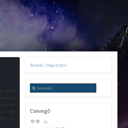
Belépés
|
Regisztráció
gy ezek a
kor
pedig
hajnalban
Csevegő
yőz, vagy
lőtte csak
All