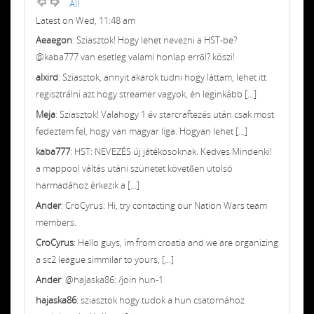
All
Latest on Wed, 11:48 am
Aeaegon
: Sziasztok! Hogy lehet nevezni a HST-be?
@kaba777 van esetleg valami honlap erről? köszi!
alxird
: Sziasztok, annyit akarok tudni hogy láttam, lehet itt
regisztrálni azt hogy streamer vagyok, én leginkább [...]
Meja
: Sziasztok! Valahogy 1 év starcraftezés után csak most
fedeztem fel, hogy van magyar liga. Hogyan lehet [...]
kaba777
: HST: NEVEZÉS új játékosoknak. Kedves Mindenki!
a mappool váltás utáni szünetet követően utolsó
harmadához érkezik a [...]
Ander
: CroCyrus: Hi, try contacting our Nation Wars team
members.
CroCyrus
: Hello guys, im from croatia and we are organizing
a sc2 league simmilar to yours, [...]
Ander
: @hajaska86: /join hun-1
hajaska86
: sziasztok hogy tudok a hun csatornához