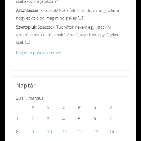
csatlakozni a játékban?
Astonkacser
: Sziasztok! Néha felnézek ide, mindig jó látni,
hogy ez az oldal még mindig él és [...]
Szvatopluk
: Sziasztok! Tudnátok nekem egy listát írni
azokról a map-okról, amik "zártak", azaz földi egységeket
csak [...]
Log in to post a comment.
Naptár
2011. március
H
K
S
C
P
S
V
1
2
3
4
5
6
7
8
9
10
11
12
13
14