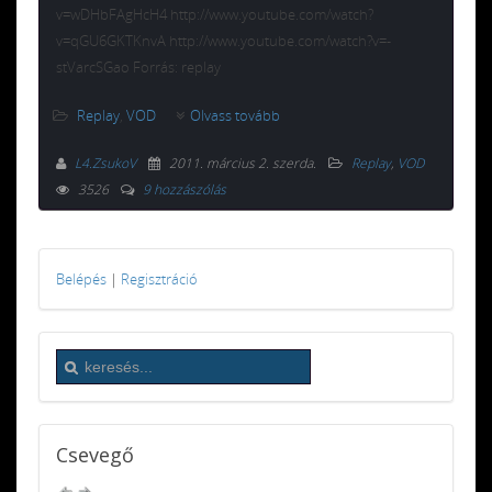
v=wDHbFAgHcH4 http://www.youtube.com/watch?
v=qGU6GKTKnvA http://www.youtube.com/watch?v=-
stVarcSGao Forrás: replay
Replay
,
VOD
Olvass tovább
L4.ZsukoV
2011. március 2. szerda
.
Replay
,
VOD
3526
9 hozzászólás
Belépés
|
Regisztráció
Csevegő