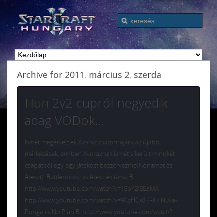
Archive for 2011. március 2. szerda
Hun 2v2 cupról negyedik
adag VODok…
Ismét megérkeztek Xvoraz csatornájára az újabb
mérkőzések, amiben Xvoraznak ismét sikerült mindkét
csapatból egy-egy játékost beszerveznie(Nonamet és
Ateszt): Battlenoobz vs Atesz és társa Bt.:
http://www.youtube.com/watch?v=15bYZI8EaMA
http://www.youtube.com/watch?v=9CsHCx8KFKk Nuka-
Punga vs No Plan B: http://www.youtube.com/watch?