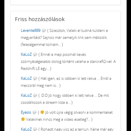
Friss
hozzászólások
Levente889
{ Sziasztok, Valaki el tudná küldeni a
magyarítást? Sajnos már semelyik link sem működik.
(feleségemmel tolnám... }
KaLoZ
{ Ennél a map poolnál kevés
szörnyűségesebb dolog történt valaha a starcraft2-vel. A
Redshift LE egy... }
KaLoZ
{ Hát igen, ez is időben ki lett rakva ... Erről a
meccsről meg nem is... }
KaLoZ
{ :D:D Jó hogy időben ki lett rakva ... De mit
csodálkozok a stream lista a... }
Eyesis
{
Jó volt újra végig olvasni a kommenteket
Valakinek nincs meg a video esetleg?... }
KaLoZ
{ Rohadt nagy vicc ez a terrun. Kéne már egy