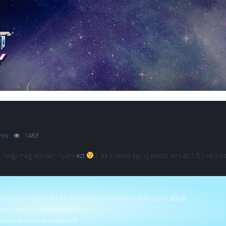
rek
1483
t, hogy meg akartam nyitni
ezt
), de kikerült egy új patch, ami az 1.3.1 verzi
ak nem ugrott fel az achievement teljesítéséről szóló ablak
ze nem frissült megfelelően
 főmenüben nem működött