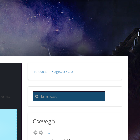
Belépés
|
Regisztráció
ószámot
Csevegő
All