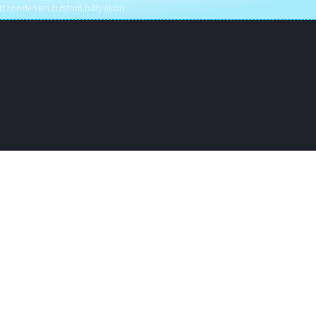
ött rendesen custom pályákon