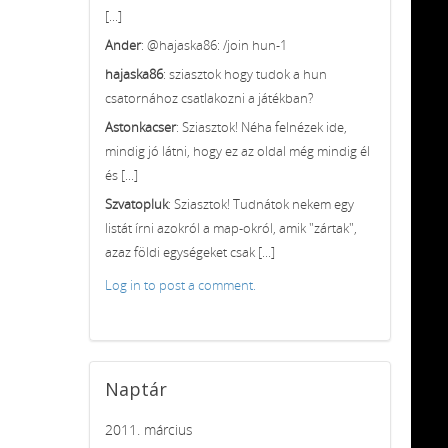
[...]
Ander
: @hajaska86: /join hun-1
hajaska86
: sziasztok hogy tudok a hun
csatornához csatlakozni a játékban?
Astonkacser
: Sziasztok! Néha felnézek ide,
mindig jó látni, hogy ez az oldal még mindig él
és [...]
Szvatopluk
: Sziasztok! Tudnátok nekem egy
listát írni azokról a map-okról, amik "zártak",
azaz földi egységeket csak [...]
Log in to post a comment.
Naptár
2011. március