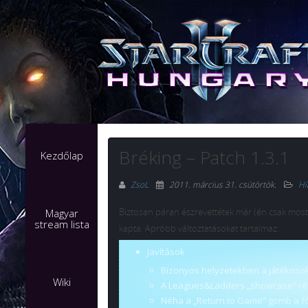
Bréking – Patch 1.3.1
Kezdőlap
ZsoL
2011. március 31. csütörtök
.
Hí
Biztosan páran észrevettétek már (én csak mos
Magyar
stream lista
kapta. Apróbb változtatásokat tartalmaz:
Javítások
Bizonyos helyzetekben a játékosokn
Wiki
A Leagues&Ladders „showcase” rés
Néha a „Return to Game” gomb a