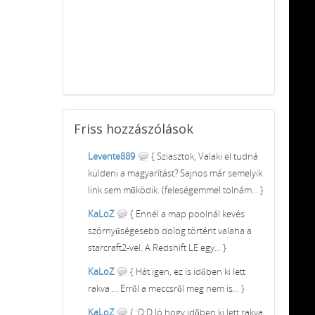
Friss
hozzászólások
Levente889
{ Sziasztok, Valaki el tudná
küldeni a magyarítást? Sajnos már semelyik
link sem működik. (feleségemmel tolnám... }
KaLoZ
{ Ennél a map poolnál kevés
szörnyűségesebb dolog történt valaha a
starcraft2-vel. A Redshift LE egy... }
KaLoZ
{ Hát igen, ez is időben ki lett
rakva ... Erről a meccsről meg nem is... }
KaLoZ
{ :D:D Jó hogy időben ki lett rakva