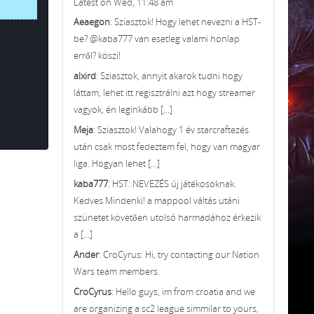
Latest on Wed, 11:48 am
Aeaegon
: Sziasztok! Hogy lehet nevezni a HST-
be? @kaba777 van esetleg valami honlap
erről? köszi!
alxird
: Sziasztok, annyit akarok tudni hogy
láttam, lehet itt regisztrálni azt hogy streamer
vagyok, én leginkább [...]
Meja
: Sziasztok! Valahogy 1 év starcraftezés
után csak most fedeztem fel, hogy van magyar
liga. Hogyan lehet [...]
kaba777
: HST: NEVEZÉS új játékosoknak.
Kedves Mindenki! a mappool váltás utáni
szünetet követően utolsó harmadához érkezik
a [...]
Ander
: CroCyrus: Hi, try contacting our Nation
Wars team members.
CroCyrus
: Hello guys, im from croatia and we
are organizing a sc2 league simmilar to yours,