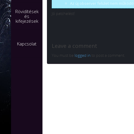
Az új observer felület nem működ
Rövidítések
Jó patchelést!
és
kifejezések
Kapcsolat
Leave a comment
You must be
logged in
to post a comment.