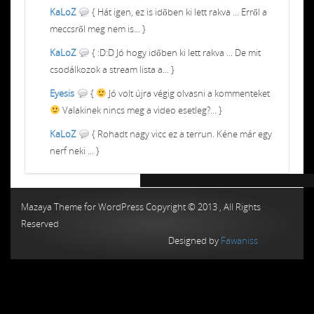
KaLoZ
{ Hát igen, ez is időben ki lett rakva ... Erről a
meccsről meg nem is... }
KaLoZ
{ :D:D Jó hogy időben ki lett rakva ... De mit
csodálkozok a stream lista a... }
Eyesis
{
Jó volt újra végig olvasni a kommenteket
Valakinek nincs meg a video esetleg?... }
KaLoZ
{ Rohadt nagy vicc ez a terrun. Kéne már egy
nerf neki ... }
Chiptuning MMC Autochip
Chiptunin
Mazaya Theme for WordPress Copyright © 2013 , All Rights
Reserved
Designed by
Fawaniss