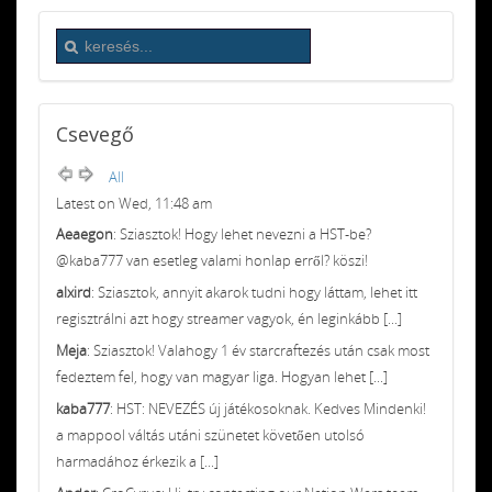
Csevegő
All
Latest on Wed, 11:48 am
Aeaegon
: Sziasztok! Hogy lehet nevezni a HST-be?
@kaba777 van esetleg valami honlap erről? köszi!
alxird
: Sziasztok, annyit akarok tudni hogy láttam, lehet itt
regisztrálni azt hogy streamer vagyok, én leginkább [...]
Meja
: Sziasztok! Valahogy 1 év starcraftezés után csak most
fedeztem fel, hogy van magyar liga. Hogyan lehet [...]
kaba777
: HST: NEVEZÉS új játékosoknak. Kedves Mindenki!
a mappool váltás utáni szünetet követően utolsó
harmadához érkezik a [...]