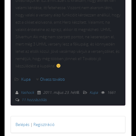
olvashatjuk el. Ezt a hírt azért is kiraktam, hogy akinek van
valami kérdése, itt feltehesse. Viszont nem akarom látni,
hogy valaki a verseny alap funkcióit kérdezzen anélkül, hogy
ezt a cikket elolvasná, amit Hero készített. Valamint, ha
valakit érdekelne az ágrajz, akkor itt megnézheti: UHML
Silverhun Aki még nem szerzett pontot, ne keseredjen el,
mert még 3 UHML verseny lesz a főkupáig, és könnyedén
lehet az elsők közül. Jövő vasárnap várjuk a versenyzőket, és
reméljük, hogy még többen jönnek el! További jó
készülődést a kupákra!
Kupa
Olvass tovább
Yashock
2011. május 23. hétfő
.
Kupa
1661
11 hozzászólás
Belépés
|
Regisztráció