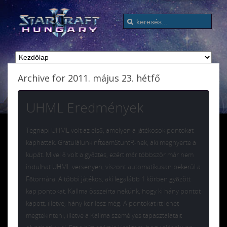
Archive for 2011. május 23. hétfő
UHML Eredmények
Tegnapi UHML volt az első, amelyen a játékosok pontokat
kaphattak. Gratulálunk nfteamStuntR-nek, aki megnyerte a
kupát. Mivel ő volt a győztes, ezért már többször már nem
indulhat UHML versenyen, viszont automatikusan bekerül a
Főtornára. A többi játékos, aki legalább 1 körben győzött
kap pontokat. Kallma összeírta nekünk, hogy ki hány pontot
kapott, illetve, hány kör lesz még. A pontokat itt lehet
megtekinteni, illetve a Kallma személyes tapasztalatait