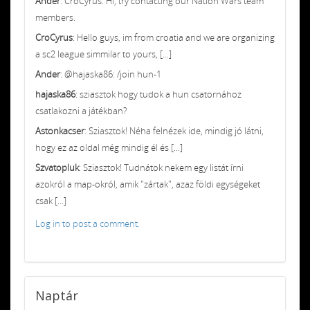
Ander
: CroCyrus: Hi, try contacting our Nation Wars team
members.
CroCyrus
: Hello guys, im from croatia and we are organizing
a sc2 league simmilar to yours, [...]
Ander
: @hajaska86: /join hun-1
hajaska86
: sziasztok hogy tudok a hun csatornához
csatlakozni a játékban?
Astonkacser
: Sziasztok! Néha felnézek ide, mindig jó látni,
hogy ez az oldal még mindig él és [...]
Szvatopluk
: Sziasztok! Tudnátok nekem egy listát írni
azokról a map-okról, amik "zártak", azaz földi egységeket
csak [...]
Log in to post a comment.
Naptár