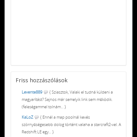
Friss
hozzászólások
Levente889
{ Sziasztok, Valaki el tudná küldeni a
magyarítást? Sajnos már semelyik link sem működik.
(feleségemmel tolnám... }
KaLoZ
{ Ennél a map poolnál kevés
szörnyűségesebb dolog történt valaha a starcraft2-vel. A
Redshift LE egy... }