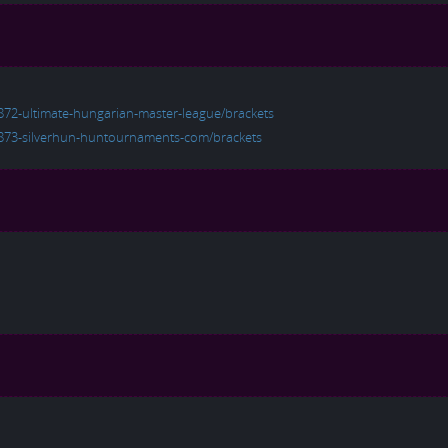
872-ultimate-hungarian-master-league/brackets
/873-silverhun-huntournaments-com/brackets