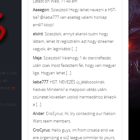
Latest on Wed, 11:48 am
Aeaegon
: Sziasztok! Hogy lehet nevezni a HST-
be? @kaba777 van esetleg valami honlap
erről? köszi!
alxird
: Sziasztok, annyit akarok tudni hogy
láttam, lehet itt regisztrálni azt hogy streamer
vagyok, én leginkább [...]
Meja
: Sziasztok! Valahogy 1 év starcraftezés
után csak most fedeztem fel, hogy van magyar
liga. Hogyan lehet [...]
vel ő volt
, aki
kaba777
: HST: NEVEZÉS új játékosoknak.
ontokat
itt
Kedves Mindenki! a mappool váltás utáni
szünetet követően utolsó harmadához érkezik
a [...]
 funkcióit
Ander
: CroCyrus: Hi, try contacting our Nation
Wars team members.
CroCyrus
: Hello guys, im from croatia and we
are organizing a sc2 league simmilar to yours,