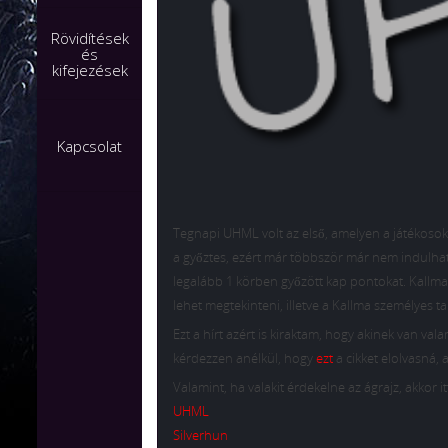
Rövidítések
és
kifejezések
Kapcsolat
Tegnapi UHML volt az első, amelyen a játékosok
a győztes, ezért már többször már nem indulhat
legalább 1 körben győzött kap pontokat. Kallma 
lehet megtekinteni, illetve a Kallma személyes ta
Ezt a hírt azért is kiraktam, hogy akinek van val
kérdezzen anélkül, hogy
ezt
a cikket elolvasná, a
Valamint, ha valakit érdekelne az ágrajz, akkor i
UHML
Silverhun