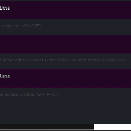
LLma
d az ágrajzot… (BRACKET)
Jó lenne ha itt is kinn lenne előtte a főoldanlon, minél többen tudnának róla…
LLma
asárnap lesz (UHML és PLATINAHUN)
ning