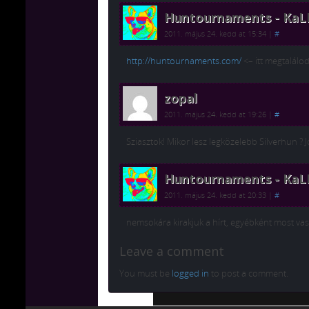
Huntournaments - Ka
2011. május 24. kedd at 15:34
|
#
http://huntournaments.com/
<– itt megtalálo
zopal
2011. május 24. kedd at 19:26
|
#
Sziasztok! Mikor lesz legközelebb Silverhun ? 
Huntournaments - Ka
2011. május 24. kedd at 20:33
|
#
nemsokára kirakjuk a hírt, egyébként most v
Leave a comment
You must be
logged in
to post a comment.
Chiptuning MMC Autochip
Chiptu