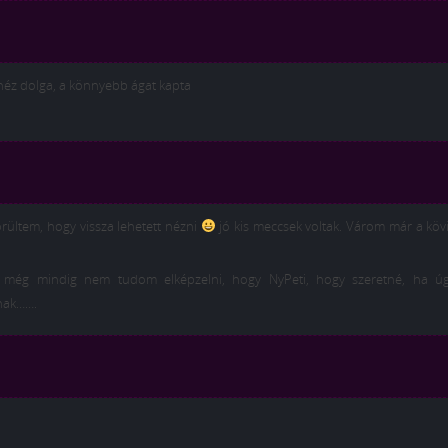
éz dolga, a könnyebb ágat kapta
rültem, hogy vissza lehetett nézni
jó kis meccsek voltak. Várom már a köv
 még mindig nem tudom elképzelni, hogy NyPeti, hogy szeretné, ha 
nnak…….