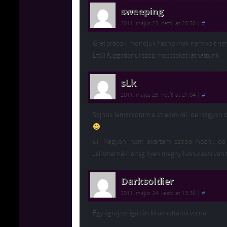
sweeping
2011. május 23. hétfő at 20:50
|
#
Grat srácok, mondjuk Yashoknak nem volt neh
Ettől függetlenül szép meccseket láthattunk
sLk
2011. május 23. hétfő at 21:04
|
#
Sajnos lemaradtam a stream-ről, de nagyon ö
ui. Nagyon nem akartam szóba hozni, de
„elismernék” amíg ilyen megnyilvánulásai va
Darksoldier
2011. május 24. kedd at 13:38
|
#
Egy ágrajzot igazán kirakhattatok volna