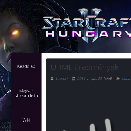
UHML Eredmények
Kezdőlap
Yashock
2011. május 23. hétfő
.
Kupa
Magyar
stream lista
Wiki