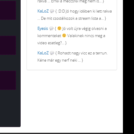
rakva ... Erről a meccsről meg nem is... }
KaLoZ
{ :D:D Jó hogy időben ki lett rakva
... De mit csodálkozok a stream lista a... }
Eyesis
{
Jó volt újra végig olvasni a
kommenteket
Valakinek nincs meg a
video esetleg?... }
KaLoZ
{ Rohadt nagy vicc ez a terrun.
Kéne már egy nerf neki ... }