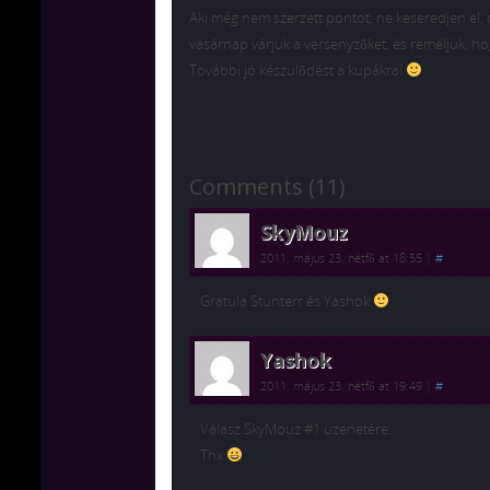
Aki még nem szerzett pontot, ne keseredjen el,
vasárnap várjuk a versenyzőket, és reméljük, h
További jó készülődést a kupákra!
Comments (11)
SkyMouz
2011. május 23. hétfő at 18:55
|
#
Gratula Stunterr és Yashok
Yashok
2011. május 23. hétfő at 19:49
|
#
Válasz SkyMouz #1 üzenetére:
Thx