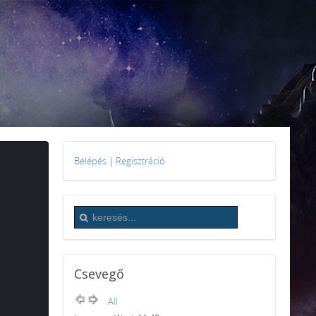
Belépés
|
Regisztráció
Csevegő
All