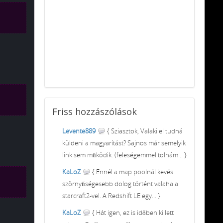
Friss
hozzászólások
Levente889
{ Sziasztok, Valaki el tudná
küldeni a magyarítást? Sajnos már semelyik
link sem működik. (feleségemmel tolnám... }
KaLoZ
{ Ennél a map poolnál kevés
szörnyűségesebb dolog történt valaha a
starcraft2-vel. A Redshift LE egy... }
KaLoZ
{ Hát igen, ez is időben ki lett