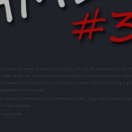
 pontokat kaphattak. Gratulálunk nfteamStuntR-nek, aki megnyerte a kupát. Mi
 UHML versenyen, viszont automatikusan bekerül a Főtornára. A többi játékos
összeírta nekünk, hogy ki hány pontot kapott, illetve, hány kör lesz még. A p
pasztalatait olvashatjuk el.
ami kérdése, itt feltehesse. Viszont nem akarom látni, hogy valaki a verseny alap
mit Hero készített.
tt megnézheti: