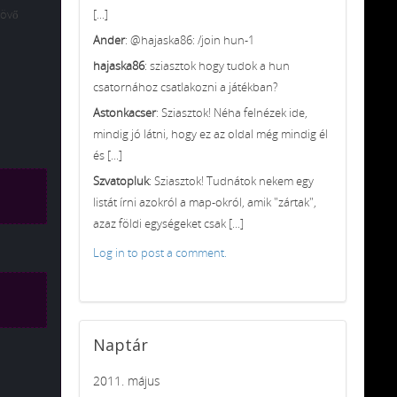
[...]
Jövő
Ander
: @hajaska86: /join hun-1
hajaska86
: sziasztok hogy tudok a hun
csatornához csatlakozni a játékban?
Astonkacser
: Sziasztok! Néha felnézek ide,
mindig jó látni, hogy ez az oldal még mindig él
és [...]
Szvatopluk
: Sziasztok! Tudnátok nekem egy
listát írni azokról a map-okról, amik "zártak",
azaz földi egységeket csak [...]
Log in to post a comment.
Naptár
2011. május