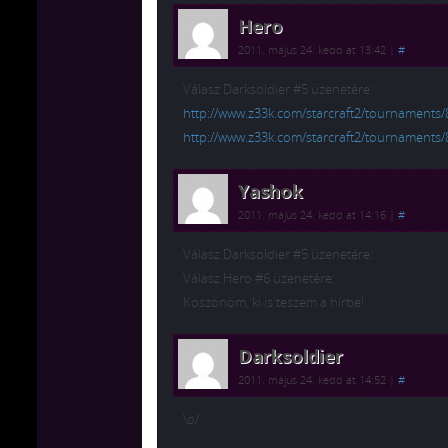
Hero
2011. május 24. kedd at 13:42
|
#
Válasz Darksoldier #5 üzenetére:
http://www.z33k.com/starcraft2/tournaments/
http://www.z33k.com/starcraft2/tournaments
Yashok
2011. május 24. kedd at 14:16
|
#
Válasz Darksoldier #5 üzenetére:
Válasz Hero #6 üzenetére:
Köszönöm, ki is teszem a hírbe!
Darksoldier
2011. május 24. kedd at 14:52
|
#
\o/