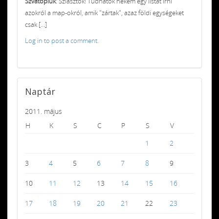
Szvatopluk
: Sziasztok! Tudnátok nekem egy listát írni
azokról a map-okról, amik "zártak", azaz földi egységeket
csak [...]
Log in to post a comment.
Naptár
2011. május
H
K
S
C
P
S
V
1
2
3
4
5
6
7
8
9
10
11
12
13
14
15
16
17
18
19
20
21
22
23