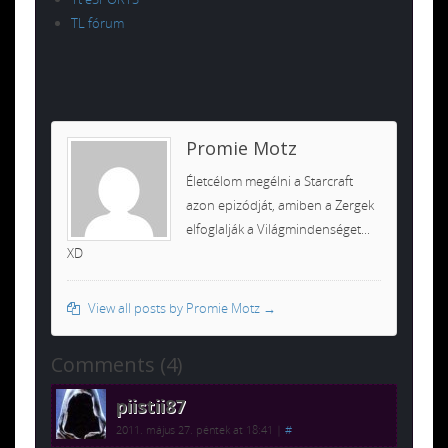
TL fórum
Promie Motz
Életcélom megélni a Starcraft
azon epizódját, amiben a Zergek
elfoglalják a Világmindenséget...
XD
View all posts by Promie Motz
→
Comments (4)
piistii87
2011. május 27. péntek at 18:41
|
#