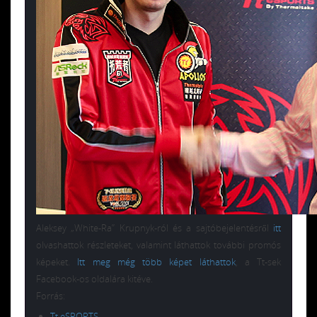
Aleksey „White-Ra” Krupnyk-ról és a sajtóbejelentésről
itt
olvashattok részleteket, valamint láthattok további promós
képeket.
Itt meg még több képet láthattok
, a Tt-sek
Facebook-os oldalára kitéve.
Forrás:
Tt eSPORTS