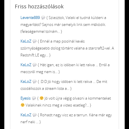
Friss
hozzászólások
Levente889
{ Sziasztok, Valaki el tudná küldeni a
magyarítást? Sajnos már semelyik link sem működik.
(feleségemmel tolnám... }
KaLoZ
{ Ennél a map poolnál kevés
szörnyűségesebb dolog történt valaha a starcraft2-vel. A
Redshift LE egy... }
KaLoZ
{ Hát igen, ez is időben ki lett rakva ... Erről a
meccsről meg nem is... }
KaLoZ
{ :D:D Jó hogy időben ki lett rakva ... De mit
csodálkozok a stream lista a... }
Eyesis
{
Jó volt újra végig olvasni a kommenteket
Valakinek nincs meg a video esetleg?... }
KaLoZ
{ Rohadt nagy vicc ez a terrun. Kéne már egy
nerf neki ... }