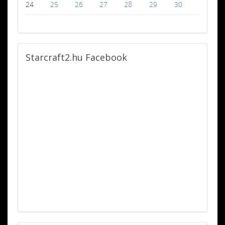
24
25
26
27
28
29
30
Starcraft2.hu
Facebook