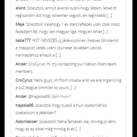
alxird
: Sziasztok, annyit akarok tudni hogy láttam, lehet itt
regisztrálni azt hogy streamer vagyok, én leginkább [...]
Meja
: Sziasztok! Valahogy 1 év starcraftezés után csak most
fedeztem fel, hogy van magyar liga. Hogyan lehet [...]
kaba777
: HST: NEVEZÉS új játékosoknak. Kedves Mindenki!
a mappool váltás utáni szünetet követően utolsó
harmadához érkezik a [...]
Ander
: CroCyrus: Hi, try contacting our Nation Wars team
members.
CroCyrus
: Hello guys, im from croatia and we are organizing
a sc2 league simmilar to yours, [...]
Ander
: @hajaska86: /join hun-1
hajaska86
: sziasztok hogy tudok a hun csatornához
csatlakozni a játékban?
Astonkacser
: Sziasztok! Néha felnézek ide, mindig jó látni,
hogy ez az oldal még mindig él és [...]