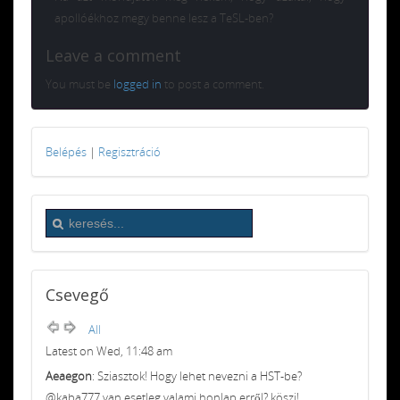
apollóékhoz megy benne lesz a TeSL-ben?
Leave a comment
You must be
logged in
to post a comment.
Belépés
|
Regisztráció
Csevegő
All
Latest on Wed, 11:48 am
Aeaegon
: Sziasztok! Hogy lehet nevezni a HST-be?
@kaba777 van esetleg valami honlap erről? köszi!