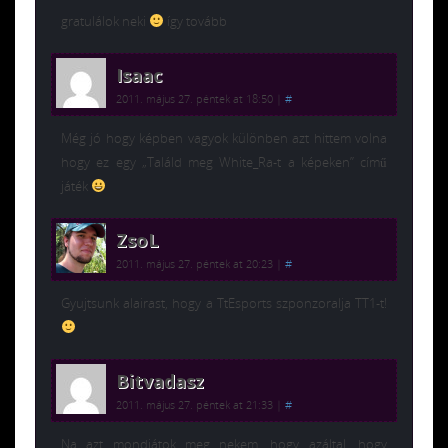
gratulálok neki
így tovább
Isaac
2011. május 27. péntek at 18:50
|
#
Még jó hogy képben vagyok különben azt hittem volna
hogy ez egy „Találd meg White_Ra-t a képeken” című
játék
ZsoL
2011. május 27. péntek at 20:23
|
#
Gyujtsunk alairast, hogy a TtEsports szponzoralja TT1-t!
Bitvadasz
2011. május 27. péntek at 21:33
|
#
Na azt mondjátok meg nekem, hogy azáltal, hogy