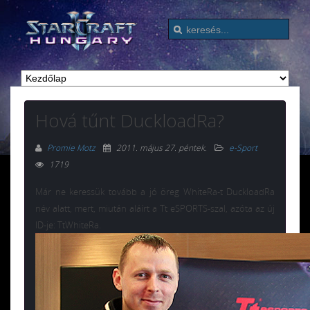
Hová tűnt DuckloadRa?
Promie Motz
2011. május 27. péntek
.
e-Sport
1719
Már ne keressük tovább a jó öreg WhiteRa-t DuckloadRa
név alatt, mert, miután aláírt a Tt eSPORTS-szal, azóta az új
ID-je: TtWhiteRa.