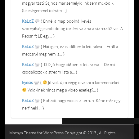
magyarítást? Sajnos már semelyik link sem működik.
(feleségemmel tolnám... }
KaLoZ
{ Ennél a map poolnál kevés
szörnyűségesebb dolog történt valaha a starcraft2-vel. A
Redshift LE egy... }
KaLoZ
{ Hát igen, ez is időben ki lett rakva ... Erről a
meccsről meg nem is... }
KaLoZ
{ :D:D Jó hogy időben ki lett rakva ... De mit
csodálkozok a stream lista a... }
Eyesis
{
Jó volt újra végig olvasni a kommenteket
Valakinek nincs meg a video esetleg?... }
KaLoZ
{ Rohadt nagy vicc ez a terrun. Kéne már egy
nerf neki ... }
Chiptuning MMC Autochip
Chiptunin
Mazaya Theme for WordPress Copyright © 2013 , All Rights