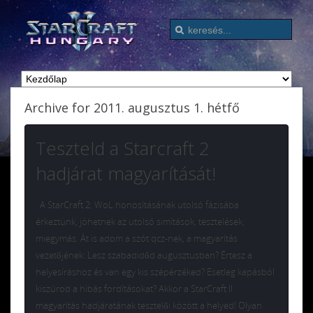
Archive for 2011. augusztus 1. hétfő
Teszteld a Starcraft 2
hadjárat magyarítását!
A StarCraft 2: WoL honosításának utolsó fázisába
érkeztünk, jöhetnek az utolsó simítások, tesztelések,
miegymás. Át is adom a szót qcz-nek, a magyarítás
vezetőjének: Lesz szabadidőd augusztusban? Értesz a
helyesíráshoz és van egy kis szépérzéked? Esetleg kapásból
kiszúrod a hibás fordításokat? Akkor a StarCraft II
magyarítás hadjáratának tesztelői között a helyed! Olyan