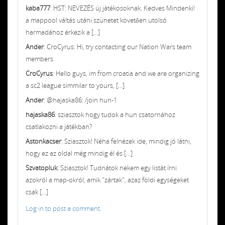
kaba777
: HST: NEVEZÉS új játékosoknak. Kedves Mindenki!
a mappool váltás utáni szünetet követően utolsó
harmadához érkezik a [...]
Ander
: CroCyrus: Hi, try contacting our Nation Wars team
members.
CroCyrus
: Hello guys, im from croatia and we are organizing
a sc2 league simmilar to yours, [...]
Ander
: @hajaska86: /join hun-1
hajaska86
: sziasztok hogy tudok a hun csatornához
csatlakozni a játékban?
Astonkacser
: Sziasztok! Néha felnézek ide, mindig jó látni,
hogy ez az oldal még mindig él és [...]
Szvatopluk
: Sziasztok! Tudnátok nekem egy listát írni
azokról a map-okról, amik "zártak", azaz földi egységeket
csak [...]
Log in to post a comment.