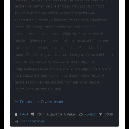
teszten kell átmennie a jelentkezőknek, azonban most
sokkal szigorúbbak leszünk a korábbi tesztekkel
ellentétben. A tesztelők feladata az lesz, hogy a játékban
teszteljék a magyarítást, amennyire csak lehet, és
visszajelzéseket küldjenek az előforduló problémákról,
hibákról. Jelenleg nem keresünk lektorokat, tehát ha nem
tudsz a játékban tesztelni, ne jelentkezz! Jelentkezési
határidő: 2011. augusztus 7., eredmény az azt követő héten.
Az emaileket az sc2[kukac]qcz.hu címre várjuk, a
megvesztegetési pénzt a svájci offshore cégünk (StarCraft-
Übersetzung Ungarn GmbH) bankszámlájára kérjük. A
tesztelés konkrét kezdési dátuma még nincs kitűzve,
valamikor augusztus 8. után.
Fontos
Olvass tovább
DACA
2011. augusztus 1. hétfő
.
Fontos
2039
24 hozzászólás