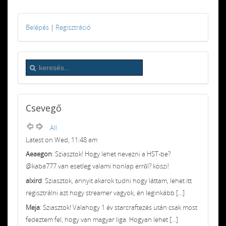
Belépés
|
Regisztráció
Csevegő
All
Latest on Wed, 11:48 am
Aeaegon
: Sziasztok! Hogy lehet nevezni a HST-be?
@kaba777 van esetleg valami honlap erről? köszi!
alxird
: Sziasztok, annyit akarok tudni hogy láttam, lehet itt
regisztrálni azt hogy streamer vagyok, én leginkább [...]
Meja
: Sziasztok! Valahogy 1 év starcraftezés után csak most
fedeztem fel, hogy van magyar liga. Hogyan lehet [...]