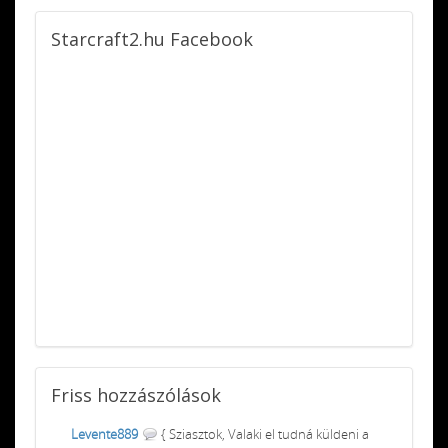
Starcraft2.hu
Facebook
Friss
hozzászólások
Levente889
{ Sziasztok, Valaki el tudná küldeni a