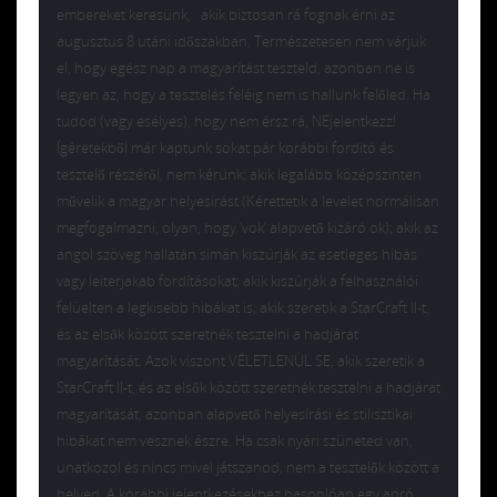
embereket keresünk, akik biztosan rá fognak érni az
augusztus 8 utáni időszakban. Természetesen nem várjuk
el, hogy egész nap a magyarítást teszteld, azonban ne is
legyen az, hogy a tesztelés feléig nem is hallunk felőled. Ha
tudod (vagy esélyes), hogy nem érsz rá, NEjelentkezz!
Ígéretekből már kaptunk sokat pár korábbi fordító és
tesztelő részéről, nem kérünk; akik legalább középszinten
művelik a magyar helyesírást (Kérettetik a levelet normálisan
megfogalmazni, olyan, hogy ‘vok’ alapvető kizáró ok); akik az
angol szöveg hallatán simán kiszúrják az esetleges hibás
vagy leiterjakab fordításokat; akik kiszúrják a felhasználói
felüelten a legkisebb hibákat is; akik szeretik a StarCraft II-t,
és az elsők között szeretnék tesztelni a hadjárat
magyarítását. Azok viszont VÉLETLENÜL SE, akik szeretik a
StarCraft II-t, és az elsők között szeretnék tesztelni a hadjárat
magyarítását, azonban alapvető helyesírási és stilisztikai
hibákat nem vesznek észre. Ha csak nyári szüneted van,
unatkozol és nincs mivel játszanod, nem a tesztelők között a
helyed. A korábbi jelentkezésekhez hasonlóan egy apró