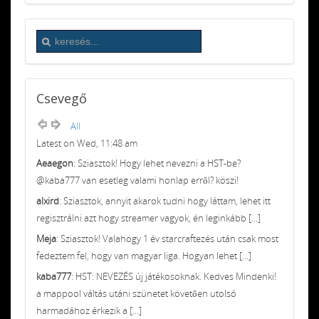
Csevegő
All
Latest on Wed, 11:48 am
Aeaegon
: Sziasztok! Hogy lehet nevezni a HST-be?
@kaba777 van esetleg valami honlap erről? köszi!
alxird
: Sziasztok, annyit akarok tudni hogy láttam, lehet itt
regisztrálni azt hogy streamer vagyok, én leginkább [...]
Meja
: Sziasztok! Valahogy 1 év starcraftezés után csak most
fedeztem fel, hogy van magyar liga. Hogyan lehet [...]
kaba777
: HST: NEVEZÉS új játékosoknak. Kedves Mindenki!
a mappool váltás utáni szünetet követően utolsó
harmadához érkezik a [...]