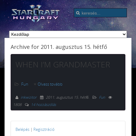
Archive for 2011. augusztus 15. hétfő
WHEN I’M GRANDMASTER
Fun
Olvass tovább
inkwizitor
2011. augusztus 15. hétfő
.
Fun
1808
14 hozzászólás
Belépés
|
Regisztráció