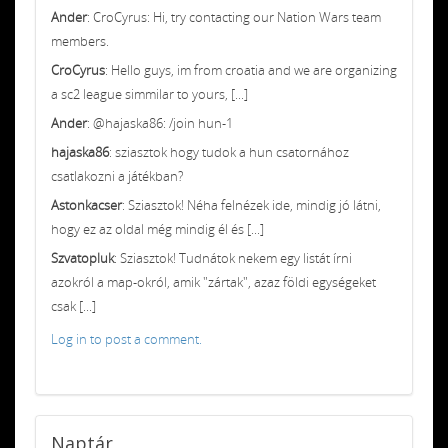
Ander
: CroCyrus: Hi, try contacting our Nation Wars team
members.
CroCyrus
: Hello guys, im from croatia and we are organizing
a sc2 league simmilar to yours, [...]
Ander
: @hajaska86: /join hun-1
hajaska86
: sziasztok hogy tudok a hun csatornához
csatlakozni a játékban?
Astonkacser
: Sziasztok! Néha felnézek ide, mindig jó látni,
hogy ez az oldal még mindig él és [...]
Szvatopluk
: Sziasztok! Tudnátok nekem egy listát írni
azokról a map-okról, amik "zártak", azaz földi egységeket
csak [...]
Log in to post a comment.
Naptár