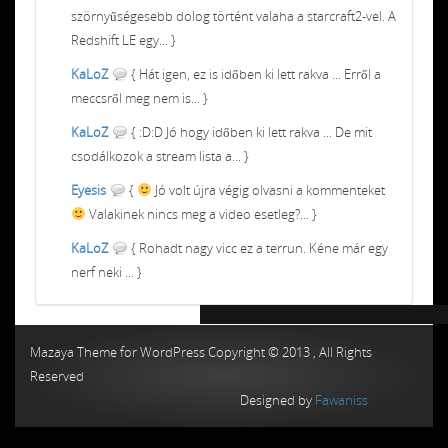
szörnyűségesebb dolog történt valaha a starcraft2-vel. A
Redshift LE egy... }
KaLoZ
{ Hát igen, ez is időben ki lett rakva ... Erről a
meccsről meg nem is... }
KaLoZ
{ :D:D Jó hogy időben ki lett rakva ... De mit
csodálkozok a stream lista a... }
Eyesis
{
Jó volt újra végig olvasni a kommenteket
Valakinek nincs meg a video esetleg?... }
KaLoZ
{ Rohadt nagy vicc ez a terrun. Kéne már egy
nerf neki ... }
Chiptuning MMC Autochip
Chiptunin
Mazaya Theme for WordPress Copyright © 2013 , All Rights
Reserved
Designed by
Fawaniss