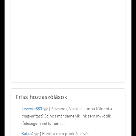
Friss
hozzászólások
Levente889
{ Sziasztok, Valaki el tudná küldeni a
magyarítást? Sajnos már semelyik link sem működik.
(feleségemmel tolnám... }
KaLoZ
{ Ennél a map poolnál kevés